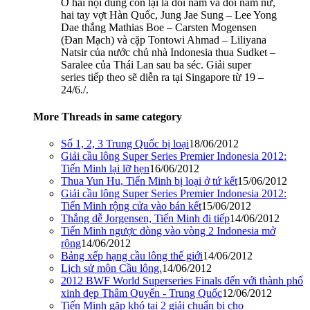
Ở hai nội dung còn lại là đôi nam và đôi nam nữ,
hai tay vợt Hàn Quốc, Jung Jae Sung – Lee Yong
Dae thắng Mathias Boe – Carsten Mogensen
(Đan Mạch) và cặp Tontowi Ahmad – Liliyana
Natsir của nước chủ nhà Indonesia thua Sudket –
Saralee của Thái Lan sau ba séc. Giải super
series tiếp theo sẽ diễn ra tại Singapore từ 19 –
24/6./.
More Threads in same category
Số 1, 2, 3 Trung Quốc bị loại
18/06/2012
Giải cầu lông Super Series Premier Indonesia 2012:
Tiến Minh lại lỡ hẹn
16/06/2012
Thua Yun Hu, Tiến Minh bị loại ở tứ kết
15/06/2012
Giải cầu lông Super Series Premier Indonesia 2012:
Tiến Minh rộng cửa vào bán kết
15/06/2012
Thắng dễ Jorgensen, Tiến Minh đi tiếp
14/06/2012
Tiến Minh ngược dòng vào vòng 2 Indonesia mở
rộng
14/06/2012
Bảng xếp hạng cầu lông thế giới
14/06/2012
Lịch sử môn Cầu lông.
14/06/2012
2012 BWF World Superseries Finals đến với thành phố
xinh đẹp Thâm Quyến - Trung Quốc
12/06/2012
Tiến Minh gặp khó tại 2 giải chuẩn bị cho