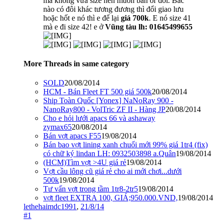
mà không vừa size nên muốn bán or đổi. Bác
nào có đôi khác tương đương thì đổi giao lưu
hoặc hốt e nó thì e để lại
giá 700k
. E nó size 41
mà e đi size 42! e ở
Vũng tàu lh: 01645499655
More Threads in same category
SOLD
20/08/2014
HCM - Bán Fleet FT 500 giá 500k
20/08/2014
Ship Toàn Quốc [Yonex] NaNoRay 900 -
NanoRay800 - VolTric ZF II - Hàng JP
20/08/2014
Cho e hỏi lưới apacs 66 và ashaway
zymax65
20/08/2014
Bán vợt apacs F55
19/08/2014
Bán bao vợt lining xanh chuối mới 99% giá 1tr4 (fix)
có chữ ký lindan LH: 0932503898 a.Quân
19/08/2014
(HCM)Tìm vợt >4U giá rẻ
19/08/2014
Vợt cầu lông cũ giá rẻ cho ai mới chơi...dưới
500k
19/08/2014
Tư vấn vợt trong tầm 1tr8-2tr5
19/08/2014
vợt fleet EXTRA 100, GIÁ;950.000.VND,
19/08/2014
lethehaimdc1991
,
21/8/14
#1