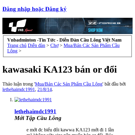
Đăng nhập hoặc Đăng ký
Vnbadminton -Tin Tức - Diễn Đàn Cầu Lông Việt Nam
Trang chủ
Diễn đàn
>
Chợ
>
Mua/Bán Các Sản Phẩm Cầu
Lông
>
kawasaki KA123 bán or đổi
Thảo luận trong '
Mua/Bán Các Sản Phẩm Cầu Lông
' bắt đầu bởi
lethehaimdc1991
,
21/8/14
.
lethehaimdc1991
Mới Tập Cầu Lông
e mới đc biếu đôi kawwa KA123 mới đi 1 lần