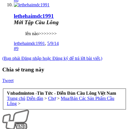
lethehaimdc1991
Mới Tập Cầu Lông
lên nào>>>>>>>
lethehaimdc1991
,
5/9/14
#9
(Bạn phải Đăng nhập hoặc Đăng ký để trả lời bài viết.)
Chia sẻ trang này
Tweet
Vnbadminton -Tin Tức - Diễn Đàn Cầu Lông Việt Nam
Trang chủ
Diễn đàn
>
Chợ
>
Mua/Bán Các Sản Phẩm Cầu
Lông
>