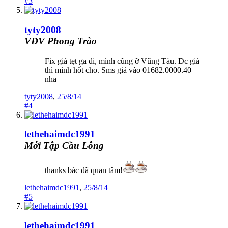
#3
tyty2008
VĐV Phong Trào
Fix giá tẹt ga đi, mình cũng ỡ Vũng Tàu. Dc giá
thì mình hốt cho. Sms giá vào 01682.0000.40
nha
tyty2008
,
25/8/14
#4
lethehaimdc1991
Mới Tập Cầu Lông
thanks bác đã quan tâm!
lethehaimdc1991
,
25/8/14
#5
lethehaimdc1991