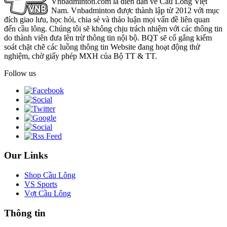
Vnbadminton.com là diễn đàn về Cầu Lông Việt
Nam. Vnbadminton được thành lập từ 2012 với mục
đích giao lưu, học hỏi, chia sẻ và thảo luận mọi vấn đề liên quan
đến cầu lông. Chúng tôi sẽ không chịu trách nhiệm với các thông tin
do thành viên đưa lên trừ thông tin nội bộ. BQT sẽ cố gắng kiểm
soát chặt chẽ các luồng thông tin Website đang hoạt động thử
nghiệm, chờ giấy phép MXH của Bộ TT & TT.
Follow us
Our Links
Shop Cầu Lông
VS Sports
Vợt Cầu Lông
Thông tin