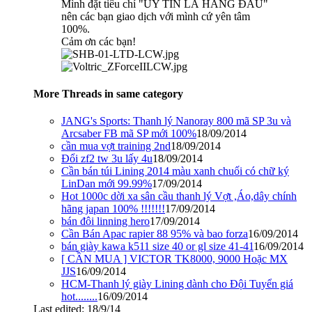
Mình đặt tiêu chí "UY TÍN LÀ HÀNG ĐẦU"
nên các bạn giao dịch với mình cứ yên tâm
100%.
Cảm ơn các bạn!
More Threads in same category
JANG's Sports: Thanh lý Nanoray 800 mã SP 3u và
Arcsaber FB mã SP mới 100%
18/09/2014
cần mua vợt training 2nd
18/09/2014
Đổi zf2 tw 3u lấy 4u
18/09/2014
Cần bán túi Lining 2014 màu xanh chuối có chữ ký
LinDan mới 99.99%
17/09/2014
Hot 1000c dời xa sân cầu thanh lý Vợt ,Áo,dây chính
hãng japan 100% !!!!!!!
17/09/2014
bán đôi linning hero
17/09/2014
Cần Bán Apac rapier 88 95% và bao forza
16/09/2014
bán giày kawa k511 size 40 or gl size 41-41
16/09/2014
[ CẦN MUA ] VICTOR TK8000, 9000 Hoặc MX
JJS
16/09/2014
HCM-Thanh lý giày Lining dành cho Đội Tuyển giá
hot........
16/09/2014
Last edited:
18/9/14