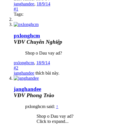
janghandee
,
18/9/14
#1
Tags:
pxlonghcm
VĐV Chuyên Nghiệp
Shop o Dau vay ad?
pxlonghcm
,
18/9/14
#2
janghandee
thích bài này.
janghandee
VĐV Phong Trào
pxlonghcm said:
↑
Shop o Dau vay ad?
Click to expand...