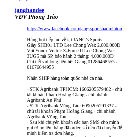
janghandee
VĐV Phong Trào
https://www.facebook.com/jangssportsbadminton
Hàng hot tiếp tục về tại JANG's Sports
Giày SHB01 LTD Lee Chong Wei: 2.600.000Đ
Vợt Yonex Voltric Z-Force II Lee Chong Wei
3UG5 mã SP, bảo hành 2 tháng: 4.000.000Đ
Chi tiết vui lòng liên hệ: Giang 01286468555 -
01676644955
Nhận SHIP hàng toàn quốc nhé cả nhà.
- STK Agribank TPHCM: 1606205579482 - chủ
tài khoản Phạm Hoàng Giang - chi nhánh
Agribank An Phú
- STK Agribank Vũng Tàu: 6090205291337 -
chủ tài khoản Phạm Hoàng Giang - chi nhánh
Agribank Vũng Tàu
- Sau khi chuyển khoản các bạn SMS cho mình
ghi rõ họ tên, hàng đã order, số tiền đã chuyển để
mình kiểm tra đơn hàng.