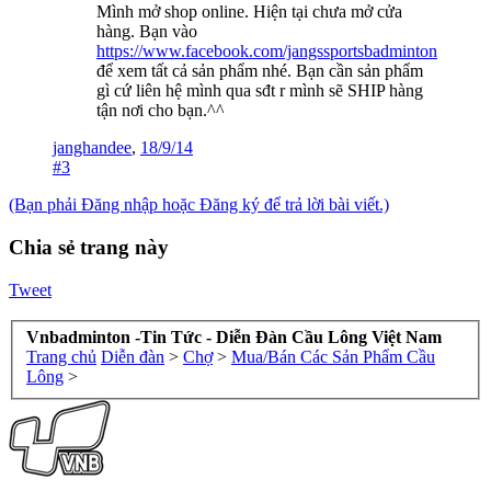
Mình mở shop online. Hiện tại chưa mở cửa
hàng. Bạn vào
https://www.facebook.com/jangssportsbadminton
để xem tất cả sản phẩm nhé. Bạn cần sản phẩm
gì cứ liên hệ mình qua sđt r mình sẽ SHIP hàng
tận nơi cho bạn.^^
janghandee
,
18/9/14
#3
(Bạn phải Đăng nhập hoặc Đăng ký để trả lời bài viết.)
Chia sẻ trang này
Tweet
Vnbadminton -Tin Tức - Diễn Đàn Cầu Lông Việt Nam
Trang chủ
Diễn đàn
>
Chợ
>
Mua/Bán Các Sản Phẩm Cầu
Lông
>