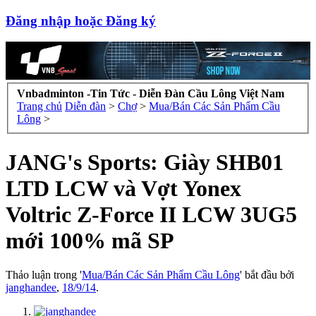
Đăng nhập hoặc Đăng ký
Vnbadminton -Tin Tức - Diễn Đàn Cầu Lông Việt Nam
Trang chủ
Diễn đàn
>
Chợ
>
Mua/Bán Các Sản Phẩm Cầu
Lông
>
JANG's Sports: Giày SHB01
LTD LCW và Vợt Yonex
Voltric Z-Force II LCW 3UG5
mới 100% mã SP
Thảo luận trong '
Mua/Bán Các Sản Phẩm Cầu Lông
' bắt đầu bởi
janghandee
,
18/9/14
.