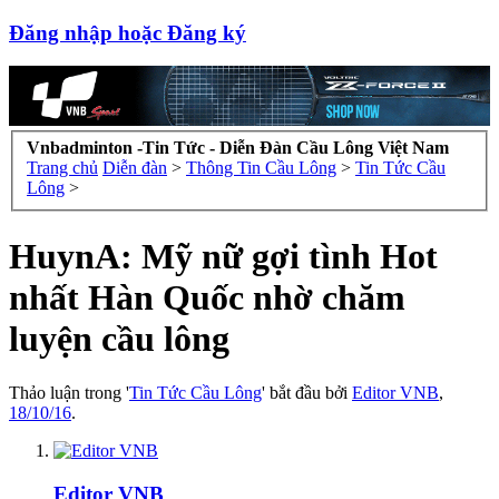
Đăng nhập hoặc Đăng ký
Vnbadminton -Tin Tức - Diễn Đàn Cầu Lông Việt Nam
Trang chủ
Diễn đàn
>
Thông Tin Cầu Lông
>
Tin Tức Cầu
Lông
>
HuynA: Mỹ nữ gợi tình Hot
nhất Hàn Quốc nhờ chăm
luyện cầu lông
Thảo luận trong '
Tin Tức Cầu Lông
' bắt đầu bởi
Editor VNB
,
18/10/16
.
Editor VNB