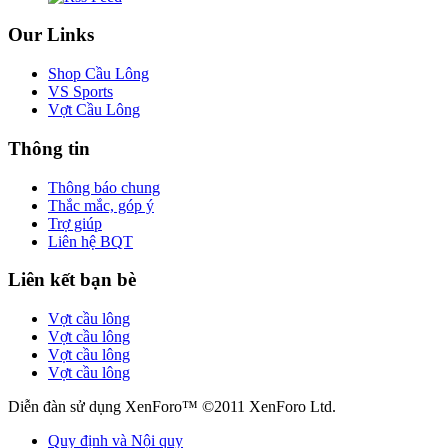
Our Links
Shop Cầu Lông
VS Sports
Vợt Cầu Lông
Thông tin
Thông báo chung
Thắc mắc, góp ý
Trợ giúp
Liên hệ BQT
Liên kết bạn bè
Vợt cầu lông
Vợt cầu lông
Vợt cầu lông
Vợt cầu lông
Diễn đàn sử dụng XenForo™ ©2011 XenForo Ltd.
Quy định và Nội quy