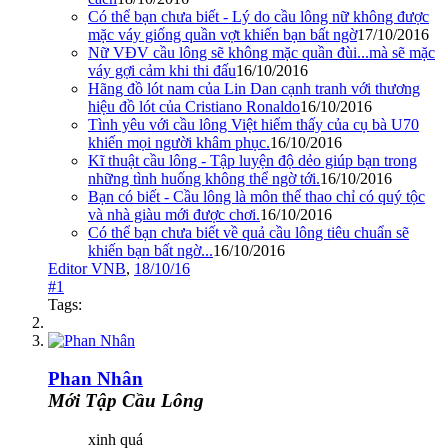
Có thể bạn chưa biết - Lý do cầu lông nữ không được
mặc váy giống quần vợt khiến bạn bất ngờ
17/10/2016
Nữ VĐV cầu lông sẽ không mặc quần đùi...mà sẽ mặc
váy gợi cảm khi thi đấu
16/10/2016
Hãng đồ lót nam của Lin Dan cạnh tranh với thương
hiệu đồ lót của Cristiano Ronaldo
16/10/2016
Tình yêu với cầu lông Việt hiếm thấy của cụ bà U70
khiến mọi người khâm phục.
16/10/2016
Kĩ thuật cầu lông - Tập luyện độ dẻo giúp bạn trong
những tình huống không thể ngờ tới.
16/10/2016
Bạn có biết - Cầu lông là môn thể thao chỉ có quý tộc
và nhà giàu mới được chơi.
16/10/2016
Có thể bạn chưa biết về quả cầu lông tiêu chuẩn sẽ
khiến bạn bất ngờ...
16/10/2016
Editor VNB
,
18/10/16
#1
Tags:
Phan Nhân
Mới Tập Cầu Lông
xinh quá