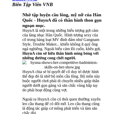
Biên Tập Viên VNB
Nhờ tập luyện cầu lông, mỹ nữ của Hàn
Quốc - HuynA đã có thân hình thon gọn
ngoạn mục.
HuynA là một trong những biểu tượng gợi cảm
của làng nhạc Hàn Quốc. Hình tượng sexy của
cô trong hàng loạt MV đình đám như Gangnam
Style, Trouble Maker... khiến không ít quý ông
ngả nghiêng. Ngoài biểu cảm lôi cuốn, khêu gợi,
HuynA còn sở hữu thân hình nóng bỏng với
những đường cong chết người.
HuynA chia sẻ bí quyết để cô duy trì được hình
thể đẹp đó là nhờ bộ môn cầu lông. Bộ môn này
buộc người chơi phải di chuyển nhiều giúp thân
người dưới gọn gàng và săn chắc vùng bắp tay
do phải hoạt động cùng vợt.
Ngoài ra HuynA còn có thói quen thường xuyên
leo cầu thang để có đốt mỡ. Leo cầu thang cũng
là động tác giúp cơ mông phát triển và làm săn
chắc đùi.