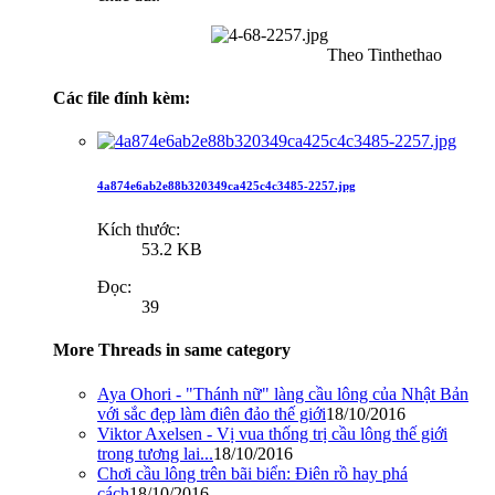
Theo Tinthethao​
Các file đính kèm:
4a874e6ab2e88b320349ca425c4c3485-2257.jpg
Kích thước:
53.2 KB
Đọc:
39
More Threads in same category
Aya Ohori - "Thánh nữ" làng cầu lông của Nhật Bản
với sắc đẹp làm điên đảo thế giới
18/10/2016
Viktor Axelsen - Vị vua thống trị cầu lông thế giới
trong tương lai...
18/10/2016
Chơi cầu lông trên bãi biển: Điên rồ hay phá
cách
18/10/2016