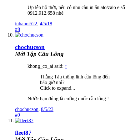
Up lên hộ thớt, nếu có nhu cầu in ấn alo/zalo e số
0912.912.658 nhé
inhanoi522
,
4/5/18
#8
chochucson
Mới Tập Cầu Lông
khong_co_ai said:
↑
Thằng Tàu thống lĩnh cầu lông đến
báo giờ nhỉ?
Click to expand...
Nước bạn đúng là cường quốc cầu lông !
chochucson
,
8/5/23
#9
fleet87
Mới Tập Cầu Lông