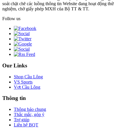
soát chặt chẽ các luồng thông tin Website đang hoạt động thử
nghiệm, chờ giấy phép MXH của Bộ TT & TT.
Follow us
Our Links
Shop Cầu Lông
VS Sports
Vợt Cầu Lông
Thông tin
Thông báo chung
Thắc mắc, góp ý
Trợ giúp
Liên hệ BQT