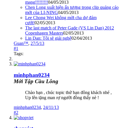
mạng!!!!!!!!!
04/05/2013
Chen Long xuất hiện ấn tượng trong clip quảng cáo
mới của LI-NING
04/05/2013
Lee Chong Wei không mời cha dự đám
cưới!
02/05/2013
The last match of Peter Gade (VS Lin Dan) 2012
Copenhagen Masters
02/05/2013
Lin Dan: Tôi sẽ giải nghệ
02/04/2013
Guan™
,
27/5/13
#1
Tags:
minhphan0234
Mới Tập Cầu Lông
Chào bạn , chúc topic thứ bạn đông khách nhé ,
Up lên tặng man rợ người đồng thấy nè !
minhphan0234
,
24/11/13
#2