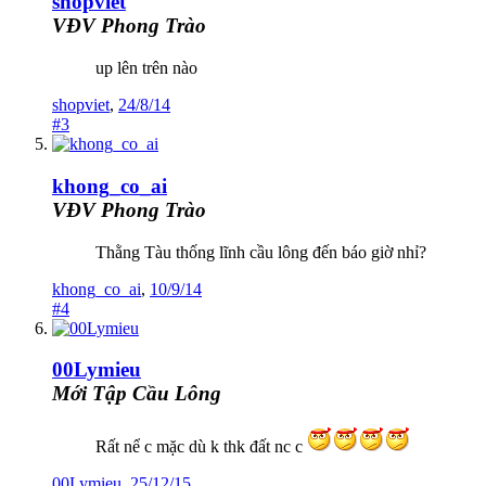
shopviet
VĐV Phong Trào
up lên trên nào
shopviet
,
24/8/14
#3
khong_co_ai
VĐV Phong Trào
Thằng Tàu thống lĩnh cầu lông đến báo giờ nhỉ?
khong_co_ai
,
10/9/14
#4
00Lymieu
Mới Tập Cầu Lông
Rất nể c mặc dù k thk đất nc c
00Lymieu
,
25/12/15