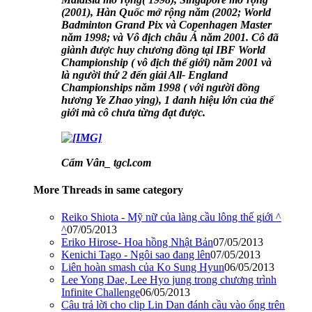
(2001), Hàn Quốc mở rộng năm (2002; World
Badminton Grand Pix và Copenhagen Master
năm 1998; và Vô địch châu Á năm 2001. Cô đã
giành được huy chương đồng tại IBF World
Championship ( vô địch thế giới) năm 2001 và
là người thứ 2 đến giải All- England
Championships năm 1998 ( với người đồng
hương Ye Zhao ying), 1 danh hiệu lớn của thế
giới mà cô chưa từng đạt được.
Cẩm Vân_ tgcl.com
More Threads in same category
Reiko Shiota - Mỹ nữ của làng cầu lông thế giới ^
^
07/05/2013
Eriko Hirose- Hoa hồng Nhật Bản
07/05/2013
Kenichi Tago - Ngôi sao đang lên
07/05/2013
Liên hoàn smash của Ko Sung Hyun
06/05/2013
Lee Yong Dae, Lee Hyo jung trong chương trình
Infinite Challenge
06/05/2013
Câu trả lời cho clip Lin Dan đánh cầu vào ống trên