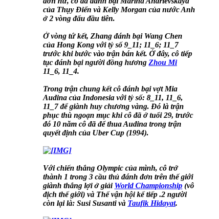
đơn nữ, cô đã đánh bại Marina Andrievskaya
của Thụy Điển và Kelly Morgan của nước Anh
ở 2 vòng đấu đầu tiên.
Ở vòng tứ kết, Zhang đánh bại Wang Chen
của Hong Kong với tỷ số 9_11; 11_6; 11_7
trước khi bước vào trận bán kết. Ở đây, cô tiếp
tục đánh bại người đồng hương
Zhou Mi
11_6, 11_4.
Trong trận chung kết cô đánh bại vợt Mia
Audina của Indonesia với tỷ số: 8_11, 11_6,
11_7 để giành huy chương vàng. Đó là trận
phục thù ngoạn mục khi cô đã ở tuổi 29, trước
đó 10 năm cô đã để thua Audina trong trận
quyết định của Uber Cup (1994).
Với chiến thắng Olympic của mình, cô trở
thành 1 trong 3 cầu thủ đánh đơn trên thế giới
giành thắng lợi ở giải
World Championship
(vô
địch thế giới) và Thế vận hội kế tiếp .2 người
còn lại là: Susi Susanti và
Taufik Hidayat
.