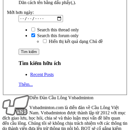
Dãn cách tên bằng dấu phẩy(,).
Mới hơn ngày:
Search this thread only
Search this forum only
Hiển thị kết quả dạng Chủ đề
Tìm kiếm hữu ích
Recent Posts
Thêm...
Diễn Đàn Cầu Lông Vnbadminton
Vnbadminton.com là diễn đàn về Cầu Lông Việt
Nam. Vnbadminton được thành lập từ 2012 với mục
đích giao lưu, học hỏi, chia sẻ và thảo luận mọi vấn đề liên quan
đến cầu lông. Chúng tôi sẽ không chịu trách nhiệm với các thông tin
do thành viên đưa lên trừ thông tin nội bộ. BQT sẽ cố gắng kiểm