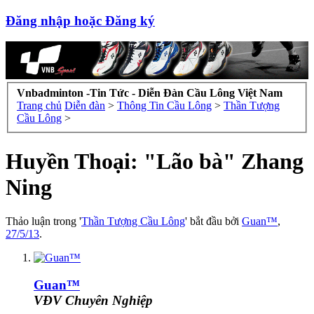
Đăng nhập hoặc Đăng ký
Vnbadminton -Tin Tức - Diễn Đàn Cầu Lông Việt Nam
Trang chủ
Diễn đàn
>
Thông Tin Cầu Lông
>
Thần Tượng
Cầu Lông
>
Huyền Thoại: "Lão bà" Zhang
Ning
Thảo luận trong '
Thần Tượng Cầu Lông
' bắt đầu bởi
Guan™
,
27/5/13
.
Guan™
VĐV Chuyên Nghiệp