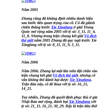
Năm 2005
Zhang cũng đã khẳng định nhiều danh hiệu
sau bước tiến quan trọng của cô. Cô đã giành
chiến thắng trước
Xie Xingfang
ở giải Trung
Quốc mở rộng năm 2005 với tý số: 3_11, 11_4,
11_8. Nhưng trong trận chung kết giải
Vô địch
thế giới
năm 2005 Zhang đã gục ngã trước Xie
Xingfang với tý số: 8_11, 11_9, 3_11.
Năm 2006
Năm 2006, Zhang lại một lần nữa đặt chân vào
trận chung kết giải
Vô địch thế giớ
i, nhưng cô
vẫn không thể đánh bại được
Xie Xingfang
.
Trận đấu này, cô để thua với tỷ số: 16_21,
14_21.
Tuy nhiên, Zhang đã quyết định phục thù ở giả
Nhật Bản mở rộng, đánh bại
Xie Xingfang
với
tỷ số: 21_11, 16_21, 30_29. Đậy là trận đấu thứ