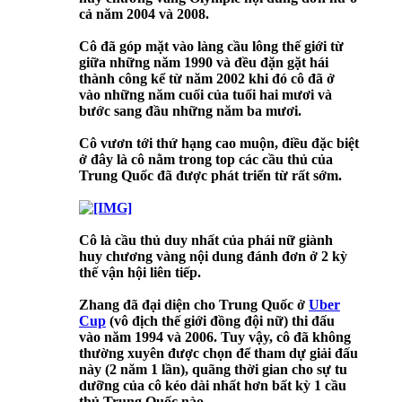
cả năm 2004 và 2008.
Cô đã góp mặt vào làng cầu lông thế giới từ
giữa những năm 1990 và đều đặn gặt hái
thành công kể từ năm 2002 khi đó cô đã ở
vào những năm cuối của tuổi hai mươi và
bước sang đầu những năm ba mươi.
Cô vươn tới thứ hạng cao muộn, điều đặc biệt
ở đây là cô nằm trong top các cầu thủ của
Trung Quốc đã được phát triển từ rất sớm.
Cô là cầu thủ duy nhất của phái nữ giành
huy chương vàng nội dung đánh đơn ở 2 kỳ
thế vận hội liên tiếp.
Zhang đã đại diện cho Trung Quốc ở
Uber
Cup
(vô địch thế giới đồng đội nữ) thi đấu
vào năm 1994 và 2006. Tuy vậy, cô đã không
thường xuyên được chọn để tham dự giải đấu
này (2 năm 1 lần), quãng thời gian cho sự tu
dưỡng của cô kéo dài nhất hơn bất kỳ 1 cầu
thủ Trung Quốc nào.