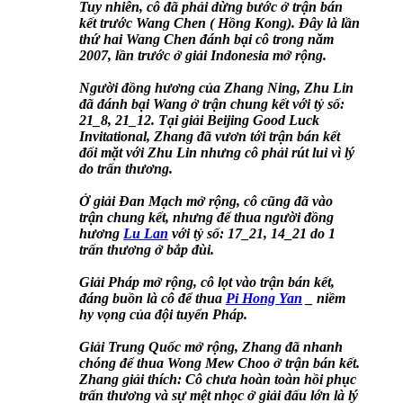
Tuy nhiên, cô đã phải dừng bước ở trận bán
kết trước Wang Chen ( Hồng Kong). Đây là lần
thứ hai Wang Chen đánh bại cô trong năm
2007, lần trước ở giải Indonesia mở rộng.
Người đồng hương của Zhang Ning, Zhu Lin
đã đánh bại Wang ở trận chung kết với tỷ số:
21_8, 21_12. Tại giải Beijing Good Luck
Invitational, Zhang đã vươn tới trận bán kết
đối mặt với Zhu Lin nhưng cô phải rút lui vì lý
do trấn thương.
Ở giải Đan Mạch mở rộng, cô cũng đã vào
trận chung kết, nhưng để thua người đồng
hương
Lu Lan
với tỷ số: 17_21, 14_21 do 1
trấn thương ở bắp đùi.
Giải Pháp mở rộng, cô lọt vào trận bán kết,
đáng buồn là cô để thua
Pi Hong Yan
_ niềm
hy vọng của đội tuyển Pháp.
Giải Trung Quốc mở rộng, Zhang đã nhanh
chóng để thua Wong Mew Choo ở trận bán kết.
Zhang giải thích: Cô chưa hoàn toàn hồi phục
trấn thương và sự mệt nhọc ở giải đấu lớn là lý