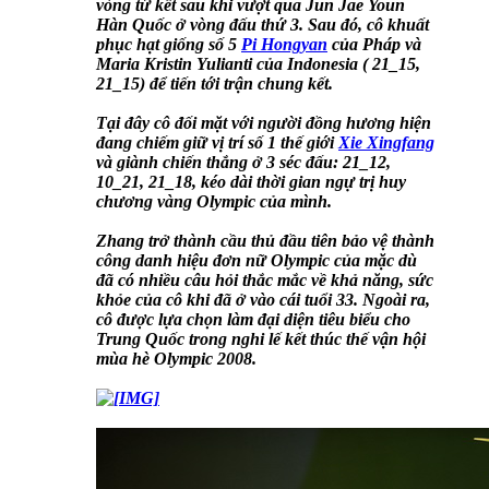
vòng tứ kết sau khi vượt qua Jun Jae Youn
Hàn Quốc ở vòng đấu thứ 3. Sau đó, cô khuất
phục hạt giống số 5
Pi Hongyan
của Pháp và
Maria Kristin Yulianti của Indonesia ( 21_15,
21_15) để tiến tới trận chung kết.
Tại đây cô đối mặt với người đồng hương hiện
đang chiếm giữ vị trí số 1 thế giới
Xie Xingfang
và giành chiến thắng ở 3 séc đấu: 21_12,
10_21, 21_18, kéo dài thời gian ngự trị huy
chương vàng Olympic của mình.
Zhang trở thành cầu thủ đầu tiên bảo vệ thành
công danh hiệu đơn nữ Olympic của mặc dù
đã có nhiều câu hỏi thắc mắc về khả năng, sức
khỏe của cô khi đã ở vào cái tuổi 33. Ngoài ra,
cô được lựa chọn làm đại diện tiêu biểu cho
Trung Quốc trong nghi lế kết thúc thế vận hội
mùa hè Olympic 2008.