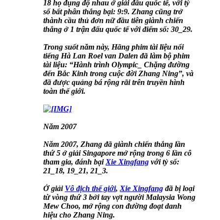
18 họ đụng độ nhau ở giải đấu quốc tế, với tỷ
số bất phân thắng bại: 9:9. Zhang cũng trở
thành cầu thủ đơn nữ đầu tiên giành chiến
thắng ở 1 trận đấu quốc tế với điểm số: 30_29.
Trong suốt năm này, Hãng phim tài liệu nổi
tiếng Hà Lan Roel van Dalen đã làm bộ phim
tài liệu: “Hành trình Olympic_ Chặng đường
đến Bắc Kinh trong cuộc đời Zhang Ning”, và
đã được quảng bá rộng rãi trên truyền hình
toàn thế giới.
Năm 2007
Năm 2007, Zhang đã giành chiến thắng lần
thứ 5 ở giải Singapore mở rộng trong 6 lần cô
tham gia, đánh bại
Xie Xingfang
với tỷ số:
21_18, 19_21, 21_3.
Ở giải
Vô địch thế giới
,
Xie Xingfang
đã bị loại
từ vòng thứ 3 bởi tay vợt người Malaysia Wong
Mew Choo, mở rộng con đường đoạt danh
hiệu cho Zhang Ning.