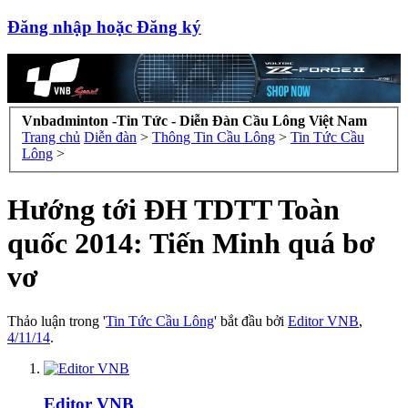
Đăng nhập hoặc Đăng ký
Vnbadminton -Tin Tức - Diễn Đàn Cầu Lông Việt Nam
Trang chủ
Diễn đàn
>
Thông Tin Cầu Lông
>
Tin Tức Cầu
Lông
>
Hướng tới ĐH TDTT Toàn
quốc 2014: Tiến Minh quá bơ
vơ
Thảo luận trong '
Tin Tức Cầu Lông
' bắt đầu bởi
Editor VNB
,
4/11/14
.
Editor VNB