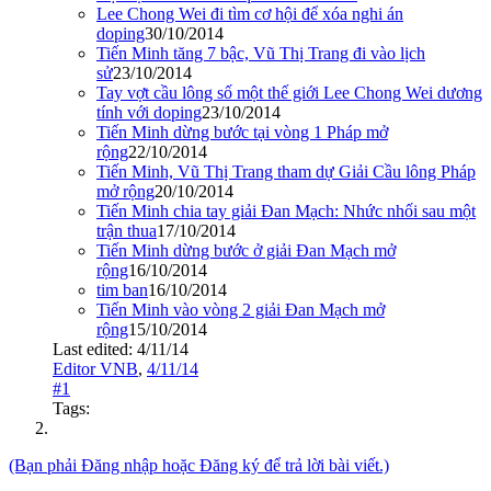
Lee Chong Wei đi tìm cơ hội để xóa nghi án
doping
30/10/2014
Tiến Minh tăng 7 bậc, Vũ Thị Trang đi vào lịch
sử
23/10/2014
Tay vợt cầu lông số một thế giới Lee Chong Wei dương
tính với doping
23/10/2014
Tiến Minh dừng bước tại vòng 1 Pháp mở
rộng
22/10/2014
Tiến Minh, Vũ Thị Trang tham dự Giải Cầu lông Pháp
mở rộng
20/10/2014
Tiến Minh chia tay giải Đan Mạch: Nhức nhối sau một
trận thua
17/10/2014
Tiến Minh dừng bước ở giải Đan Mạch mở
rộng
16/10/2014
tim ban
16/10/2014
Tiến Minh vào vòng 2 giải Đan Mạch mở
rộng
15/10/2014
Last edited:
4/11/14
Editor VNB
,
4/11/14
#1
Tags:
(Bạn phải Đăng nhập hoặc Đăng ký để trả lời bài viết.)