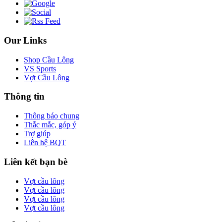
Our Links
Shop Cầu Lông
VS Sports
Vợt Cầu Lông
Thông tin
Thông báo chung
Thắc mắc, góp ý
Trợ giúp
Liên hệ BQT
Liên kết bạn bè
Vợt cầu lông
Vợt cầu lông
Vợt cầu lông
Vợt cầu lông