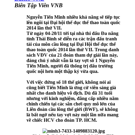
Biên Tập Viên VNB
Nguyễn Tiến Minh nhiều khả năng sẽ tiếp tục
lên ngôi tại Đại hội thể dục thể thao toàn quốc
2014 lần thứ VII.
Từ ngày 04-20/11 tới tại nhà thi đấu Đa năng
tỉnh Thái Bình sẽ diễn ra các trận đấu tranh
tài của môn cầu lông tại Đại Hội thể dục thể
thao toàn quốc 2014 lần thứ VII. Trong danh
sách VĐV của 21 đoàn tham dự giải lần này,
đáng chú ý nhất vẫn là tay vợt số 1 Nguyễn
Tiến Minh, người đã thống trị đấu trường
quốc nội hơn một thập kỷ vừa qua.
Với việc đứng số 18 thế giới, không nói ai
cũng biết Tiến Minh là ứng cử viên sáng giá
nhất cho danh hiệu vô địch. Dù đã 31 tuổi
nhưng với kinh nghiệm, đẳng cấp nhiều năm
chinh chiến tại các sân chơi quy mô lớn của
Liên đoàn cầu lông thế giới (BWF), sẽ không
là bất ngờ nếu tay vợt này một lần nữa mang
về chiếc HCV cho đoàn TP. HCM.