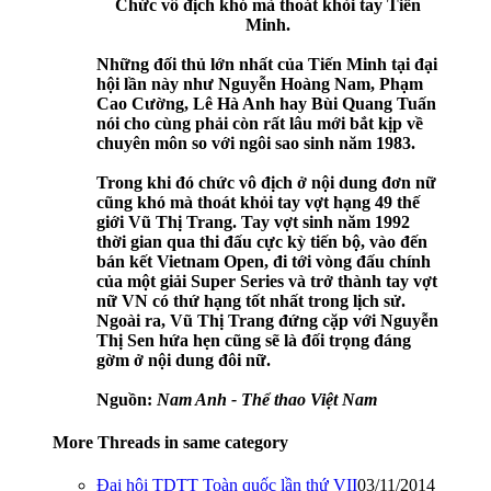
Chức vô địch khó mà thoát khỏi tay Tiến
Minh.
Những đối thủ lớn nhất của Tiến Minh tại đại
hội lần này như Nguyễn Hoàng Nam, Phạm
Cao Cường, Lê Hà Anh hay Bùi Quang Tuấn
nói cho cùng phải còn rất lâu mới bắt kịp về
chuyên môn so với ngôi sao sinh năm 1983.
Trong khi đó chức vô địch ở nội dung đơn nữ
cũng khó mà thoát khỏi tay vợt hạng 49 thế
giới Vũ Thị Trang. Tay vợt sinh năm 1992
thời gian qua thi đấu cực kỳ tiến bộ, vào đến
bán kết Vietnam Open, đi tới vòng đấu chính
của một giải Super Series và trở thành tay vợt
nữ VN có thứ hạng tốt nhất trong lịch sử.
Ngoài ra, Vũ Thị Trang đứng cặp với Nguyễn
Thị Sen hứa hẹn cũng sẽ là đối trọng đáng
gờm ở nội dung đôi nữ.
Nguồn:
Nam Anh - Thể thao Việt Nam
More Threads in same category
Đại hội TDTT Toàn quốc lần thứ VII
03/11/2014