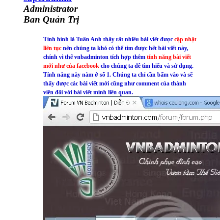
Administrator
Ban Quản Trị
Tình hình là Tuấn Anh thấy rất nhiều bài viết được
cập nhật
liên tục
nên chúng ta khó có thể tìm được hết bài viết này,
chính vì thế vnbadminton tích hợp thêm
tính năng bài viết
mới như của facebook
cho chúng ta dễ tìm hiểu và sử dụng.
Tính năng này nằm ở số 1. Chúng ta chỉ cần bấm vào và sẽ
thấy được các bài viết mới cũng như comment của thành
viên đối với bài viết mình liên quan.