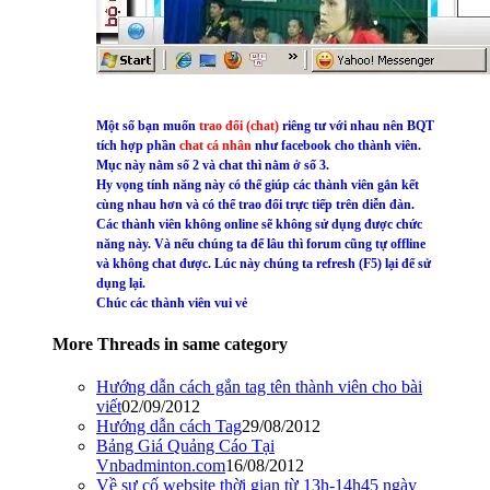
Một số bạn muốn
trao đổi (chat)
riêng tư với nhau nên BQT
tích hợp phần
chat cá nhân
như facebook cho thành viên.
Mục này nằm số 2 và chat thì nằm ở số 3.
Hy vọng tính năng này có thể giúp các thành viên gắn kết
cùng nhau hơn và có thể trao đổi trực tiếp trên diễn đàn.
Các thành viên không online sẽ không sử dụng được chức
năng này. Và nếu chúng ta để lâu thì forum cũng tự offline
và không chat được. Lúc này chúng ta refresh (F5) lại để sử
dụng lại.
Chúc các thành viên vui vẻ
More Threads in same category
Hướng dẫn cách gắn tag tên thành viên cho bài
viết
02/09/2012
Hướng dẫn cách Tag
29/08/2012
Bảng Giá Quảng Cáo Tại
Vnbadminton.com
16/08/2012
Về sự cố website thời gian từ 13h-14h45 ngày