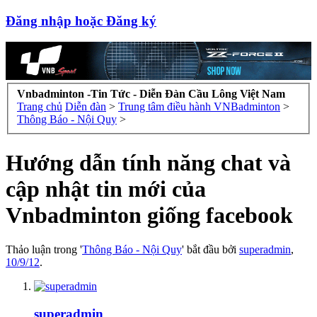
Đăng nhập hoặc Đăng ký
Vnbadminton -Tin Tức - Diễn Đàn Cầu Lông Việt Nam
Trang chủ
Diễn đàn
>
Trung tâm điều hành VNBadminton
>
Thông Báo - Nội Quy
>
Hướng dẫn tính năng chat và
cập nhật tin mới của
Vnbadminton giống facebook
Thảo luận trong '
Thông Báo - Nội Quy
' bắt đầu bởi
superadmin
,
10/9/12
.
superadmin