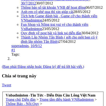
30/7/2012
30/07/2012
Thông báo số tài khoản VNB để hoạt động
06/07/2012
Anh em có ghé qua thì xin giúp cái
28/05/2012
Tích hợp Game đánh bài , Game cờ cho thành viên
VNbadminton
24/05/2012
Fun Shop và Nông trại vui vẻ cho thành viên
VnBadminton
23/05/2012
Quy định về post bài và link tại diễn đàn
30/04/2012
Thành Lập Nhóm Tân Bình ( gởi cho một bạn có ý
định lập nhóm Tân Bình)
27/04/2012
superadmin
,
10/9/12
#1
Tags:
(Bạn phải Đăng nhập hoặc Đăng ký để trả lời bài viết.)
Chia sẻ trang này
Tweet
Vnbadminton -Tin Tức - Diễn Đàn Cầu Lông Việt Nam
Trang chủ
Diễn đàn
>
Trung tâm điều hành VNBadminton
>
Thông Báo - Nội Quy
>