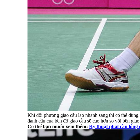
Khi đối phương giao cầu lao nhanh sang thì có thể dùng
đánh cầu của bên đỡ giao cầu sẽ cao hơn so với bên gia
Có thể bạn muốn xem thêm:
Kỹ thuật phát cầu lông 