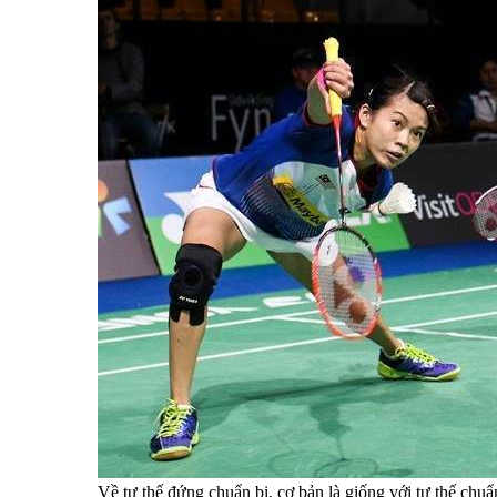
Về tư thế đứng chuẩn bị, cơ bản là giống với tư thế chuẩ