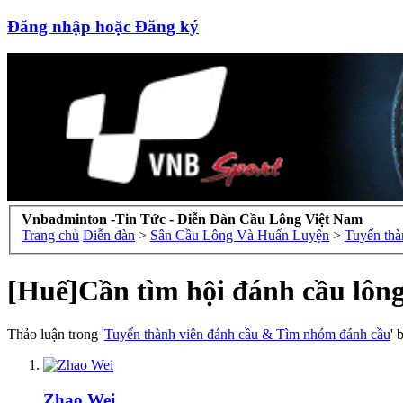
Đăng nhập hoặc Đăng ký
Vnbadminton -Tin Tức - Diễn Đàn Cầu Lông Việt Nam
Trang chủ
Diễn đàn
>
Sân Cầu Lông Và Huấn Luyện
>
Tuyển thà
[Huế]Cần tìm hội đánh cầu lôn
Thảo luận trong '
Tuyển thành viên đánh cầu & Tìm nhóm đánh cầu
' 
Zhao Wei