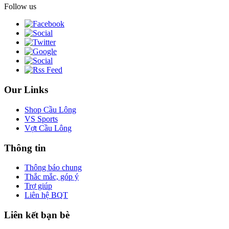
Follow us
Our Links
Shop Cầu Lông
VS Sports
Vợt Cầu Lông
Thông tin
Thông báo chung
Thắc mắc, góp ý
Trợ giúp
Liên hệ BQT
Liên kết bạn bè