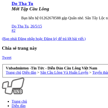
Do Tha Tu
Mới Tập Cầu Lông
Bạn liên hệ 01262678588 gặp Quân nhé. Sân Tây Lộc n
Do Tha Tu
,
26/5/15
#2
(Bạn phải Đăng nhập hoặc Đăng ký để trả lời bài viết.)
Chia sẻ trang này
Tweet
Vnbadminton -Tin Tức - Diễn Đàn Cầu Lông Việt Nam
Trang chủ
Diễn đàn
>
Sân Cầu Lông Và Huấn Luyện
>
Tuyển thà
Trang chủ
Diễn đàn