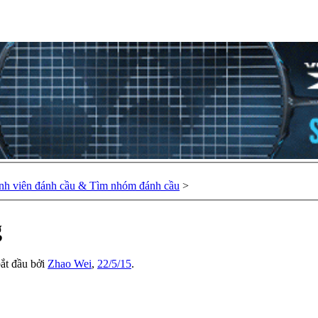
nh viên đánh cầu & Tìm nhóm đánh cầu
>
g
bắt đầu bởi
Zhao Wei
,
22/5/15
.