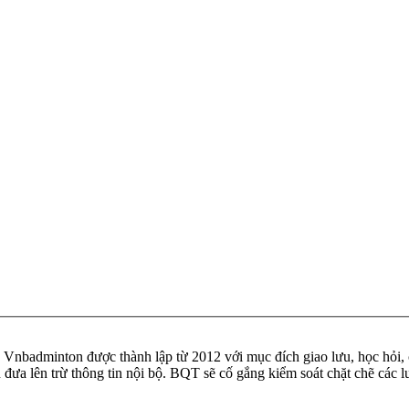
badminton được thành lập từ 2012 với mục đích giao lưu, học hỏi, ch
n đưa lên trừ thông tin nội bộ. BQT sẽ cố gắng kiểm soát chặt chẽ các