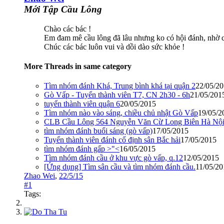
Mới Tập Cầu Lông
Chào các bác !
Em đam mê cầu lông đã lâu nhưng ko có hội đánh, nhờ các 
Chúc các bác luôn vui và dồi dào sức khỏe !
More Threads in same category
Tìm nhóm đánh Khá, Trung bình khá tại quận 2
22/05/2
Gò Vấp - Tuyển thành viên T7, CN 2h30 - 6h
21/05/201
tuyển thành viên quận 6
20/05/2015
Tìm nhóm nào vào sáng, chiều chủ nhật Gò Vấp
19/05/2
CLB Cầu Lông 564 Nguyễn Văn Cừ Long Biên Hà Nội
tìm nhóm đánh buổi sáng (gò vấp)
17/05/2015
Tuyển thành viên đánh cố định sân Bắc hải
17/05/2015
tìm nhóm đánh gấp >"<
16/05/2015
Tìm nhóm đánh cầu ở khu vực gò vấp, q.12
12/05/2015
[Ứng dụng] Tìm sân cầu và tìm nhóm đánh cầu.
11/05/20
Zhao Wei
,
22/5/15
#1
Tags: