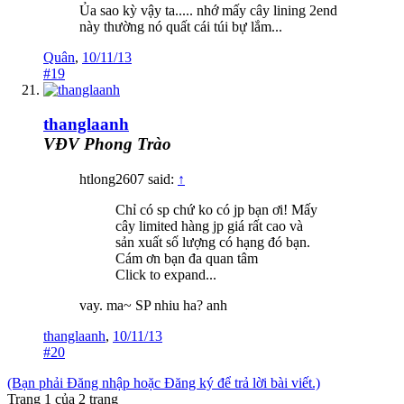
Ủa sao kỳ vậy ta..... nhớ mấy cây lining 2end
này thường nó quất cái túi bự lắm...
Quân
,
10/11/13
#19
thanglaanh
VĐV Phong Trào
htlong2607 said:
↑
Chỉ có sp chứ ko có jp bạn ơi! Mấy
cây limited hàng jp giá rất cao và
sản xuất số lượng có hạng đó bạn.
Cám ơn bạn đa quan tâm
Click to expand...
vay. ma~ SP nhiu ha? anh
thanglaanh
,
10/11/13
#20
(Bạn phải Đăng nhập hoặc Đăng ký để trả lời bài viết.)
Trang 1 của 2 trang