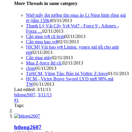
More Threads in same category
Nhờ mấy đại tướng tìm mua áo Li Ning hình rồng giá
rẻ (tầm 150k)
03/11/2013
Thanh Lý Vài Cây Vợt Vol7 - Force 9 - Adonex -
Forza ....
02/11/2013
Cần mua vợt cũ hcm
02/11/2013
Cần mua bao vợt
02/11/2013
[HCM] Vài bao vợt Lining, yonex giá tốt cho anh
em
02/11/2013
Cần mua giày
02/11/2013
Mua Z-force ltd cũ.
02/11/2013
close
01/11/2013
TpHCM, Vũng Tàu: Bán lại Voltric Z-force
01/11/2013
HCM - Victor Brave Sword LYD mới 98% mã
TW
01/11/2013
Last edited:
3/11/13
htlong2607
,
3/11/13
#1
Tags:
htlong2607