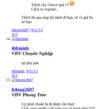
Thích cây I-force quá !!!
Click to expand...
Thích thì qua ủng hộ mình đi bạn, sẽ có giá fix
nè bạn
htlong2607
,
9/11/13
#12
thbminh
VĐV Chuyên Nghiệp
up phụ pak
thbminh
,
9/11/13
#13
htlong2607
VĐV Phong Trào
Up phát chuẩn bị đi đánh cầu thui!
Chúc mọi người cuối tuần vui vẻ hạnh phúc!!!!!