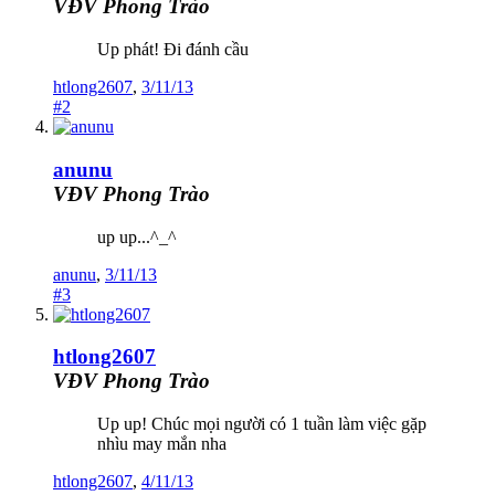
VĐV Phong Trào
Up phát! Đi đánh cầu
htlong2607
,
3/11/13
#2
anunu
VĐV Phong Trào
up up...^_^
anunu
,
3/11/13
#3
htlong2607
VĐV Phong Trào
Up up! Chúc mọi người có 1 tuần làm việc gặp
nhìu may mắn nha
htlong2607
,
4/11/13