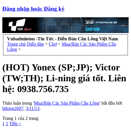
Đăng nhập hoặc Đăng ký
Vnbadminton -Tin Tức - Diễn Đàn Cầu Lông Việt Nam
Trang chủ
Diễn đàn
>
Chợ
>
Mua/Bán Các Sản Phẩm Cầu
Lông
>
(HOT) Yonex (SP;JP); Victor
(TW;TH); Li-ning giá tốt. Liên
hệ: 0938.756.735
Thảo luận trong '
Mua/Bán Các Sản Phẩm Cầu Lông
' bắt đầu bởi
htlong2607
,
3/11/13
.
Trang 1 của 2 trang
1
2
Tiếp >