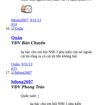
htlong2607
,
9/11/13
#14
Quân
VĐV Bán Chuyên
ủa bác cho em hỏi N90 3 phụ kiện của nó ngoài
cái túi rồng ra có cái túi lớn không bác
Quân
,
9/11/13
#15
htlong2607
VĐV Phong Trào
Quân said:
↑
ủa bác cho em hỏi N90 3 phụ kiện