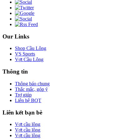
Our Links
Shop Cầu Lông
VS Sports
Vợt Cầu Lông
Thông tin
Thông báo chung
Thắc mắc, góp ý
Trợ giúp
Liên hệ BQT
Liên kết bạn bè
Vợt cầu lông
Vợt cầu lông
Vợt cầu lông