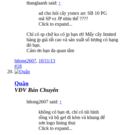
thanglaanh said:
↑
ad cho hỏi cây yonex arc SB 10 PG
mã SP vz JP nhiu thế ????
Click to expand...
Chỉ có sp chứ ko có jp bạn ơi! Mấy cây limited
hàng jp giá rất cao và sản xuất số lượng có hạng
đó bạn.
Cám ơn bạn đa quan tâm
htlong2607
,
10/11/13
#18
Quân
VĐV Bán Chuyên
htlong2607 said:
↑
không có bạn ơi, chỉ có túi hình
rồng và bộ gel đi kèm và khung để
sơn logo lining thui
Click to expand...