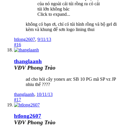
của nó ngoài cái túi rồng ra có cái
túi lớn không bác
Click to expand...
không có bạn ơi, chỉ có túi hình rồng và bộ gel đi
kèm và khung để sơn logo lining thui
htlong2607
,
9/11/13
#16
thanglaanh
VĐV Phong Trào
ad cho hỏi cây yonex arc SB 10 PG mã SP vz JP
nhiu thế ????
thanglaanh
,
10/11/13
#17
htlong2607
VĐV Phong Trào