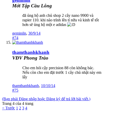
geminiln
Mới Tập Cầu Lông
đã ủng hộ anh chủ shop 2 cây nano 9900 và
rapier 110. khi nào trình lên tí nữa và kinh tế tốt
hơn sẽ ủng hộ một e adidas
geminiln
,
30/9/14
#74
thamthanhkhanh
VĐV Phong Trào
Cho em hỏi cậy precision 88 còn không bác.
Nếu còn cho em đặt trước 1 cây chủ nhật này em
lấy
thamthanhkhanh
,
10/10/14
#75
(Bạn phải Đăng nhập hoặc Đăng ký để trả lời bài viết.)
Trang 4 của 4 trang
< Trước
1
2
3
4