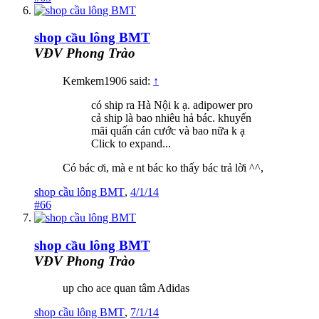
shop cầu lông BMT
VĐV Phong Trào
Kemkem1906 said:
↑
có ship ra Hà Nội k ạ. adipower pro
cả ship là bao nhiêu hả bác. khuyến
mãi quấn cán cước và bao nữa k ạ
Click to expand...
Có bác ơi, mà e nt bác ko thấy bác trả lời ^^,
shop cầu lông BMT
,
4/1/14
#66
shop cầu lông BMT
VĐV Phong Trào
up cho ace quan tâm Adidas
shop cầu lông BMT
,
7/1/14