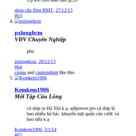
shop cầu lông BMT
,
27/12/13
#63
pxlonghcm
VĐV Chuyên Nghiệp
phu
pxlonghcm
,
28/12/13
#64
conga
and
caulongbmt
like this.
Kemkem1906
Mới Tập Cầu Lông
có ship ra Hà Nội k ạ. adipower pro cả ship là
bao nhiêu hả bác. khuyến mãi quấn cán cước và
bao nữa k ạ
Kemkem1906
,
2/1/14
#65