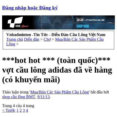
Đăng nhập hoặc Đăng ký
Vnbadminton -Tin Tức - Diễn Đàn Cầu Lông Việt Nam
Trang chủ
Diễn đàn
>
Chợ
>
Mua/Bán Các Sản Phẩm Cầu
Lông
>
***hot hot *** (toàn quốc)***
vợt cầu lông adidas đã về hàng
(có khuyến mãi)
Thảo luận trong '
Mua/Bán Các Sản Phẩm Cầu Lông
' bắt đầu bởi
shop cầu lông BMT
,
9/11/13
.
Trang 4 của 4 trang
< Trước
1
2
3
4