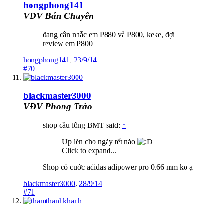
hongphong141
VĐV Bán Chuyên
đang cân nhắc em P880 và P800, keke, đợi
review em P800
hongphong141
,
23/9/14
#70
blackmaster3000
VĐV Phong Trào
shop cầu lông BMT said:
↑
Up lên cho ngày tết nào
Click to expand...
Shop có cước adidas adipower pro 0.66 mm ko ạ
blackmaster3000
,
28/9/14
#71