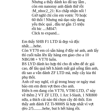
Nhưng a thấy đánh ko đã tay lắm ,
còn em nanoray anh đánh thử rồi
:M_nhoc2_21: Ko chấp nhận nổi !
Giờ nghĩ chỉ còn em votric 70 hoặc
60 thôi ! Nhưng mà dạo này đang
yếu thóc quá , đầu tư gần 15 triệu
rồi hic ...:M047:
Click to expand...
Em thấy SHB F1 LTD là đẹp và độc
nhất.....hehe.
Còn VT70 em có sẳn hàng ở đây nè anh, anh lấy
thì cuối tuần lên lấy hàng em giao cho a 10
NBG98 + VT70 luôn.
BS LYD đánh ko hợp thì cho đi sớm để dc giá
cao, để lâu quá hết b.hành mất giá uổng lắm anh,
dù sao a vẫn đánh ZF LTD mà, mấy cây kia thì
phụ thôi.
Anh cứ suy nghĩ, có gì trong hnay or ngày mai
báo em em đem vợt theo cho anh.
Hiên h em đang còn VT70, VT80 LTD, t7 này
về thêm 2 VT ZF LTD, 1 Arc I-Slash, 1 NR800
nữa, a thích cái nào thì chọn cây đó thôi. Em
thấy anh đánh FZ Ti-9000S là hợp nhất vì vợt
dẻo 2/5.........hehe, but h hết hàng rồi.