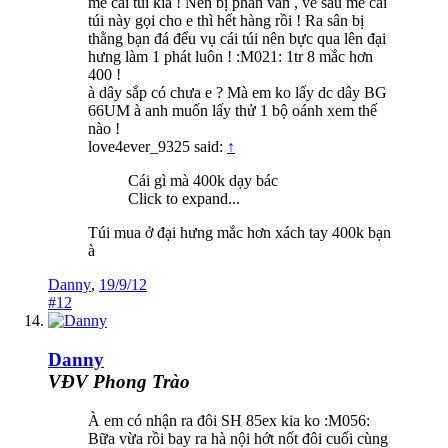
mê cái túi kia ! Nên bị phân vân , về sau mê cái
túi này gọi cho e thì hết hàng rồi ! Ra sân bị
thằng bạn đá đểu vụ cái túi nên bực qua lên đại
hưng làm 1 phát luôn ! :M021: 1tr 8 mắc hơn
400 !
à dây sắp có chưa e ? Mà em ko lấy dc dây BG
66UM à anh muốn lấy thử 1 bộ oánh xem thế
nào !
love4ever_9325 said:
↑
Cái gì mà 400k dạy bác
Click to expand...
Túi mua ở đại hưng mắc hơn xách tay 400k bạn
à
Danny
,
19/9/12
#12
Danny
VĐV Phong Trào
À em có nhận ra đôi SH 85ex kia ko :M056:
Bữa vừa rồi bay ra hà nội hớt nốt đôi cuối cùng