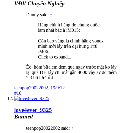
VĐV Chuyên Nghiệp
Danny said:
↑
Hàng chính hãng do chung quốc
làm nhái bác à :M015:
Còn bao vàng là chính hãng yonex
mình mới lấy trên đại hưng 1tr8
:M06:
Click to expand...
Èo, hôm bữa em đem qua ngay trước mặt ko lấy
lại qua DH lấy chi mất gần 400k vậy a? dc thêm
2,3 bộ lưới rồi
teenpop20022002
,
19/9/12
#10
love4ever_9325
Banned
teenpop20022002 said:
↑