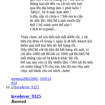
thằng bạn đá đểu vụ cái túi nên bực
qua lên đại hưng làm 1 phát luôn !
:M021: 1tr 8 mắc hơn 400 !
à dây sắp có chưa e ? Mà em ko lấy
dc dây BG 66UM à anh muốn lấy
thử 1 bộ oánh xem thế nào !
Click to expand...
Thấy chưa, trể xíu thôi mà mất 400k rồi, 2 túi
bữa em đem về trong 1 ngày là đi hết, khách hỏi
thêm quá trời but bên đó hết hàng rồi.
Dây 66UM với 66 bên đó hết hàng rồi anh, vì
chỉ tiêu 1000 sợi BG66 và 1000 sợi BG66UM
mỗi tháng của nó bị khách khác lấy rồi.
Để sau này em có lấy nhiều tầm >500 sợi thì kêu
nó order hãng YN cho em, khi đó em chia anh
chục sợi đánh cho nó oách...hehe
teenpop20022002
,
19/9/12
#14
love4ever_9325
Banned