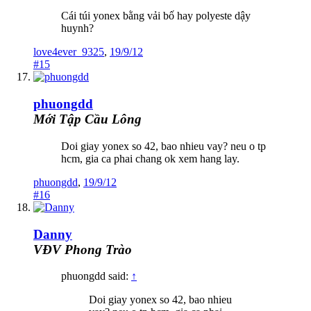
Cái túi yonex bằng vải bố hay polyeste dậy
huynh?
love4ever_9325
,
19/9/12
#15
phuongdd
Mới Tập Cầu Lông
Doi giay yonex so 42, bao nhieu vay? neu o tp
hcm, gia ca phai chang ok xem hang lay.
phuongdd
,
19/9/12
#16
Danny
VĐV Phong Trào
phuongdd said:
↑
Doi giay yonex so 42, bao nhieu