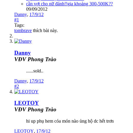
cần vợt cho nữ đánh!!gia khoảng 300-500K??
09/09/2012
Danny
,
17/9/12
#1
Tags:
tombrave
thích bài này.
Danny
VĐV Phong Trào
......sold..
Danny
,
17/9/12
#2
LEOTOY
VĐV Phong Trào
hi up phụ hem cóa món nào ủng hộ dc hết trơn
LEOTOY
,
17/9/12