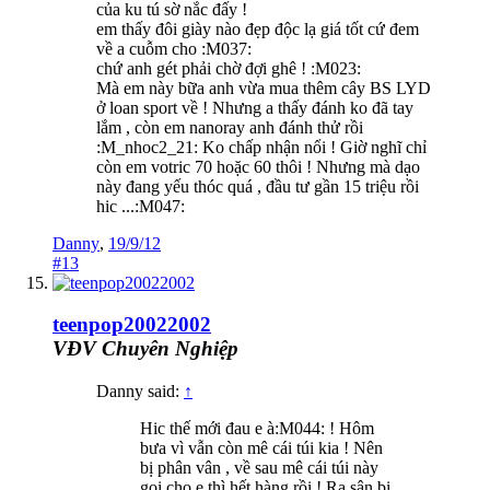
của ku tú sờ nắc đấy !
em thấy đôi giày nào đẹp độc lạ giá tốt cứ đem
về a cuỗm cho :M037:
chứ anh gét phải chờ đợi ghê ! :M023:
Mà em này bữa anh vừa mua thêm cây BS LYD
ở loan sport về ! Nhưng a thấy đánh ko đã tay
lắm , còn em nanoray anh đánh thử rồi
:M_nhoc2_21: Ko chấp nhận nổi ! Giờ nghĩ chỉ
còn em votric 70 hoặc 60 thôi ! Nhưng mà dạo
này đang yếu thóc quá , đầu tư gần 15 triệu rồi
hic ...:M047:
Danny
,
19/9/12
#13
teenpop20022002
VĐV Chuyên Nghiệp
Danny said:
↑
Hic thế mới đau e à:M044: ! Hôm
bưa vì vẫn còn mê cái túi kia ! Nên
bị phân vân , về sau mê cái túi này
gọi cho e thì hết hàng rồi ! Ra sân bị