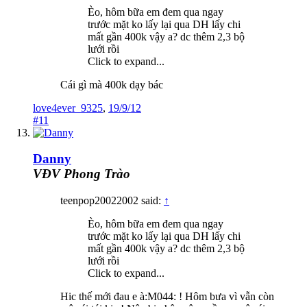
Èo, hôm bữa em đem qua ngay
trước mặt ko lấy lại qua DH lấy chi
mất gần 400k vậy a? dc thêm 2,3 bộ
lưới rồi
Click to expand...
Cái gì mà 400k dạy bác
love4ever_9325
,
19/9/12
#11
Danny
VĐV Phong Trào
teenpop20022002 said:
↑
Èo, hôm bữa em đem qua ngay
trước mặt ko lấy lại qua DH lấy chi
mất gần 400k vậy a? dc thêm 2,3 bộ
lưới rồi
Click to expand...
Hic thế mới đau e à:M044: ! Hôm bưa vì vẫn còn