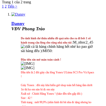
Trang 1 của 2 trang
1
2
Tiếp >
Danny
VĐV Phong Trào
Do tình hình dư thừa nhiều đồ quá nên cho ra đi bớt 1 số
:M_nhoc2_45
hành trang cầu lông cho rộng nhà nhẹ túi
tất cả là hàng chính hãng hết nhé ko pao giờ
sài hàng đểu ):M050:
Đầu tiên xin mở màn toàn cảnh !
Đầu tiên là 2 đôi giày cầu lông Yonex ULtima SC5 Pro Và Apacs
!
Giày Yonex : đôi này khá hiếm giờ shop toàn hết hàng tầm dưới
1tr thì ko em nào bì đc em này
Xuất xứ : Chính Hãng Yonex ! (fake đền tiền gấp đôi )
Size : 42 !
Tình trạng : mới 99,9% (nhìn hình thì bít nha đc tặng nhưng ko