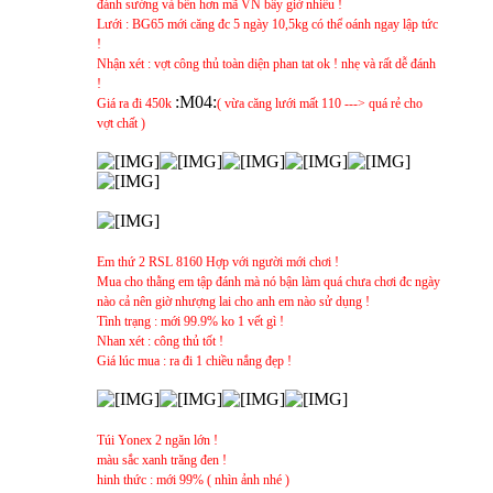
đánh sướng và bền hơn mã VN bây giờ nhiều !
Lưới : BG65 mới căng đc 5 ngày 10,5kg có thể oánh ngay lập tức
!
Nhận xét : vợt công thủ toàn diện phan tat ok ! nhẹ và rất dễ đánh
!
:M04:
Giá ra đi 450k
( vừa căng lưới mất 110 ---> quá rẻ cho
vợt chất )
Em thứ 2 RSL 8160 Hợp với người mới chơi !
Mua cho thằng em tập đánh mà nó bận làm quá chưa chơi đc ngày
nào cả nên giờ nhượng lai cho anh em nào sử dụng !
Tình trạng : mới 99.9% ko 1 vết gì !
Nhan xét : công thủ tốt !
Giá lúc mua : ra đi 1 chiều nắng đẹp !
Túi Yonex 2 ngăn lớn !
màu sắc xanh trăng đen !
hinh thức : mới 99% ( nhìn ảnh nhé )