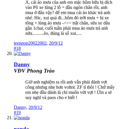
À, cái áo mưa của anh em mặc hôm bữa bị dích
vào Pô xe lủng 2 lỗ = đầu ngón chân rồi, anh
mua ở đâu vậy? để em mua cái áo khác trả anh
nhé. Hic, xui quá đi...hôm đó trời mưa + bị xe
tông + lủng áo mưa ->>> trật chân, sửa xe dâu
gần 1chai, cuối tuần phải mua áo mưa trả anh
nữa..........èo, đúng là số xui.....
teenpop20022002
,
20/9/12
#18
Danny
VĐV Phong Trào
Giờ anh nghiệm ra rồi anh vẫn phải đánh vợt
công nhưng nhẹ hơn voltric ZF tí thôi ! Chứ mấy
em nhẹ đầu đánh là chỉ muốn vứt vợt ! Ừm a sẽ
suy nghĩ và paos cho e biết !
Danny
,
20/9/12
#19
nonda