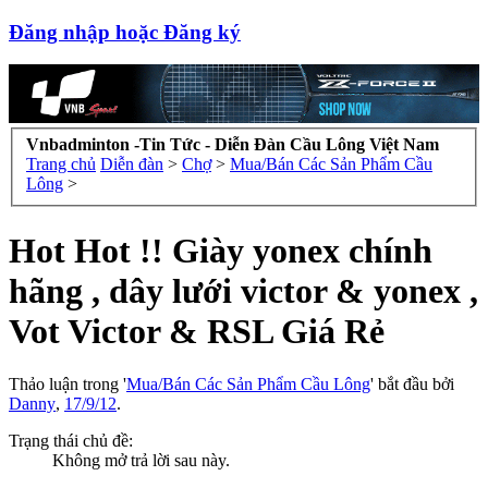
Đăng nhập hoặc Đăng ký
Vnbadminton -Tin Tức - Diễn Đàn Cầu Lông Việt Nam
Trang chủ
Diễn đàn
>
Chợ
>
Mua/Bán Các Sản Phẩm Cầu
Lông
>
Hot Hot !! Giày yonex chính
hãng , dây lưới victor & yonex ,
Vot Victor & RSL Giá Rẻ
Thảo luận trong '
Mua/Bán Các Sản Phẩm Cầu Lông
' bắt đầu bởi
Danny
,
17/9/12
.
Trạng thái chủ đề:
Không mở trả lời sau này.