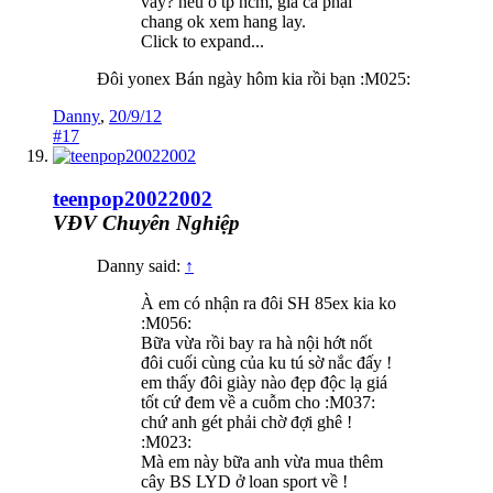
vay? neu o tp hcm, gia ca phai
chang ok xem hang lay.
Click to expand...
Đôi yonex Bán ngày hôm kia rồi bạn :M025:
Danny
,
20/9/12
#17
teenpop20022002
VĐV Chuyên Nghiệp
Danny said:
↑
À em có nhận ra đôi SH 85ex kia ko
:M056:
Bữa vừa rồi bay ra hà nội hớt nốt
đôi cuối cùng của ku tú sờ nắc đấy !
em thấy đôi giày nào đẹp độc lạ giá
tốt cứ đem về a cuỗm cho :M037:
chứ anh gét phải chờ đợi ghê !
:M023:
Mà em này bữa anh vừa mua thêm
cây BS LYD ở loan sport về !