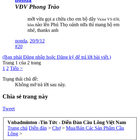
VĐV Phong Trào
mới vừa gọi a chừa cho em bộ dây
Victor VS-650,
nào lên Phú Thọ oánh nữa thì mang hộ em
hôm
nhé, thanks anh
nonda
,
20/9/12
#20
(Bạn phải Đăng nhập hoặc Đăng ký để trả lời bài viết.)
Trang 1 của 2 trang
1
2
Tiếp >
Trạng thái chủ đề:
Không mở trả lời sau này.
Chia sẻ trang này
Tweet
Vnbadminton -Tin Tức - Diễn Đàn Cầu Lông Việt Nam
Trang chủ
Diễn đàn
>
Chợ
>
Mua/Bán Các Sản Phẩm Cầu
Lông
>