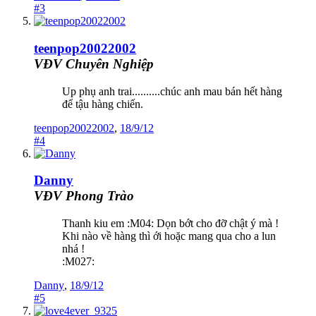
#3
teenpop20022002
VĐV Chuyên Nghiệp
Up phụ anh trai..........chúc anh mau bán hết hàng
để tậu hàng chiến.
teenpop20022002
,
18/9/12
#4
Danny
VĐV Phong Trào
Thanh kiu em :M04: Dọn bớt cho đỡ chật ý mà !
Khi nào về hàng thì ới hoặc mang qua cho a lun
nhá !
:M027:
Danny
,
18/9/12
#5