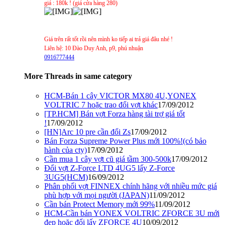
giá : 180k ! (giá cửa hàng 280)
Giá trên rất tốt rồi nên mình ko tiếp ai trả giá đâu nhé !
Liên hệ: 10 Đào Duy Anh, p9, phú nhuận
0916777444
More Threads in same category
HCM-Bán 1 cây VICTOR MX80 4U,YONEX
VOLTRIC 7 hoặc trao đổi vợt khác
17/09/2012
[TP.HCM] Bán vợt Forza hàng tài trợ giá tốt
!
17/09/2012
[HN]Arc 10 pre cần đổi Zs
17/09/2012
Bán Forza Supreme Power Plus mới 100%!(có bảo
hành của cty)
17/09/2012
Cần mua 1 cây vợt cũ giá tầm 300-500k
17/09/2012
Đổi vợt Z-Force LTD 4UG5 lấy Z-Force
3UG5(HCM)
16/09/2012
Phân phối vợt FINNEX chính hãng với nhiều mức giá
phù hợp với mọi người (JAPAN)
11/09/2012
Cần bán Protect Memory mới 99%
11/09/2012
HCM-Cần bán YONEX VOLTRIC ZFORCE 3U mới
đẹp hoặc đổi lấy ZFORCE 4U
10/09/2012