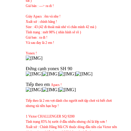
sài )
Giá bán : ---> ra di !
Giày Apacs : êm và nhẹ !
Xuất xứ : chính hãng !
Size : 43 (42 đi thoải mái nhé vì chân mình 42 mà )
Tình trạng : mới 98% ( nhìn hình sẽ rõ )
Giá ban : ra đi !
Và sau đay là 2 em !
Yonex !
Đứng cạnh yonex SH 90
Tiếp theo em
Apacs !
Tiếp theo là 2 em vợt dành cho người mới tập chơi và biết chơi
nhưng túi tiền hạn hẹp !
1 Victor CHALLENGER SQ 9200
Tình trạng 85% bị xước ở đầu nhiều nhưng chỉ là lớp sơn !
Xuất xứ : Chính Hãng Mã CN thuộc dòng đầu tiên của Victor nên