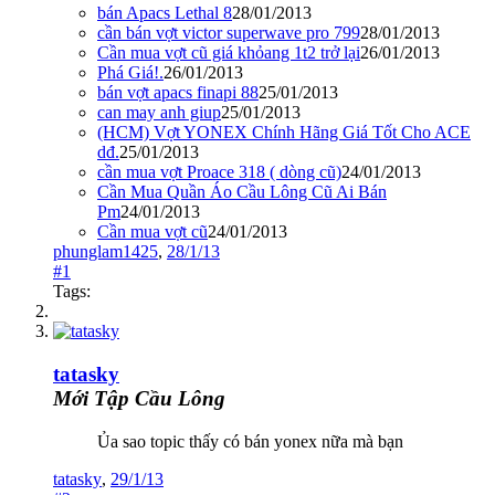
bán Apacs Lethal 8
28/01/2013
cần bán vợt victor superwave pro 799
28/01/2013
Cần mua vợt cũ giá khỏang 1t2 trở lại
26/01/2013
Phá Giá!.
26/01/2013
bán vợt apacs finapi 88
25/01/2013
can may anh giup
25/01/2013
(HCM) Vợt YONEX Chính Hãng Giá Tốt Cho ACE
dđ.
25/01/2013
cần mua vợt Proace 318 ( dòng cũ)
24/01/2013
Cần Mua Quần Áo Cầu Lông Cũ Ai Bán
Pm
24/01/2013
Cần mua vợt cũ
24/01/2013
phunglam1425
,
28/1/13
#1
Tags:
tatasky
Mới Tập Cầu Lông
Ủa sao topic thấy có bán yonex nữa mà bạn
tatasky
,
29/1/13