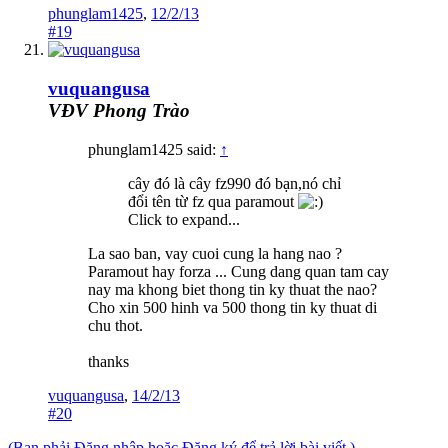
phunglam1425
,
12/2/13
#19
vuquangusa
VĐV Phong Trào
phunglam1425 said:
↑
cây đó là cây fz990 đó bạn,nó chỉ
đổi tên từ fz qua paramout
Click to expand...
La sao ban, vay cuoi cung la hang nao ?
Paramout hay forza ... Cung dang quan tam cay
nay ma khong biet thong tin ky thuat the nao?
Cho xin 500 hinh va 500 thong tin ky thuat di
chu thot.
thanks
vuquangusa
,
14/2/13
#20
(Bạn phải Đăng nhập hoặc Đăng ký để trả lời bài viết.)