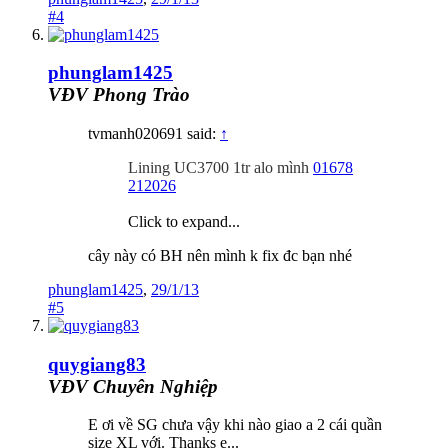
#4
phunglam1425
VĐV Phong Trào
tvmanh020691 said:
↑
Lining UC3700 1tr alo mình
01678
212026
Click to expand...
cây này có BH nên mình k fix đc bạn nhé
phunglam1425
,
29/1/13
#5
quygiang83
VĐV Chuyên Nghiệp
E ơi về SG chưa vậy khi nào giao a 2 cái quần
size XL với. Thanks e...