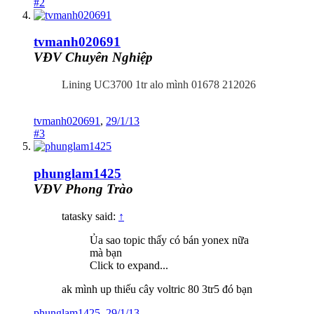
#2
tvmanh020691
VĐV Chuyên Nghiệp
Lining UC3700 1tr alo mình 01678 212026
tvmanh020691
,
29/1/13
#3
phunglam1425
VĐV Phong Trào
tatasky said:
↑
Ủa sao topic thấy có bán yonex nữa
mà bạn
Click to expand...
ak mình up thiếu cây voltric 80 3tr5 đó bạn
phunglam1425
,
29/1/13