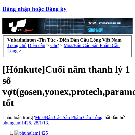
Đăng nhập hoặc Đăng ký
Vnbadminton -Tin Tức - Diễn Đàn Cầu Lông Việt Nam
Trang chủ
Diễn đàn
>
Chợ
>
Mua/Bán Các Sản Phẩm Cầu
Lông
>
[Hỏnkute]Cuối năm thanh lý 1
số
vợt(gosen,yonex,protech,paramo
tốt
Thảo luận trong '
Mua/Bán Các Sản Phẩm Cầu Lông
' bắt đầu bởi
phunglam1425
,
28/1/13
.