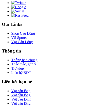
Our Links
Shop Cầu Lông
VS Sports
Vợt Cầu Lông
Thông tin
Thông báo chung
Thắc mắc, góp ý
Trợ giúp
Liên hệ BQT
Liên kết bạn bè
Vợt cầu lông
Vợt cầu lông
Vợt cầu lông
Vợt cầu lông