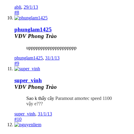
abli
,
29/1/13
#8
phunglam1425
VĐV Phong Trào
upppppppppppppppppppp
phunglam1425
,
31/1/13
#9
super_vinh
VĐV Phong Trào
Sao k thấy cây
Paramout amortec speed 1100
vậy e???
super_vinh
,
31/1/13
#10