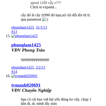
speed 1100 vậy e???
Click to expand...
cây đó là cây fz990 đó bạn,nó chỉ đổi tên từ fz
qua paramout
phunglam1425
,
31/1/13
#13
phunglam1425
VĐV Phong Trào
upppppppppppppp
phunglam1425
,
2/2/13
#14
tvmanh020691
VĐV Chuyên Nghiệp
bạn có cái bao vợt hải yến đúng ko vậy, chụp 1
tấm đi, dc mình lấy zùm