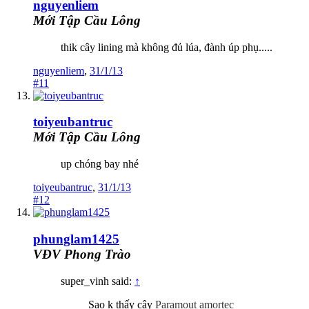
nguyenliem
Mới Tập Cầu Lông
thik cây lining mà không đủ lúa, đành úp phụ.....
nguyenliem
,
31/1/13
#11
toiyeubantruc
Mới Tập Cầu Lông
up chóng bay nhé
toiyeubantruc
,
31/1/13
#12
phunglam1425
VĐV Phong Trào
super_vinh said:
↑
Sao k thấy cây
Paramout amortec