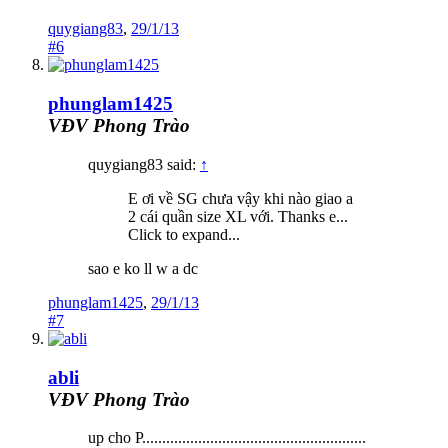
quygiang83
,
29/1/13
#6
phunglam1425
VĐV Phong Trào
quygiang83 said:
↑
E ơi về SG chưa vậy khi nào giao a
2 cái quần size XL với. Thanks e...
Click to expand...
sao e ko ll w a dc
phunglam1425
,
29/1/13
#7
abli
VĐV Phong Trào
up cho P........................................................