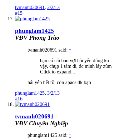
tvmanh020691
,
2/2/13
#15
phunglam1425
VĐV Phong Trào
tvmanh020691 said:
↑
bạn có cái bao vợt hải yến đúng ko
vậy, chụp 1 tấm đi, dc mình lấy zùm
Click to expand...
hải yến hết rồi còn apacs dk bạn
phunglam1425
,
3/2/13
#16
tvmanh020691
VĐV Chuyên Nghiệp
phunglam1425 said:
↑