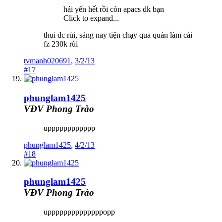
hải yến hết rồi còn apacs dk bạn
Click to expand...
thui dc rùi, sáng nay tiện chạy qua quán làm cái
fz 230k rùi
tvmanh020691
,
3/2/13
#17
phunglam1425
VĐV Phong Trào
upppppppppppp
phunglam1425
,
4/2/13
#18
phunglam1425
VĐV Phong Trào
uppppppppppppppopp