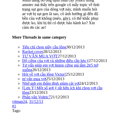
Mình đang bỏ ống định mua cây yonex dòng
amotec mà thấy trên google có mấy topic về tình
trạng sụt gen của dòng vợt này, mình muốn hỏi
ae vợt bị sụt gen là sao, có ảnh hưởng gì đến độ
bền của vợt không (méo, gãy), có thể khắc phục
được ko, khi bị thì có được bảo hành ko? Xin
cảm ơn các ae!
More Threads in same category
Tiêu chí chọn giầy cầu lông
30/12/2013
Racket cover
28/12/2013
TƯ VẤN MUA VỢT
27/12/2013
Độ cứng của vợt và những điều cần lưu ý
27/12/2013
Tư vấn giúp em vợt lining cứng giá tầm 2tr5 trở
xuống
26/12/2013
Hỏi về vợt cầu lông Victor!
25/12/2013
tư vấn mua vợt
25/12/2013
Nhờ anh em thẩm định giùm cái vợt
24/12/2013
[Lưu Ý] Một số gợi ý rất hữu ích khi chọn vợt cầu
lông
23/12/2013
Phân vân Voltric7
21/12/2013
vitmap24
,
31/12/13
#1
Tags: