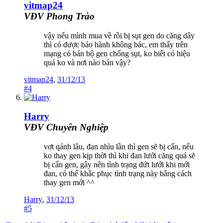
vitmap24
VĐV Phong Trào
vậy nếu mình mua về rồi bị sụt gen do căng dây
thì có được bảo hành không bác, em thấy trên
mạng có bán bộ gen chống sụt, ko biết có hiệu
quả ko và nơi nào bán vậy?
vitmap24
,
31/12/13
#4
Harry
VĐV Chuyên Nghiệp
vơt qánh lâu, đan nhìu lần thì gen sẽ bị cấn, nếu
ko thay gen kịp thời thì khi đan lưới căng quá sẽ
bị cấn gen, gây nên tình trạng đứt lưới khi mới
đan, có thể khắc phục tình trạng này bằng cách
thay gen mới ^^
Harry
,
31/12/13
#5