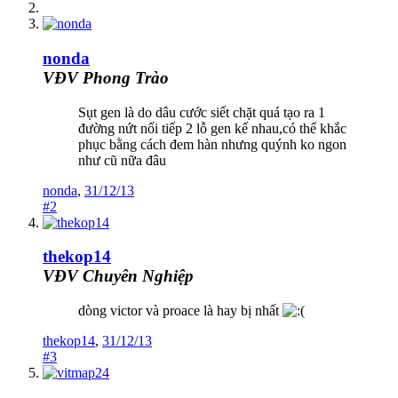
nonda
VĐV Phong Trào
Sụt gen là do dâu cước siết chặt quá tạo ra 1
đường nứt nối tiếp 2 lỗ gen kế nhau,có thể khắc
phục bằng cách đem hàn nhưng quýnh ko ngon
như cũ nữa đâu
nonda
,
31/12/13
#2
thekop14
VĐV Chuyên Nghiệp
dòng victor và proace là hay bị nhất
thekop14
,
31/12/13
#3