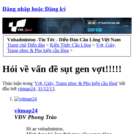
Đăng nhập hoặc Đăng ký
Vnbadminton -Tin Tức - Diễn Đàn Cầu Lông Việt Nam
Trang chủ
Diễn đàn
>
Kiến Thức Cầu Lông
>
Vợt, Giày,
Trang phục & Phụ kiện cầu lông
>
Hỏi về vấn đề sụt gen vợt!!!!!
Thảo luận trong '
Vợt, Giày, Trang phục & Phụ kiện cầu lông
' bắt
đầu bởi
vitmap24
,
31/12/13
.
vitmap24
VĐV Phong Trào
Hi ae vnbadminton,