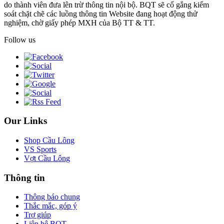
do thành viên đưa lên trừ thông tin nội bộ. BQT sẽ cố gắng kiểm
soát chặt chẽ các luồng thông tin Website đang hoạt động thử
nghiệm, chờ giấy phép MXH của Bộ TT & TT.
Follow us
Our Links
Shop Cầu Lông
VS Sports
Vợt Cầu Lông
Thông tin
Thông báo chung
Thắc mắc, góp ý
Trợ giúp
Liên hệ BQT