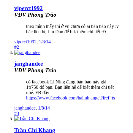
viperct1992
VĐV Phong Trào
theo mình thấy thì ở vn chưa có ai bán báo này :v
bác liên hệ Lin Dan để bik thêm chi tiết :Đ
viperct1992
,
1/8/14
#2
janghandee
VĐV Phong Trào
có facebook Li Ning đang bán bao này giá
1tr750 đó bạn. Bạn liên hệ để biết thêm chi tiết
nhé. FB đây
https://www.facebook.com/halinh.angel?fref=ts
janghandee
,
1/8/14
#3
Trần Chí Khang