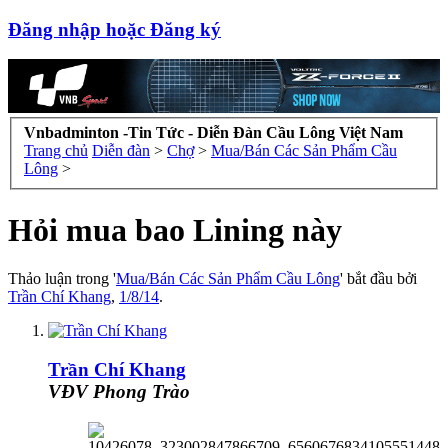
Đăng nhập hoặc Đăng ký
Vnbadminton -Tin Tức - Diễn Đàn Cầu Lông Việt Nam
Trang chủ
Diễn đàn
>
Chợ
>
Mua/Bán Các Sản Phẩm Cầu
Lông
>
Hỏi mua bao Lining này
Thảo luận trong '
Mua/Bán Các Sản Phẩm Cầu Lông
' bắt đầu bởi
Trần Chí Khang
,
1/8/14
.
Trần Chí Khang
VĐV Phong Trào