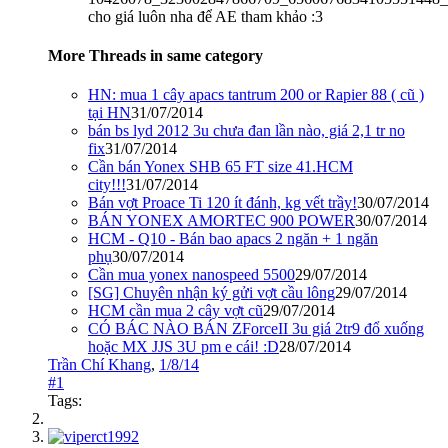
cho giá luôn nha để AE tham khảo :3
More Threads in same category
HN: mua 1 cây apacs tantrum 200 or Rapier 88 ( cũ )
tại HN
31/07/2014
bán bs lyd 2012 3u chưa đan lần nào, giá 2,1 tr no
fix
31/07/2014
Cần bán Yonex SHB 65 FT size 41.HCM
city!!!
31/07/2014
Bán vợt Proace Ti 120 ít đánh, kg vết trầy!
30/07/2014
BÁN YONEX AMORTEC 900 POWER
30/07/2014
HCM - Q10 - Bán bao apacs 2 ngăn + 1 ngăn
phụ
30/07/2014
Cần mua yonex nanospeed 5500
29/07/2014
[SG] Chuyên nhận ký gửi vợt cầu lông
29/07/2014
HCM cần mua 2 cây vợt cũ
29/07/2014
CÓ BÁC NÀO BÁN ZForceII 3u giá 2tr9 đổ xuống
hoặc MX JJS 3U pm e cái! :D
28/07/2014
Trần Chí Khang
,
1/8/14
#1
Tags: