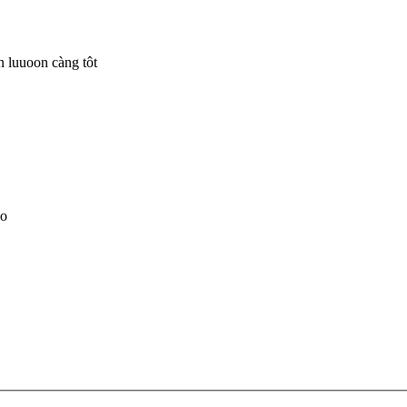
n luuoon càng tôt
ko