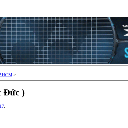
TP.HCM
>
 Đức )
/17
.