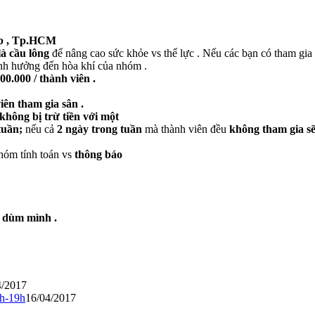
ấp , Tp.HCM
là cầu lông
để nâng cao sức khỏe vs thể lực . Nếu các bạn có tham gia 
nh hưởng đến hòa khí của nhóm .
00.000 / thành viên .
iên tham gia sân .
 không bị trừ tiền với một
tuần;
nếu cả
2 ngày trong tuần
mà thành viên đều
không tham gia sẽ
hóm tính toán vs
thông báo
k dùm mình .
4/2017
7h-19h
16/04/2017