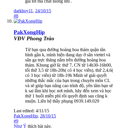
giá tốt mà chat luong nhĩ .
darkboy11
,
24/10/15
#8
PakXongHip
VĐV Phong Trào
Từ bạn qua đường hoàng hoa thám quận tân
bình gần k, mình hiện đang dạy ở sân viettel và
sân ga trực thăng nằm trên đường hoàng hoa
thám. Khung giờ là: thứ 7, CN từ 14h30-16h00,
tối thứ 3,5 từ 18h-20h( có 4 học viên), thứ 2,4,6(
có 3 học viên) từ 18h-19h Mình sẽ giải quyết
những thắc mắc của bạn trong chuyên môn CL
và sẽ giúp bạn nâng cao trình độ, yên tâm bạn sẽ
k sai lầm khi học nơi mình, hãy đến xem và học
thử 1 buổi miễn phí rồi quyết định sau cũng k
muộn. Liên hệ thầy phụng 0939.149.029
Last edited:
4/11/15
PakXongHip
,
28/10/15
#9
Như Ý
thích bài này.