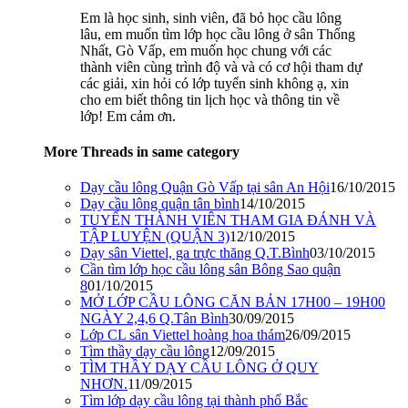
Em là học sinh, sinh viên, đã bỏ học cầu lông
lâu, em muốn tìm lớp học cầu lông ở sân Thống
Nhất, Gò Vấp, em muốn học chung với các
thành viên cùng trình độ và và có cơ hội tham dự
các giải, xin hỏi có lớp tuyển sinh không ạ, xin
cho em biết thông tin lịch học và thông tin về
lớp! Em cảm ơn.
More Threads in same category
Dạy cầu lông Quận Gò Vấp tại sân An Hội
16/10/2015
Dạy cầu lông quận tân bình
14/10/2015
TUYỂN THÀNH VIÊN THAM GIA ĐÁNH VÀ
TẬP LUYỆN (QUẬN 3)
12/10/2015
Dạy sân Viettel, ga trực thăng Q.T.Bình
03/10/2015
Cần tìm lớp học cầu lông sân Bông Sao quận
8
01/10/2015
MỞ LỚP CẦU LÔNG CĂN BẢN 17H00 – 19H00
NGÀY 2,4,6 Q.Tân Bình
30/09/2015
Lớp CL sân Viettel hoàng hoa thám
26/09/2015
Tìm thầy dạy cầu lông
12/09/2015
TÌM THẦY DẠY CẦU LÔNG Ở QUY
NHƠN.
11/09/2015
Tìm lớp dạy cầu lông tại thành phố Bắc