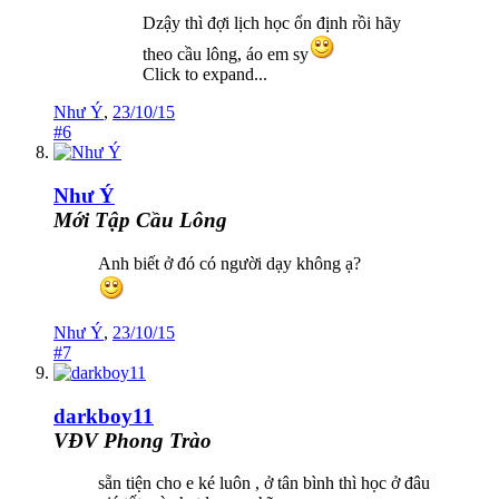
Dzậy thì đợi lịch học ổn định rồi hãy
theo cầu lông, áo em sy
Click to expand...
Như Ý
,
23/10/15
#6
Như Ý
Mới Tập Cầu Lông
Anh biết ở đó có người dạy không ạ?
Như Ý
,
23/10/15
#7
darkboy11
VĐV Phong Trào
sẵn tiện cho e ké luôn , ở tân bình thì học ở đâu