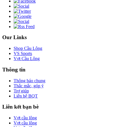
Our Links
Shop Cầu Lông
VS Sports
Vợt Cầu Lông
Thông tin
Thông báo chung
Thắc mắc, góp ý
Trợ giúp
Liên hệ BQT
Liên kết bạn bè
Vợt cầu lông
Vợt cầu lông