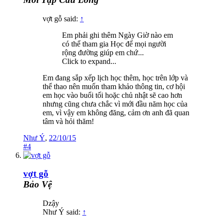
vợt gỗ said:
↑
Em phải ghi thêm Ngày Giờ nào em
có thể tham gia Học để mọi người
rộng đường giúp em chứ...
Click to expand...
Em đang sắp xếp lịch học thêm, học trên lớp và
thể thao nên muốn tham khảo thông tin, cơ hội
em học vào buổi tối hoặc chủ nhật sẽ cao hơn
nhưng cũng chưa chắc vì mới đầu năm học của
em, vì vậy em không đăng, cảm ơn anh đã quan
tâm và hỏi thăm!
Như Ý
,
22/10/15
#4
vợt gỗ
Bảo Vệ
Dzậy
Như Ý said:
↑