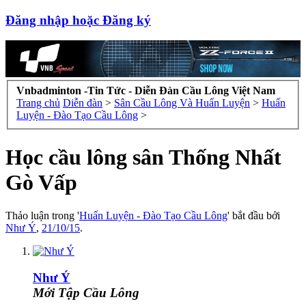
Đăng nhập hoặc Đăng ký
Vnbadminton -Tin Tức - Diễn Đàn Cầu Lông Việt Nam
Trang chủ
Diễn đàn
>
Sân Cầu Lông Và Huấn Luyện
>
Huấn
Luyện - Đào Tạo Cầu Lông
>
Học cầu lông sân Thống Nhất
Gò Vấp
Thảo luận trong '
Huấn Luyện - Đào Tạo Cầu Lông
' bắt đầu bởi
Như Ý
,
21/10/15
.
Như Ý
Mới Tập Cầu Lông