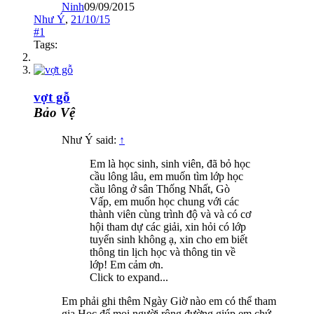
Ninh
09/09/2015
Như Ý
,
21/10/15
#1
Tags:
vợt gỗ
Bảo Vệ
Như Ý said:
↑
Em là học sinh, sinh viên, đã bỏ học
cầu lông lâu, em muốn tìm lớp học
cầu lông ở sân Thống Nhất, Gò
Vấp, em muốn học chung với các
thành viên cùng trình độ và và có cơ
hội tham dự các giải, xin hỏi có lớp
tuyển sinh không ạ, xin cho em biết
thông tin lịch học và thông tin về
lớp! Em cảm ơn.
Click to expand...
Em phải ghi thêm Ngày Giờ nào em có thể tham
gia Học để mọi người rộng đường giúp em chứ...