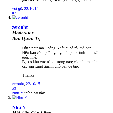
vợt gỗ
,
22/10/15
#2
zeronht
Moderator
Ban Quản Trị
Hình như sân Thống Nhất bị bỏ rồi mà bạn
Nếu bạn có dịp đi ngang thì update tình hình sân
giúp nhé.
Bạn ở khu vực nào, đường nào; có thể tìm thêm
các sân xung quanh chỗ bạn để tập.
Thanks
zeronht
,
22/10/15
#3
Như Ý
thích bài này.
Như Ý
Mới Tập Cầu Lông