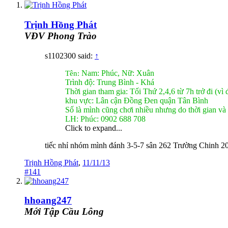
Trịnh Hồng Phát
VĐV Phong Trào
s1102300 said:
↑
Nam: Phúc, Nữ: Xuân
Tên:
Trình độ: Trung Bình - Khá
Thời gian tham gia: Tối Thứ 2,4,6 từ 7h trở đi (vì đ
khu vực: Lân cận Đồng Đen quận Tân Bình
Số là mình cũng chơi nhiều nhưng do thời gian v
LH: Phúc: 0902 688 708
Click to expand...
tiếc nhỉ nhóm mình đánh 3-5-7 sân 262 Trường Chinh 2
Trịnh Hồng Phát
,
11/11/13
#141
hhoang247
Mới Tập Cầu Lông