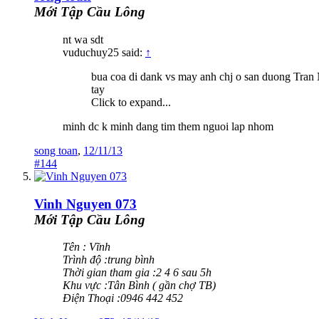
Mới Tập Cầu Lông
nt wa sdt
vuduchuy25 said:
↑
bua coa di dank vs may anh chj o san duong Tran
tay
Click to expand...
minh dc k minh dang tim them nguoi lap nhom
song toan
,
12/11/13
#144
Vinh Nguyen 073
Mới Tập Cầu Lông
Tên : Vĩnh
Trình độ :trung bình
Thời gian tham gia :2 4 6 sau 5h
Khu vực :Tân Bình ( gần chợ TB)
Điện Thoại :0946 442 452