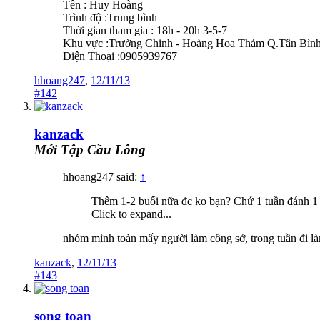
Tên : Huy Hoàng
Trình độ :Trung bình
Thời gian tham gia : 18h - 20h 3-5-7
Khu vực :Trường Chinh - Hoàng Hoa Thám Q.Tân Bìn
Điện Thoại :0905939767
hhoang247
,
12/11/13
#142
kanzack
Mới Tập Cầu Lông
hhoang247 said:
↑
Thêm 1-2 buổi nữa đc ko bạn? Chứ 1 tuần đánh 1 b
Click to expand...
nhóm mình toàn mấy người làm công sở, trong tuần đi làm 
kanzack
,
12/11/13
#143
song toan