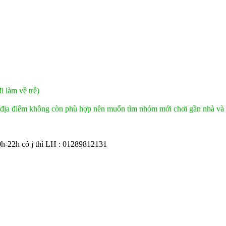
i làm về trễ)
à địa điểm không còn phù hợp nên muốn tìm nhóm mới chơi gần nhà và 
0h-22h có j thì LH : 01289812131