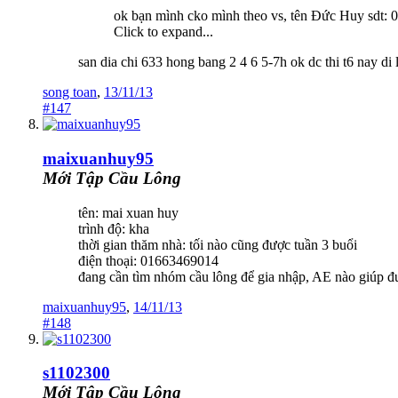
ok bạn mình cko mình theo vs, tên Đức Huy sdt:
Click to expand...
san dia chi 633 hong bang 2 4 6 5-7h ok dc thi t6 nay di
song toan
,
13/11/13
#147
maixuanhuy95
Mới Tập Cầu Lông
tên: mai xuan huy
trình độ: kha
thời gian thăm nhà: tối nào cũng được tuần 3 buổi
điện thoại: 01663469014
đang cần tìm nhóm cầu lông để gia nhập, AE nào giúp đượ
maixuanhuy95
,
14/11/13
#148
s1102300
Mới Tập Cầu Lông