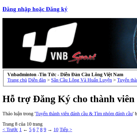
Đăng nhập hoặc Đăng ký
Vnbadminton -Tin Tức - Diễn Đàn Cầu Lông Việt Nam
Trang chủ
Diễn đàn
>
Sân Cầu Lông Và Huấn Luyện
>
Tuyển thà
Hỗ trợ Đăng Ký cho thành viê
Thảo luận trong '
Tuyển thành viên đánh cầu & Tìm nhóm đánh cầu
' 
Trang 8 của 10 trang
< Trước
1
←
5
6
7
8
9
→
10
Tiếp >