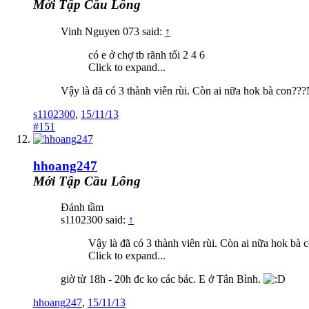
Mới Tập Cầu Lông
Vinh Nguyen 073 said:
↑
có e ở chợ tb rãnh tối 2 4 6
Click to expand...
Vậy là đã có 3 thành viên rùi. Còn ai nữa hok bà con??
s1102300
,
15/11/13
#151
hhoang247
Mới Tập Cầu Lông
Đánh tầm
s1102300 said:
↑
Vậy là đã có 3 thành viên rùi. Còn ai nữa hok bà
Click to expand...
giờ từ 18h - 20h đc ko các bác. E ở Tân Bình.
hhoang247
,
15/11/13