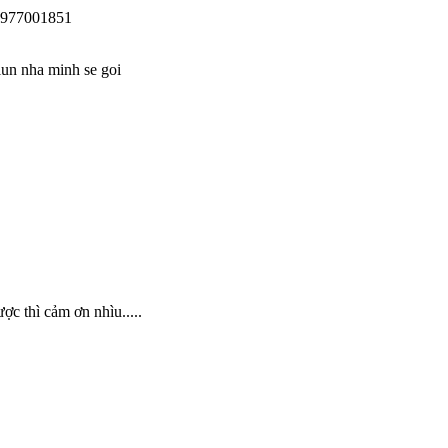
 0977001851
 lun nha minh se goi
c thì cảm ơn nhìu.....