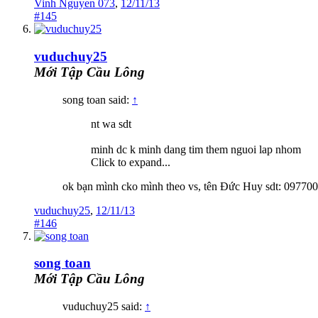
Vinh Nguyen 073
,
12/11/13
#145
vuduchuy25
Mới Tập Cầu Lông
song toan said:
↑
nt wa sdt
minh dc k minh dang tim them nguoi lap nhom
Click to expand...
ok bạn mình cko mình theo vs, tên Đức Huy sdt: 09770
vuduchuy25
,
12/11/13
#146
song toan
Mới Tập Cầu Lông
vuduchuy25 said:
↑