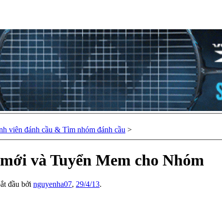
nh viên đánh cầu & Tìm nhóm đánh cầu
>
n mới và Tuyển Mem cho Nhóm
bắt đầu bởi
nguyenha07
,
29/4/13
.