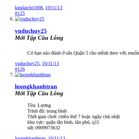
kindaichi1008
,
10/11/13
#125
vuduchuy25
Mới Tập Cầu Lông
Có bạn nào đánh ở sân Quận 5 cho mềnh theo với, muốn
vuduchuy25
,
10/11/13
#126
luongkhanhtran
Mới Tập Cầu Lông
Tên: Lương
Trình độ: trung bình
Thời gian chơi: chiều thứ 7 hoặc ngày chủ nhật
khu vực: quận tân bình, tân phú, q11
sđt: 0909973632
luongkhanhtran
,
10/11/13