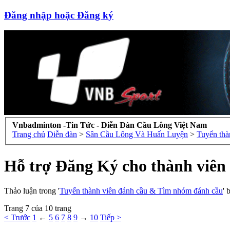
Đăng nhập hoặc Đăng ký
Vnbadminton -Tin Tức - Diễn Đàn Cầu Lông Việt Nam
Trang chủ
Diễn đàn
>
Sân Cầu Lông Và Huấn Luyện
>
Tuyển thà
Hỗ trợ Đăng Ký cho thành viê
Thảo luận trong '
Tuyển thành viên đánh cầu & Tìm nhóm đánh cầu
' 
Trang 7 của 10 trang
< Trước
1
←
5
6
7
8
9
→
10
Tiếp >