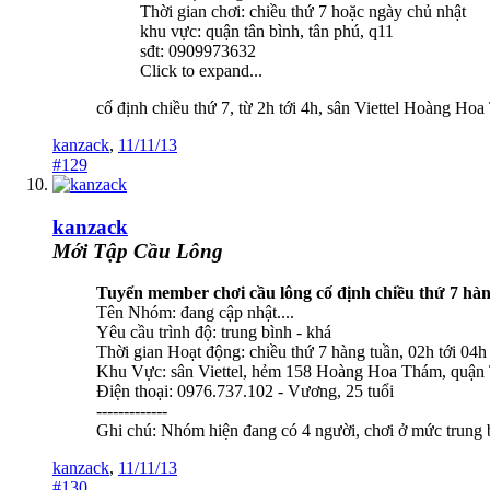
Thời gian chơi: chiều thứ 7 hoặc ngày chủ nhật
khu vực: quận tân bình, tân phú, q11
sđt: 0909973632
Click to expand...
cố định chiều thứ 7, từ 2h tới 4h, sân Viettel Hoàng Ho
kanzack
,
11/11/13
#129
kanzack
Mới Tập Cầu Lông
Tuyển member chơi cầu lông cố định chiều thứ 7 hàng
Tên Nhóm: đang cập nhật....
Yêu cầu trình độ: trung bình - khá
Thời gian Hoạt động: chiều thứ 7 hàng tuần, 02h tới 04h
Khu Vực: sân Viettel, hẻm 158 Hoàng Hoa Thám, quậ
Điện thoại: 0976.737.102 - Vương, 25 tuổi
-------------
Ghi chú: Nhóm hiện đang có 4 người, chơi ở mức trung bìn
kanzack
,
11/11/13
#130