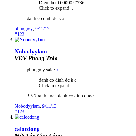
Dien thoai 0909027786
Click to expand...
danh co dinh dc k a
phungmy
,
9/11/13
#122
Nobodyylam
VĐV Phong Trào
phungmy said:
↑
danh co dinh dc k a
Click to expand...
3 5 7 ranh , nen danh co dinh duoc
Nobodyylam
,
9/11/13
#123
calocdong
Mới Tập Cầu Lông