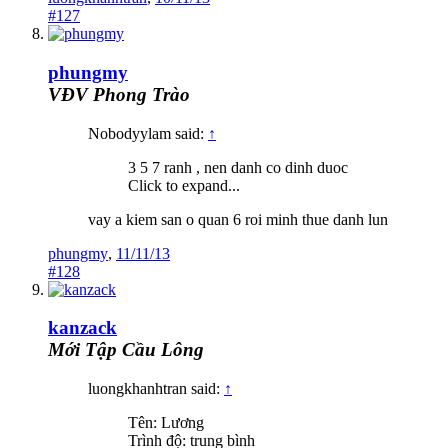
#127
phungmy
VĐV Phong Trào
Nobodyylam said:
↑
3 5 7 ranh , nen danh co dinh duoc
Click to expand...
vay a kiem san o quan 6 roi minh thue danh lun
phungmy
,
11/11/13
#128
kanzack
Mới Tập Cầu Lông
luongkhanhtran said:
↑
Tên: Lương
Trình độ: trung bình