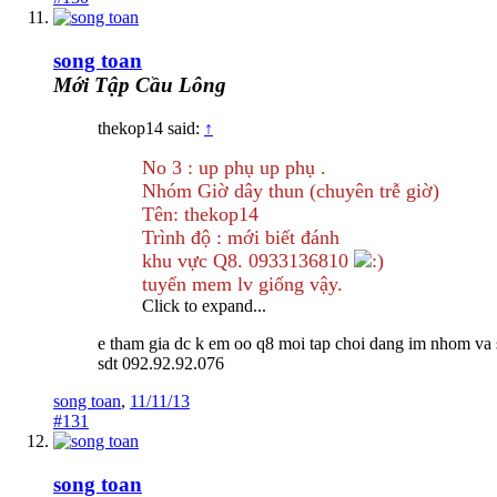
song toan
Mới Tập Cầu Lông
thekop14 said:
↑
No 3 : up phụ up phụ .
Nhóm Giờ dây thun (chuyên trễ giờ)
Tên: thekop14
Trình độ : mới biết đánh
khu vực Q8. 0933136810
tuyển mem lv giống vậy.
Click to expand...
e tham gia dc k em oo q8 moi tap choi dang im nhom va 
sdt 092.92.92.076
song toan
,
11/11/13
#131
song toan