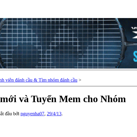
nh viên đánh cầu & Tìm nhóm đánh cầu
>
n mới và Tuyển Mem cho Nhóm
bắt đầu bởi
nguyenha07
,
29/4/13
.