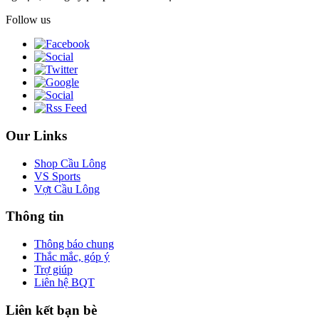
Follow us
Our Links
Shop Cầu Lông
VS Sports
Vợt Cầu Lông
Thông tin
Thông báo chung
Thắc mắc, góp ý
Trợ giúp
Liên hệ BQT
Liên kết bạn bè