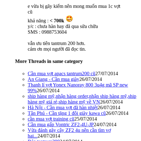
e vừa bị gãy kiếm nên mong muốn mua 1c vợt
cũ
khả năng :
< 700k
y/c : chưa hàn hay đã qua sửa chữa
SMS : 0988753604
vẫn ưu tiên tantrum 200 hơn.
cám ơn mọi người đã đọc tin.
More Threads in same category
Cần mua vợt apacs tantrum200 cũ
27/07/2014
An Giang - Cần mua giày
26/07/2014
Thanh lí vợt Yonex Nanoray 800 3u4g mã SP new
99%
26/07/2014
ship hàng mỹ,nhận hàng order,nhận ship hàng mỹ,ship
hàng mỹ giá rẻ,ship hàng mỹ về VN
26/07/2014
Hà Nội - Cần mua vợt đã hàn nhiệt
26/07/2014
Tân Phú - Cần tặng 1 đôi giày kawa cũ
26/07/2014
cần mua vợt training cũ
25/07/2014
Cần mua gấp Vontric ZF2-4U-JP
24/07/2014
Vừa đánh gãy cây ZF2 4u nên cần tìm vợ
hai...
24/07/2014