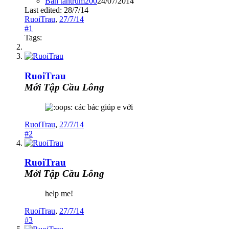
Bán tantrum200
24/07/2014
Last edited:
28/7/14
RuoiTrau
,
27/7/14
#1
Tags:
RuoiTrau
Mới Tập Cầu Lông
các bác giúp e với
RuoiTrau
,
27/7/14
#2
RuoiTrau
Mới Tập Cầu Lông
help me!
RuoiTrau
,
27/7/14
#3