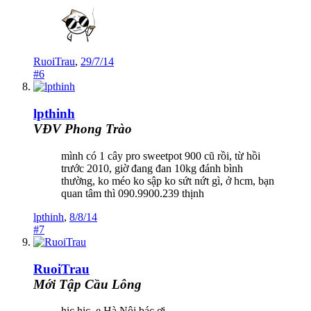
RuoiTrau
,
29/7/14
#6
lpthinh
VĐV Phong Trào
mình có 1 cây pro sweetpot 900 cũ rồi, từ hồi
trước 2010, giờ đang đan 10kg đánh bình
thường, ko méo ko sập ko sứt nứt gì, ở hcm, bạn
quan tâm thì 090.9900.239 thịnh
lpthinh
,
8/8/14
#7
RuoiTrau
Mới Tập Cầu Lông
hic hic, e Hà Nội bác ơi ...