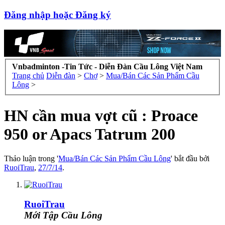
Đăng nhập hoặc Đăng ký
Vnbadminton -Tin Tức - Diễn Đàn Cầu Lông Việt Nam
Trang chủ
Diễn đàn
>
Chợ
>
Mua/Bán Các Sản Phẩm Cầu
Lông
>
HN cần mua vợt cũ : Proace
950 or Apacs Tatrum 200
Thảo luận trong '
Mua/Bán Các Sản Phẩm Cầu Lông
' bắt đầu bởi
RuoiTrau
,
27/7/14
.
RuoiTrau
Mới Tập Cầu Lông