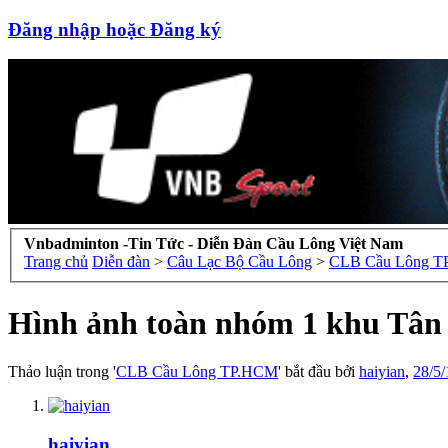
Đăng nhập hoặc Đăng ký
Vnbadminton -Tin Tức - Diễn Đàn Cầu Lông Việt Nam
Trang chủ
Diễn đàn
>
Câu Lạc Bộ Cầu Lông
>
CLB Cầu Lông 
Hình ảnh toàn nhóm 1 khu Tân
Thảo luận trong '
CLB Cầu Lông TP.HCM
' bắt đầu bởi
haiyian
,
28/5/
haiyian