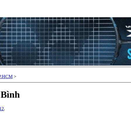
TP.HCM
>
 Bình
12
.