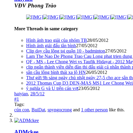
VĐV Phong Trào
More Threads in same category
Hình ảnh trao giải của nhóm TB
28/05/2012
Hình ảnh giải đấu tân bình
27/05/2012
Clip dạy cầu lông tại quận 10 - badminton
27/05/2012
Lam The Nao De Phong Trao Cau Long phat trien dung
QF - MS - Lee Chong Wei vs Taufik Hidayat - 2012 M
clip ngắn thành viên diễn đàn thi đấu giải cá nhân thàn
sân cầu lông bình thái xa lộ HN
26/05/2012
Thư gửi 9h sáng ngày chủ nhật ngày 27-5 cho ace sân t
2012 Thomas Cup D3 DEN-MAS MS1 Lee Chong Wei in
ý nghĩa G và U trên cán vợt
23/05/2012
haiyian
,
28/5/12
#1
Tags:
cún con
,
BuiDat
,
spyngocrong
and
1 other person
like this.
ADMckee