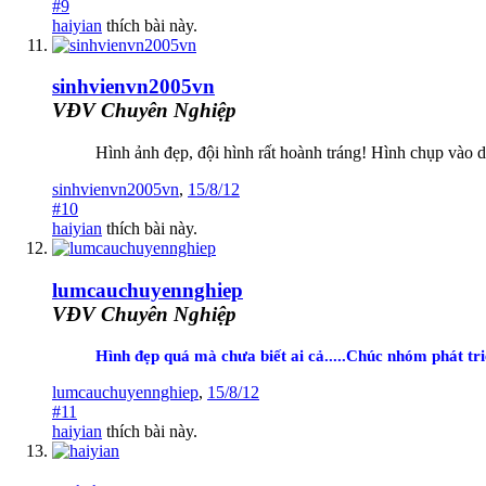
#9
haiyian
thích bài này.
sinhvienvn2005vn
VĐV Chuyên Nghiệp
Hình ảnh đẹp, đội hình rất hoành tráng! Hình chụp vào d
sinhvienvn2005vn
,
15/8/12
#10
haiyian
thích bài này.
lumcauchuyennghiep
VĐV Chuyên Nghiệp
Hình đẹp quá mà chưa biết ai cả.....Chúc nhóm phát t
lumcauchuyennghiep
,
15/8/12
#11
haiyian
thích bài này.