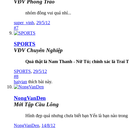
VĐV Phong Trào
nhóm đông vui quá nhỉ...
super_vinh
,
29/5/12
#7
SPORTS
VĐV Chuyên Nghiệp
Quả thật là Nam Thanh - Nữ Tú; chính xác là Trai T
SPORTS
,
29/5/12
#8
haiyian
thích bài này.
NongVanDen
Mới Tập Cầu Lông
Hình đẹp quá nhưng chưa biết bạn Yến là bạn nào trong s
NongVanDen
,
14/8/12