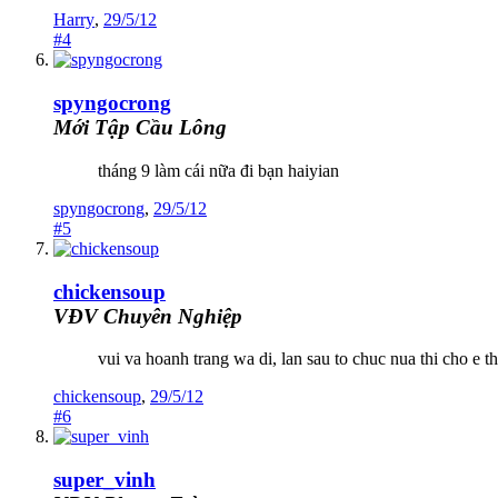
Harry
,
29/5/12
#4
spyngocrong
Mới Tập Cầu Lông
tháng 9 làm cái nữa đi bạn haiyian
spyngocrong
,
29/5/12
#5
chickensoup
VĐV Chuyên Nghiệp
vui va hoanh trang wa di, lan sau to chuc nua thi cho e t
chickensoup
,
29/5/12
#6
super_vinh