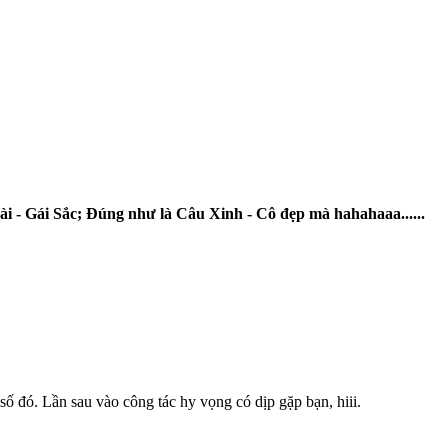
ài - Gái Sắc; Đúng như là Câu Xinh - Cô đẹp mà hahahaaa......
ố đó. Lần sau vào công tác hy vọng có dịp gặp bạn, hiii.