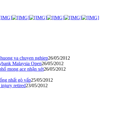
 huong va chuyen nghiep
26/05/2012
aybank Malaysia Open
26/05/2012
h phố mong ace nhận xét
26/05/2012
hống nhất gò vấp
25/05/2012
jury retired
23/05/2012