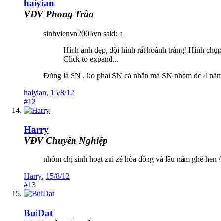
haiyian
VĐV Phong Trào
sinhvienvn2005vn said:
↑
Hình ảnh đẹp, đội hình rất hoành tráng! Hình chụ
Click to expand...
Đúng là SN , ko phải SN cá nhân mà SN nhóm đc 4 năm
haiyian
,
15/8/12
#12
Harry
VĐV Chuyên Nghiệp
nhóm chị sinh hoạt zui zẻ hòa đồng và lâu năm ghê hen ^^
Harry
,
15/8/12
#13
BuiDat