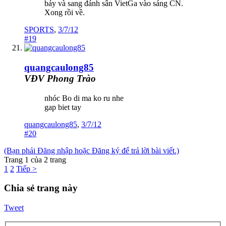
bảy và sang đánh sân VietGa vào sáng CN.
Xong rồi về.
SPORTS
,
3/7/12
#19
quangcaulong85
VĐV Phong Trào
nhóc Bo di ma ko ru nhe
gap biet tay
quangcaulong85
,
3/7/12
#20
(Bạn phải Đăng nhập hoặc Đăng ký để trả lời bài viết.)
Trang 1 của 2 trang
1
2
Tiếp >
Chia sẻ trang này
Tweet