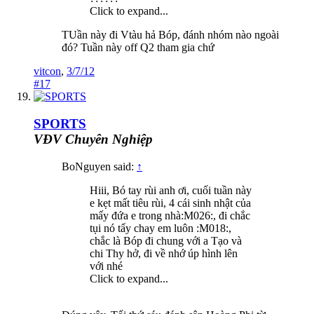
Click to expand...
TUần này đi Vtàu hả Bóp, đánh nhóm nào ngoài
đó? Tuần này off Q2 tham gia chứ
vitcon
,
3/7/12
#17
SPORTS
VĐV Chuyên Nghiệp
BoNguyen said:
↑
Hiii, Bó tay rùi anh ơi, cuối tuần này
e kẹt mất tiêu rùi, 4 cái sinh nhật của
mấy đứa e trong nhà:M026:, đi chắc
tụi nó tẩy chay em luôn :M018:,
chắc là Bóp đi chung với a Tạo và
chi Thy hở, đi về nhớ úp hình lên
với nhé
Click to expand...