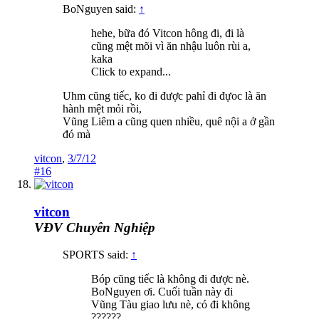
BoNguyen said:
↑
hehe, bữa đó Vitcon hông đi, đi là
cũng mệt mõi vì ăn nhậu luôn rùi a,
kaka
Click to expand...
Uhm cũng tiếc, ko đi được pahỉ đi đựoc là ăn
hành mệt mỏi rồi,
Vũng Liêm a cũng quen nhiều, quê nội a ở gần
đó mà
vitcon
,
3/7/12
#16
vitcon
VĐV Chuyên Nghiệp
SPORTS said:
↑
Bóp cũng tiếc là không đi được nè.
BoNguyen ơi. Cuối tuần này đi
Vũng Tàu giao lưu nè, có đi không
??????