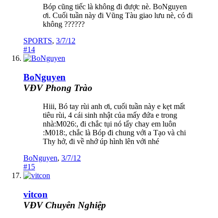
Bóp cũng tiếc là không đi được nè. BoNguyen
ơi. Cuối tuần này đi Vũng Tàu giao lưu nè, có đi
không ??????
SPORTS
,
3/7/12
#14
BoNguyen
VĐV Phong Trào
Hiii, Bó tay rùi anh ơi, cuối tuần này e kẹt mất
tiêu rùi, 4 cái sinh nhật của mấy đứa e trong
nhà:M026:, đi chắc tụi nó tẩy chay em luôn
:M018:, chắc là Bóp đi chung với a Tạo và chi
Thy hở, đi về nhớ úp hình lên với nhé
BoNguyen
,
3/7/12
#15
vitcon
VĐV Chuyên Nghiệp