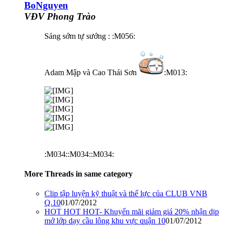
BoNguyen
VĐV Phong Trào
Sáng sớm tự sướng : :M056:
Adam Mập và Cao Thái Sơn
:M013:
:M034::M034::M034:
More Threads in same category
Clip tập luyện kỹ thuật và thể lực của CLUB VNB
Q.10
01/07/2012
HOT HOT HOT- Khuyến mãi giảm giá 20% nhận dịp
mở lớp dạy cầu lông khu vực quận 10
01/07/2012