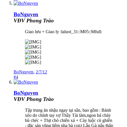
BoNguyen
VĐV Phong Trào
Giao lưu + Giao ly :laluot_31::M05::Mfull:
BoNguyen
,
2/7/12
#4
BoNguyen
VĐV Phong Trào
Tập trung ăn nhậu ngay tại sân, bao gồm : Bánh
xèo do chính tay vợ Thầy Tài làm,ngon bá cháy
bù chéc + Thịt chó chiên xả + Cày luộc củ ghiền
- đặc sản vũng liêm nha bà con) Lẫu Gà nấu thập