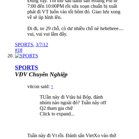
Đúng vậy. Tối thứ sáu đánh sân Hoàng Phi từ
7:00 đến 10:00PM rồi sửa xoạn chuẩn bị xuất
phát đi VT luôn vào tối hôm đó. Giao lưu xong
về sẽ úp hình lên.
Đi đi, xe 29 chỗ, cò dư nhiều chỗ nè heheheee....
vui, vui vui lắm đấy.
SPORTS
,
3/7/12
#18
SPORTS
VĐV Chuyên Nghiệp
vitcon said:
↑
TUần này đi Vtàu hả Bóp, đánh
nhóm nào ngoài đó? Tuần này off
Q2 tham gia chứ
Click to expand...
Tuần này đi Vt rồi. Đánh sân VietXo vào thứ