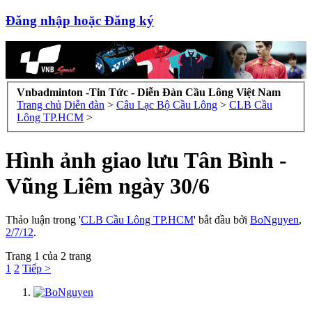
Đăng nhập hoặc Đăng ký
Vnbadminton -Tin Tức - Diễn Đàn Cầu Lông Việt Nam
Trang chủ
Diễn đàn
>
Câu Lạc Bộ Cầu Lông
>
CLB Cầu
Lông TP.HCM
>
Hình ảnh giao lưu Tân Bình -
Vũng Liêm ngày 30/6
Thảo luận trong '
CLB Cầu Lông TP.HCM
' bắt đầu bởi
BoNguyen
,
2/7/12
.
Trang 1 của 2 trang
1
2
Tiếp >