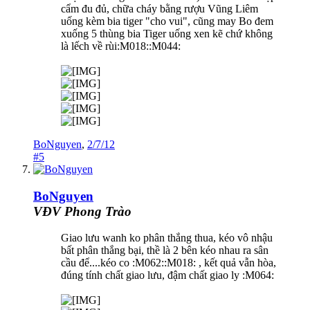
cẩm đu đủ, chữa cháy bằng rượu Vũng Liêm
uống kèm bia tiger "cho vui", cũng may Bo đem
xuống 5 thùng bia Tiger uống xen kẽ chứ không
là lếch về rùi:M018::M044:
BoNguyen
,
2/7/12
#5
BoNguyen
VĐV Phong Trào
Giao lưu wanh ko phân thắng thua, kéo vô nhậu
bất phân thắng bại, thề là 2 bên kéo nhau ra sân
cầu để....kéo co :M062::M018: , kết quả vẫn hòa,
đúng tính chất giao lưu, đậm chất giao ly :M064: