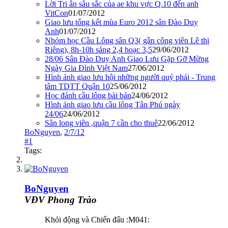
Lời Tri ân sâu sắc của ae khu vực Q.10 đến anh
VitCon
01/07/2012
Giao lưu tổng kết mùa Euro 2012 sân Đào Duy
Anh
01/07/2012
Nhóm học Cầu Lông sân Q3( gần công viên Lê thị
Riêng), 8h-10h sáng 2,4 hoạc 3,5
29/06/2012
28/06 Sân Đào Duy Anh Giao Lưu Gặp Gỡ Mừng
Ngày Gia Đình Việt Nam
27/06/2012
Hình ảnh giao lưu hội những người quý phái - Trung
tâm TDTT Quận 10
25/06/2012
Học đánh cầu lông bài bản
24/06/2012
Hình ảnh giao lưu cầu lông Tân Phú ngày
24/06
24/06/2012
Sân long viên ,quận 7 cần cho thuê
22/06/2012
BoNguyen
,
2/7/12
#1
Tags:
BoNguyen
VĐV Phong Trào
Khỏi động và Chiến đấu :M041: