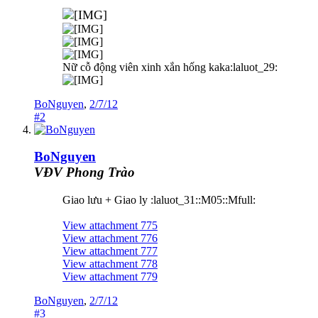
Nữ cỗ động viên xinh xắn hống kaka:laluot_29:
BoNguyen
,
2/7/12
#2
BoNguyen
VĐV Phong Trào
Giao lưu + Giao ly :laluot_31::M05::Mfull:
View attachment 775
View attachment 776
View attachment 777
View attachment 778
View attachment 779
BoNguyen
,
2/7/12
#3