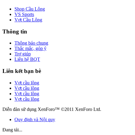
Shop Cầu Lông
VS Sports
Vợt Cầu Lông
Thông tin
Thông báo chung
Thắc mắc, góp ý
Trợ giúp
Liên hệ BQT
Liên kết bạn bè
Vợt cầu lông
Vợt cầu lông
Vợt cầu lông
Vợt cầu lông
Diễn đàn sử dụng XenForo™ ©2011 XenForo Ltd.
Quy định và Nội quy
Đang tải...