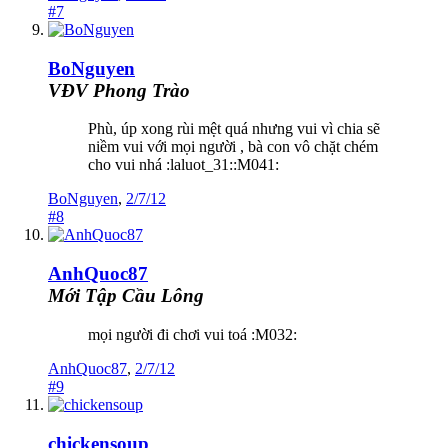
#7
BoNguyen
VĐV Phong Trào
Phù, úp xong rùi mệt quá nhưng vui vì chia sẽ
niềm vui với mọi người , bà con vô chặt chém
cho vui nhá :laluot_31::M041:
BoNguyen
,
2/7/12
#8
AnhQuoc87
Mới Tập Cầu Lông
mọi người đi chơi vui toá :M032:
AnhQuoc87
,
2/7/12
#9
chickensoup