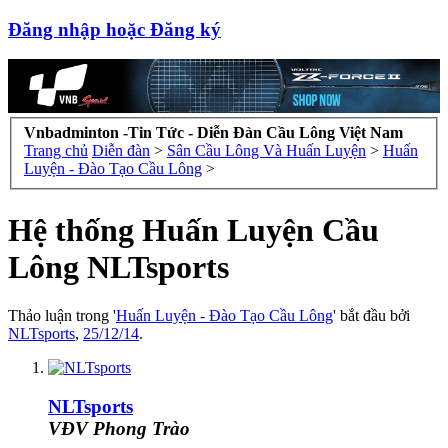
Đăng nhập hoặc Đăng ký
Vnbadminton -Tin Tức - Diễn Đàn Cầu Lông Việt Nam
Trang chủ
Diễn đàn
>
Sân Cầu Lông Và Huấn Luyện
>
Huấn
Luyện - Đào Tạo Cầu Lông
>
Hệ thống Huấn Luyện Cầu
Lông NLTsports
Thảo luận trong '
Huấn Luyện - Đào Tạo Cầu Lông
' bắt đầu bởi
NLTsports
,
25/12/14
.
NLTsports
VĐV Phong Trào