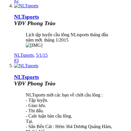
#2
NLTsports
VĐV Phong Trào
Lịch tập luyện cầu lông NLtsports tháng đầu
năm mới. tháng 1/2015
NLTsports
,
5/1/15
#3
NLTsports
VĐV Phong Trào
NLTsports mời các bạn về chời cầu lông :
- Tập luyện.
- Giao lưu.
- Thi đấu.
- Cafe luận bàn cầu lông.
Tại.
- Sân Bến Cát : Hẻm 364 Dương Quảng Hàm,