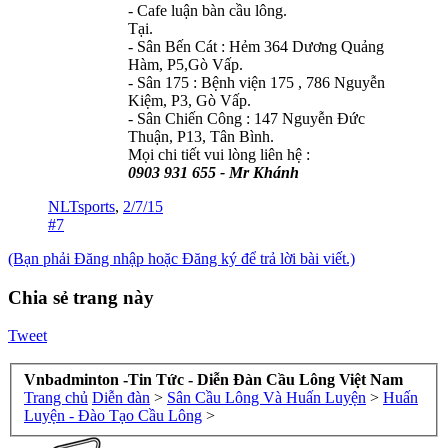
- Cafe luận bàn cầu lông.
Tại.
- Sân Bến Cát : Hẻm 364 Dương Quảng
Hàm, P5,Gò Vấp.
- Sân 175 : Bệnh viện 175 , 786 Nguyễn
Kiệm, P3, Gò Vấp.
- Sân Chiến Công : 147 Nguyễn Đức
Thuận, P13, Tân Bình.
Mọi chi tiết vui lòng liên hệ :
0903 931 655 - Mr Khánh
NLTsports
,
2/7/15
#7
(Bạn phải Đăng nhập hoặc Đăng ký để trả lời bài viết.)
Chia sẻ trang này
Tweet
Vnbadminton -Tin Tức - Diễn Đàn Cầu Lông Việt Nam
Trang chủ
Diễn đàn
>
Sân Cầu Lông Và Huấn Luyện
>
Huấn
Luyện - Đào Tạo Cầu Lông
>