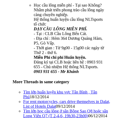
Học cầu lông miễn phí - Tại sao Không?
Nhằm phát triển phong trào cầu lông ngày
càng chuyên nghiệp.
Hệ thống huấn luyện cầu lông NLTsports
tổ chức
DẠY CẦU LÔNG MIỄN PHÍ.
- Tại : CLB Cầu Lông Bến Cát.
- Địa chỉ : Hẻm 364 Dương Quảng Hàm,
P5, Gò Vấp.
- Thời gian : Từ 9g00 - 15g00 các ngày từ
Thứ 2 - thứ 6.
Miễn Phí chi phí Huấn luyện.
Đăng ký tại CLB hoặc liên hệ : 0903 931
655 - Chủ nhiệm Hệ thống NLTsports.
0903 931 655 - Mr Khánh
More Threads in same category
Tìm lớp huấn luyện khu vực Tân Bình , Tân
Phú
18/12/2014
For rent motorcycles, cars drive themselves in Dalat,
List of Hotels Dalat
09/12/2014
Tìm lớp học cầu lông ở sân Bông Sao Q8 hoặc sân
Long Viên Q7 (T 2-4-6, 19h30-23h00)
06/12/2014