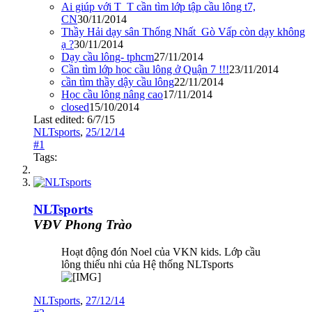
Ai giúp với T_T cần tìm lớp tập cầu lông t7,
CN
30/11/2014
Thầy Hải dạy sân Thống Nhất_Gò Vấp còn dạy không
ạ ?
30/11/2014
Dạy cầu lông- tphcm
27/11/2014
Cần tìm lớp học cầu lông ở Quận 7 !!!
23/11/2014
cần tìm thầy dậy cầu lông
22/11/2014
Học cầu lông nâng cao
17/11/2014
closed
15/10/2014
Last edited:
6/7/15
NLTsports
,
25/12/14
#1
Tags:
NLTsports
VĐV Phong Trào
Hoạt động đón Noel của VKN kids. Lớp cầu
lông thiếu nhi của Hệ thống NLTsports
NLTsports
,
27/12/14