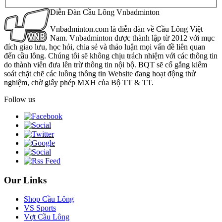
Diễn Đàn Cầu Lông Vnbadminton
Vnbadminton.com là diễn đàn về Cầu Lông Việt
Nam. Vnbadminton được thành lập từ 2012 với mục
đích giao lưu, học hỏi, chia sẻ và thảo luận mọi vấn đề liên quan
đến cầu lông. Chúng tôi sẽ không chịu trách nhiệm với các thông tin
do thành viên đưa lên trừ thông tin nội bộ. BQT sẽ cố gắng kiểm
soát chặt chẽ các luồng thông tin Website đang hoạt động thử
nghiệm, chờ giấy phép MXH của Bộ TT & TT.
Follow us
Our Links
Shop Cầu Lông
VS Sports
Vợt Cầu Lông