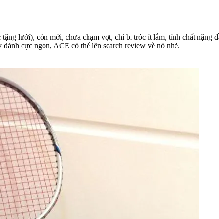
ặng lưới), còn mới, chưa chạm vợt, chỉ bị tróc ít lắm, tính chất nặng
này đánh cực ngon, ACE có thể lên search review về nó nhé.