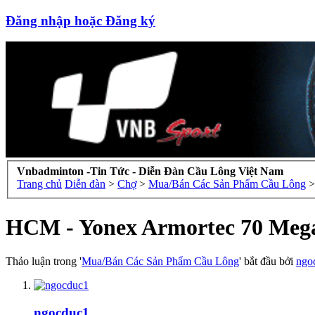
Đăng nhập hoặc Đăng ký
Vnbadminton -Tin Tức - Diễn Đàn Cầu Lông Việt Nam
Trang chủ
Diễn đàn
>
Chợ
>
Mua/Bán Các Sản Phẩm Cầu Lông
>
HCM - Yonex Armortec 70 Mega
Thảo luận trong '
Mua/Bán Các Sản Phẩm Cầu Lông
' bắt đầu bởi
ngo
ngocduc1