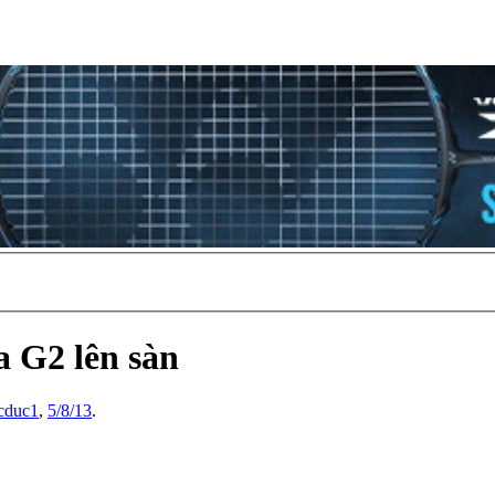
 G2 lên sàn
cduc1
,
5/8/13
.