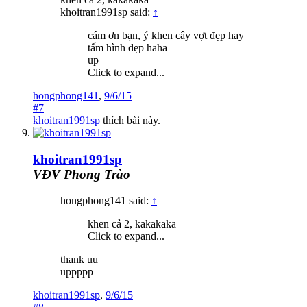
khoitran1991sp said:
↑
cám ơn bạn, ý khen cây vợt đẹp hay
tấm hình đẹp haha
up
Click to expand...
hongphong141
,
9/6/15
#7
khoitran1991sp
thích bài này.
khoitran1991sp
VĐV Phong Trào
hongphong141 said:
↑
khen cả 2, kakakaka
Click to expand...
thank uu
uppppp
khoitran1991sp
,
9/6/15