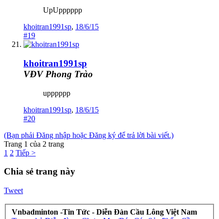
UpUpppppp
khoitran1991sp
,
18/6/15
#19
khoitran1991sp
VĐV Phong Trào
upppppp
khoitran1991sp
,
18/6/15
#20
(Bạn phải Đăng nhập hoặc Đăng ký để trả lời bài viết.)
Trang 1 của 2 trang
1
2
Tiếp >
Chia sẻ trang này
Tweet
Vnbadminton -Tin Tức - Diễn Đàn Cầu Lông Việt Nam