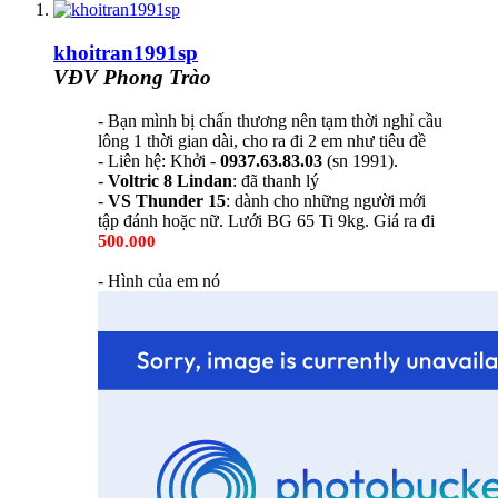
khoitran1991sp
VĐV Phong Trào
- Bạn mình bị chấn thương nên tạm thời nghỉ cầu
lông 1 thời gian dài, cho ra đi 2 em như tiêu đề
- Liên hệ: Khởi -
0937.63.83.03
(sn 1991).
-
Voltric 8 Lindan
: đã thanh lý
-
VS Thunder 15
: dành cho những người mới
tập đánh hoặc nữ. Lưới BG 65 Ti 9kg. Giá ra đi
50
0.000
- Hình của em nó