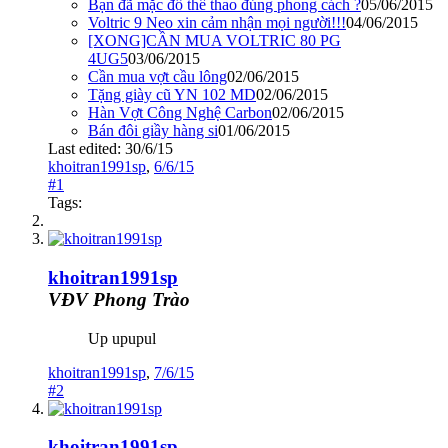
Bạn đã mặc đồ thể thao đúng phong cách ?
05/06/2015
Voltric 9 Neo xin cảm nhận mọi người!!!
04/06/2015
[XONG]CẦN MUA VOLTRIC 80 PG
4UG5
03/06/2015
Cần mua vợt cầu lông
02/06/2015
Tặng giày cũ YN 102 MD
02/06/2015
Hàn Vợt Công Nghệ Carbon
02/06/2015
Bán đôi giầy hàng si
01/06/2015
Last edited:
30/6/15
khoitran1991sp
,
6/6/15
#1
Tags:
khoitran1991sp
VĐV Phong Trào
Up upupul
khoitran1991sp
,
7/6/15
#2
khoitran1991sp