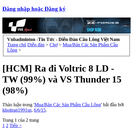
Đăng nhập hoặc Đăng ký
Vnbadminton -Tin Tức - Diễn Đàn Cầu Lông Việt Nam
Trang chủ
Diễn đàn
>
Chợ
>
Mua/Bán Các Sản Phẩm Cầu
Lông
>
[HCM] Ra đi Voltric 8 LD -
TW (99%) và VS Thunder 15
(98%)
Thảo luận trong '
Mua/Bán Các Sản Phẩm Cầu Lông
' bắt đầu bởi
khoitran1991sp
,
6/6/15
.
Trang 1 của 2 trang
1
2
Tiếp >