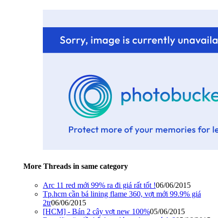
More Threads in same category
Arc 11 red mới 99% ra đi giá rất tốt !
06/06/2015
Tp.hcm cần bá lining flame 360, vợt mới 99.9% giá
2tr
06/06/2015
[HCM] - Bán 2 cây vợt new 100%
05/06/2015