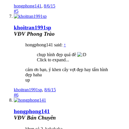
hongphong141
,
8/6/15
#5
khoitran1991sp
VĐV Phong Trào
hongphong141 said:
↑
chụp hình đẹp quá đê
Click to expand...
cám ơn bạn, ý khen cây vợt đẹp hay tấm hình
đẹp haha
up
khoitran1991sp
,
8/6/15
#6
hongphong141
VĐV Bán Chuyên
khen cả 2, kakakaka