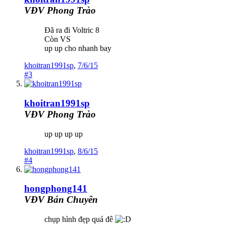
VĐV Phong Trào
Đã ra đi Voltric 8
Còn VS
up up cho nhanh bay
khoitran1991sp
,
7/6/15
#3
khoitran1991sp
VĐV Phong Trào
up up up up
khoitran1991sp
,
8/6/15
#4
hongphong141
VĐV Bán Chuyên
chụp hình đẹp quá đê