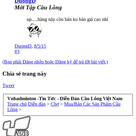
DuongD
Mới Tập Cầu Lông
up.....hàng này còn bán ko bán giá cao nhỉ
DuongD
,
8/5/15
#3
(Bạn phải Đăng nhập hoặc Đăng ký để trả lời bài viết.)
Chia sẻ trang này
Tweet
Vnbadminton -Tin Tức - Diễn Đàn Cầu Lông Việt Nam
Trang chủ
Diễn đàn
>
Chợ
>
Mua/Bán Các Sản Phẩm Cầu
Lông
>