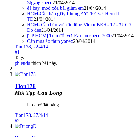
Zigzag speed
21/04/2014
đã bay. mod xóa bài giùm em
21/04/2014
HCM-Cần bán giầy Lining AYTJ013-2 Hero II
TD
21/04/2014
HCM- Cần bán vợt cầu lông Victor BRS - 12 - 3UG5
Đỏ đen
21/04/2014
[TP HCM] Trao đổi vợt Fz nanospeed 7000
21/04/2014
Cần mua áo thun yonex
20/04/2014
Tion178
,
22/4/14
#1
Tags:
phieudu
thích bài này.
Tion178
Mới Tập Cầu Lông
Up chờ đặt hàng
Tion178
,
27/4/14
#2