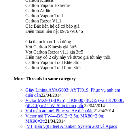
Carlton Kinesis
Carlton Vapour Extreme
Carlton Airlite
Carlton Vapour Trail
Carlton Razor V1.1
Các Bác liên hệ để có báo giá.
Điện thoại liên hệ: 0976791646
Giá tham khảo 1 số dòng
Vợt Carlton Kinesis giá 3tr5
Vợt Carlton Razor v1.1 giá 3tr5
Hiện nay có 2 cây này về được giá tốt này thôi.
Carlton Vapour Trail Elite 3tr5
Carlton Vapour Trail Pure 3tr5
More Threads in same category
Giày Lining AYAG003; AYTJ019. Phục vụ anh em
diễn đàn
22/04/2014
Victor MX90 (3UG5); TK8000 (3UG5) và TK7000L
(4UG6) mã TW. Ship toàn quốc
22/04/2014
Vài mẫu áo mới Phục vụ Ae diễn đàn
21/04/2014
Victor mã TW----BS12=2.5tr, MX80=2.9tr,
MX90=3tr
21/04/2014
[VT]Bán vợt Fleet Ahanken System 200 và Apacs