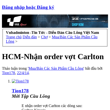
Đăng nhập hoặc Đăng ký
Vnbadminton -Tin Tức - Diễn Đàn Cầu Lông Việt Nam
Trang chủ
Diễn đàn
>
Chợ
>
Mua/Bán Các Sản Phẩm Cầu
Lông
>
HCM-Nhận order vợt Carlton
Thảo luận trong '
Mua/Bán Các Sản Phẩm Cầu Lông
' bắt đầu bởi
Tion178
,
22/4/14
.
Tion178
Mới Tập Cầu Lông
E nhận order vợt Carlton các dòng sau: