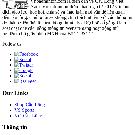
Vnbadminton.com là diễn đàn về Cầu Lông Việt
Nam. Vnbadminton được thành lập từ 2012 với mục
đích giao lưu, học hỏi, chia sẻ và thảo luận mọi vấn đề liên quan
đến cầu lông. Chúng tôi sẽ không chịu trách nhiệm với các thông tin
do thành viên đưa lên trừ thông tin nội bộ. BQT sẽ cố gắng kiểm
soát chặt chẽ các luồng thông tin Website đang hoạt động thử
nghiệm, chờ giấy phép MXH của Bộ TT & TT.
Follow us
Our Links
Shop Cầu Lông
VS Sports
Vợt Cầu Lông
Thông tin