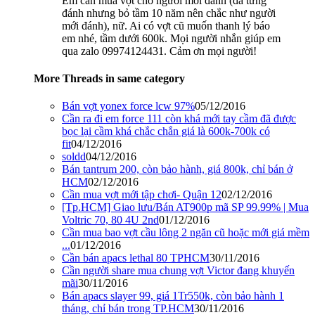
Em cần mua vợt cho người mới đánh (đã từng
đánh nhưng bỏ tầm 10 năm nên chắc như người
mới đánh), nữ. Ai có vợt cũ muốn thanh lý báo
em nhé, tầm dưới 600k. Mọi người nhắn giúp em
qua zalo 09974124431. Cảm ơn mọi người!
More Threads in same category
Bán vợt yonex force lcw 97%
05/12/2016
Cần ra đi em force 111 còn khá mới tay cầm đã được
bọc lại cầm khá chắc chắn giá là 600k-700k có
fit
04/12/2016
soldd
04/12/2016
Bán tantrum 200, còn bảo hành, giá 800k, chỉ bán ở
HCM
02/12/2016
Cần mua vợt mới tập chơi- Quận 12
02/12/2016
[Tp.HCM] Giao lưu/Bán AT900p mã SP 99.99% | Mua
Voltric 70, 80 4U 2nd
01/12/2016
Cần mua bao vợt cầu lông 2 ngăn cũ hoặc mới giá mềm
...
01/12/2016
Cần bán apacs lethal 80 TPHCM
30/11/2016
Cần người share mua chung vợt Victor đang khuyến
mãi
30/11/2016
Bán apacs slayer 99, giá 1Tr550k, còn bảo hành 1
tháng, chỉ bán trong TP.HCM
30/11/2016