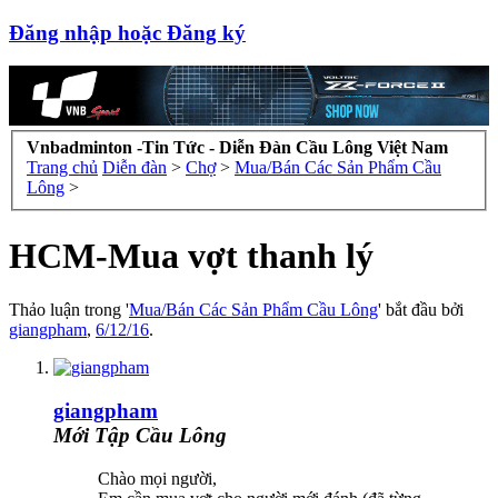
Đăng nhập hoặc Đăng ký
Vnbadminton -Tin Tức - Diễn Đàn Cầu Lông Việt Nam
Trang chủ
Diễn đàn
>
Chợ
>
Mua/Bán Các Sản Phẩm Cầu
Lông
>
HCM-Mua vợt thanh lý
Thảo luận trong '
Mua/Bán Các Sản Phẩm Cầu Lông
' bắt đầu bởi
giangpham
,
6/12/16
.
giangpham
Mới Tập Cầu Lông
Chào mọi người,