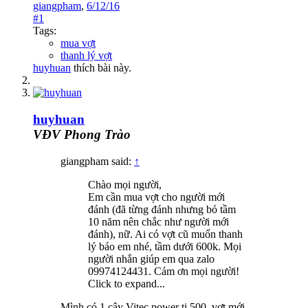
giangpham
,
6/12/16
#1
Tags:
mua vợt
thanh lý vợt
huyhuan
thích bài này.
huyhuan
VĐV Phong Trào
giangpham said:
↑
Chào mọi người,
Em cần mua vợt cho người mới
đánh (đã từng đánh nhưng bỏ tầm
10 năm nên chắc như người mới
đánh), nữ. Ai có vợt cũ muốn thanh
lý báo em nhé, tầm dưới 600k. Mọi
người nhắn giúp em qua zalo
09974124431. Cảm ơn mọi người!
Click to expand...
Mình có 1 cây Vitec power ti 500, vợt mới