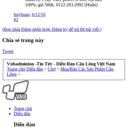
100%, giá 500k. 0122.283.2992 (Huân)
huyhuan
,
6/12/16
#2
(Bạn phải Đăng nhập hoặc Đăng ký để trả lời bài viết.)
Chia sẻ trang này
Tweet
Vnbadminton -Tin Tức - Diễn Đàn Cầu Lông Việt Nam
Trang chủ
Diễn đàn
>
Chợ
>
Mua/Bán Các Sản Phẩm Cầu
Lông
>
Trang chủ
Diễn đàn
Diễn đàn