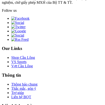
nghiệm, chờ giấy phép MXH của Bộ TT & TT.
Follow us
Our Links
Shop Cầu Lông
VS Sports
Vợt Cầu Lông
Thông tin
Thông báo chung
Thắc mắc, góp ý
Trợ giúp
Liên hệ BQT