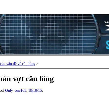
các vấn đề về cầu lông
>
hàn vợt cầu lông
 bởi
Only_one165
,
19/10/15
.