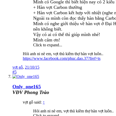
Mình có Google thì biết hiện nay có 2 kiểu 
+ Hàn vợt Carbon thường
+ Hàn vợt Carbon kết hợp với nhiệt (nghe 
Ngoài ra mình còn đọc thấy hàn bằng Car
Mình có nghe giới thiệu về hàn vợt ở Đại H
nên không biết.
Vậy có ai có thể thì giúp mình nhé!
Mình cảm ơn!
Click to expand...
Hỏi anh ni nè em, vợt thủ kiêm thợ hàn vợt luôn..
https://www.facebook.com/phuc.dao.37?fref=ts
vợt gỗ
,
21/10/15
#5
Only_one165
VĐV Phong Trào
vợt gỗ said:
↑
Hỏi anh ni nè em, vợt thủ kiêm thợ hàn vợt luôn..
Click to expand...