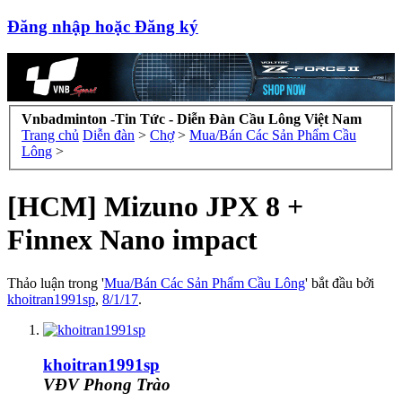
Đăng nhập hoặc Đăng ký
Vnbadminton -Tin Tức - Diễn Đàn Cầu Lông Việt Nam
Trang chủ
Diễn đàn
>
Chợ
>
Mua/Bán Các Sản Phẩm Cầu
Lông
>
[HCM] Mizuno JPX 8 +
Finnex Nano impact
Thảo luận trong '
Mua/Bán Các Sản Phẩm Cầu Lông
' bắt đầu bởi
khoitran1991sp
,
8/1/17
.
khoitran1991sp
VĐV Phong Trào