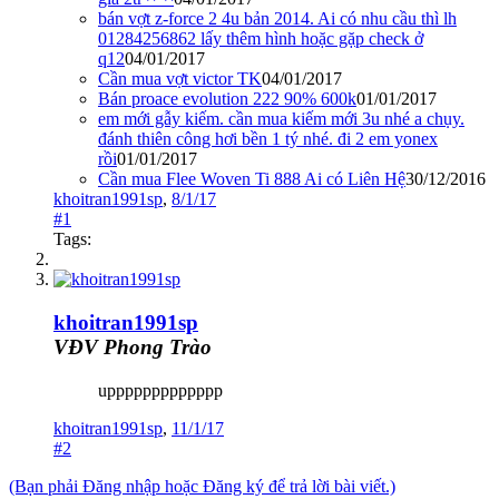
bán vợt z-force 2 4u bản 2014. Ai có nhu cầu thì lh
01284256862 lấy thêm hình hoặc gặp check ở
q12
04/01/2017
Cần mua vợt victor TK
04/01/2017
Bán proace evolution 222 90% 600k
01/01/2017
em mới gẫy kiếm. cần mua kiếm mới 3u nhé a chụy.
đánh thiên công hơi bền 1 tý nhé. đi 2 em yonex
rồi
01/01/2017
Cần mua Flee Woven Ti 888 Ai có Liên Hệ
30/12/2016
khoitran1991sp
,
8/1/17
#1
Tags:
khoitran1991sp
VĐV Phong Trào
uppppppppppppp
khoitran1991sp
,
11/1/17
#2
(Bạn phải Đăng nhập hoặc Đăng ký để trả lời bài viết.)