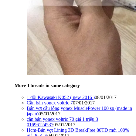
More Threads in same category
1 đôi Kawasaki K052 ( new 2016 )
08/01/2017
Cần bán yonex voltric 7
07/01/2017
Bán vợt cầu lông yonex MusclePower 100 sp (made in
japan)
05/01/2017
cần bán yonex voltric 70 giá 1 triệu 3
01696124537
05/01/2017
Hcm-Bán vợt Lining 3D BreakFree 80TD mới 100%
giá 2tr ^_^
04/01/2017