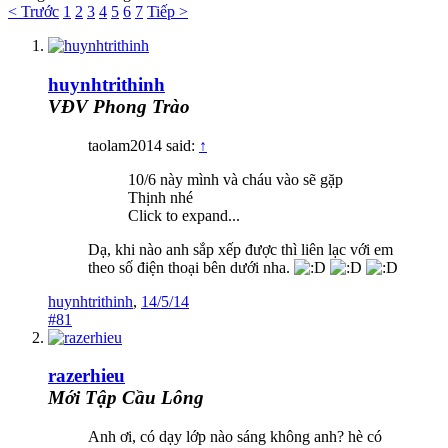
< Trước
1
2
3
4
5
6
7
Tiếp >
huynhtrithinh
VĐV Phong Trào
taolam2014 said:
↑
10/6 này mình và cháu vào sẽ gặp
Thịnh nhé
Click to expand...
Dạ, khi nào anh sắp xếp được thì liên lạc với em
theo số điện thoại bên dưới nha.
huynhtrithinh
,
14/5/14
#81
razerhieu
Mới Tập Cầu Lông
Anh ơi, có dạy lớp nào sáng không anh? hè có