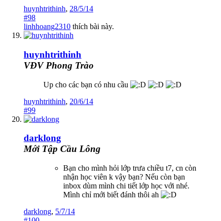
huynhtrithinh
,
28/5/14
#98
linhhoang2310
thích bài này.
huynhtrithinh
VĐV Phong Trào
Up cho các bạn có nhu cầu
huynhtrithinh
,
20/6/14
#99
darklong
Mới Tập Cầu Lông
Bạn cho mình hỏi lớp trưa chiều t7, cn còn
nhận học viên k vậy bạn? Nếu còn bạn
inbox dùm mình chi tiết lớp học với nhé.
Mình chỉ mới biết đánh thôi ah
darklong
,
5/7/14
#100