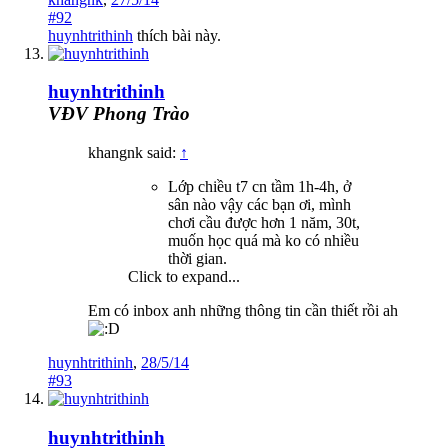
#92
huynhtrithinh
thích bài này.
huynhtrithinh
VĐV Phong Trào
khangnk said:
↑
Lớp chiều t7 cn tầm 1h-4h, ở
sân nào vậy các bạn ơi, mình
chơi cầu được hơn 1 năm, 30t,
muốn học quá mà ko có nhiều
thời gian.
Click to expand...
Em có inbox anh những thông tin cần thiết rồi ah
huynhtrithinh
,
28/5/14
#93
huynhtrithinh