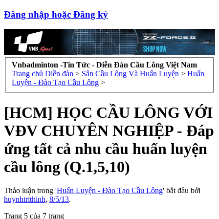
Đăng nhập hoặc Đăng ký
Vnbadminton -Tin Tức - Diễn Đàn Cầu Lông Việt Nam
Trang chủ
Diễn đàn
>
Sân Cầu Lông Và Huấn Luyện
>
Huấn
Luyện - Đào Tạo Cầu Lông
>
[HCM] HỌC CẦU LÔNG VỚI
VĐV CHUYÊN NGHIỆP - Đáp
ứng tất cả nhu cầu huấn luyện
cầu lông (Q.1,5,10)
Thảo luận trong '
Huấn Luyện - Đào Tạo Cầu Lông
' bắt đầu bởi
huynhtrithinh
,
8/5/13
.
Trang 5 của 7 trang