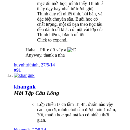
mặc dù mới học, mình thấy Thịnh là
thầy dạy hay nhất từ trước giờ,
Thịnh dạy rất nhiệt tình, bài bản, và
đặc biệt chuyên sâu. Buổi học có
chất lượng, một số bạn theo học lâu
đều đánh rất khá. có một vài lớp của
Thịnh hiện tại đánh rất tốt.
Click to expand...
Haha... PR e dữ vậy a
Anyway, thank a nha
huynhtrithinh
,
27/5/14
#91
khangnk
Mới Tập Cầu Lông
Lớp chiều t7 cn tầm 1h-4h, ở sân nào vậy
các bạn ơi, mình chơi cầu được hơn 1 năm,
30t, muốn học quá mà ko có nhiều thời
gian.
khangnk
,
27/5/14