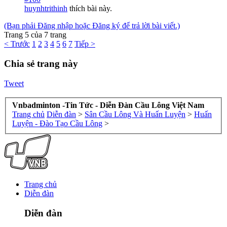
huynhtrithinh
thích bài này.
(Bạn phải Đăng nhập hoặc Đăng ký để trả lời bài viết.)
Trang 5 của 7 trang
< Trước
1
2
3
4
5
6
7
Tiếp >
Chia sẻ trang này
Tweet
Vnbadminton -Tin Tức - Diễn Đàn Cầu Lông Việt Nam
Trang chủ
Diễn đàn
>
Sân Cầu Lông Và Huấn Luyện
>
Huấn
Luyện - Đào Tạo Cầu Lông
>
Trang chủ
Diễn đàn
Diễn đàn