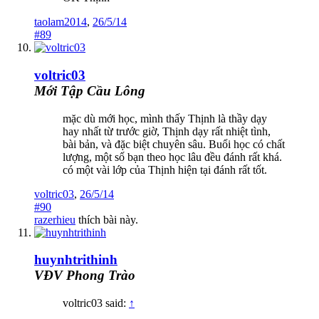
taolam2014
,
26/5/14
#89
voltric03
Mới Tập Cầu Lông
mặc dù mới học, mình thấy Thịnh là thầy dạy
hay nhất từ trước giờ, Thịnh dạy rất nhiệt tình,
bài bản, và đặc biệt chuyên sâu. Buổi học có chất
lượng, một số bạn theo học lâu đều đánh rất khá.
có một vài lớp của Thịnh hiện tại đánh rất tốt.
voltric03
,
26/5/14
#90
razerhieu
thích bài này.
huynhtrithinh
VĐV Phong Trào
voltric03 said:
↑