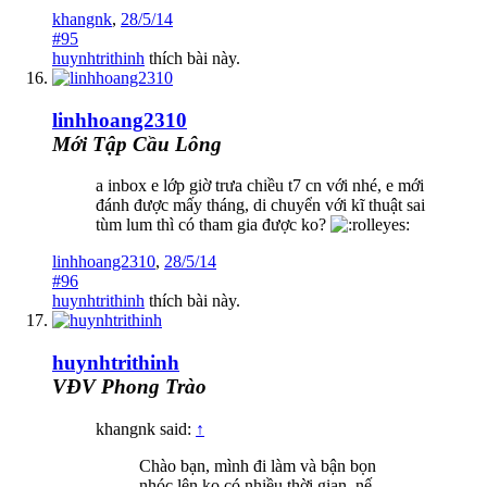
khangnk
,
28/5/14
#95
huynhtrithinh
thích bài này.
linhhoang2310
Mới Tập Cầu Lông
a inbox e lớp giờ trưa chiều t7 cn với nhé, e mới
đánh được mấy tháng, di chuyển với kĩ thuật sai
tùm lum thì có tham gia được ko?
linhhoang2310
,
28/5/14
#96
huynhtrithinh
thích bài này.
huynhtrithinh
VĐV Phong Trào
khangnk said:
↑
Chào bạn, mình đi làm và bận bọn
nhóc lên ko có nhiều thời gian, nế