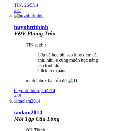
TIN
,
26/5/14
#87
huynhtrithinh
VĐV Phong Trào
TIN said:
↑
Lớp và học phí sao inbox em cái
anh, hihi, e cũng muốn học nâng
cao trình độ.
Click to expand...
mình inbox bạn rồi đó
huynhtrithinh
,
26/5/14
#88
taolam2014
Mới Tập Cầu Lông
OK Thịnh