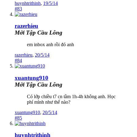
huynhtrithinh
,
19/5/14
#83
razerhieu
Mới Tập Cầu Lông
em inbox anh rồi đó anh
razerhieu
,
20/5/14
#84
xuantung910
Mới Tập Cầu Lông
Có lớp chiều t7 cn tầm 1h-4h không anh. Học
phí mình như thế nào?
xuantung910
,
20/5/14
#85
huynhtrithinh