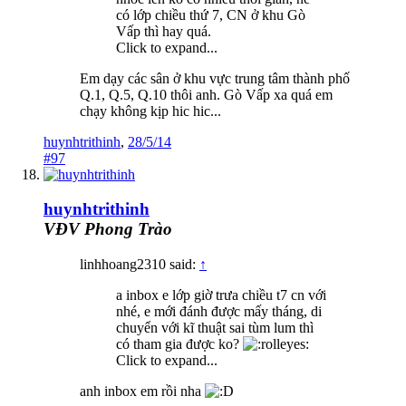
có lớp chiều thứ 7, CN ở khu Gò
Vấp thì hay quá.
Click to expand...
Em dạy các sân ở khu vực trung tâm thành phố
Q.1, Q.5, Q.10 thôi anh. Gò Vấp xa quá em
chạy không kịp hic hic...
huynhtrithinh
,
28/5/14
#97
huynhtrithinh
VĐV Phong Trào
linhhoang2310 said:
↑
a inbox e lớp giờ trưa chiều t7 cn với
nhé, e mới đánh được mấy tháng, di
chuyển với kĩ thuật sai tùm lum thì
có tham gia được ko?
Click to expand...
anh inbox em rồi nha