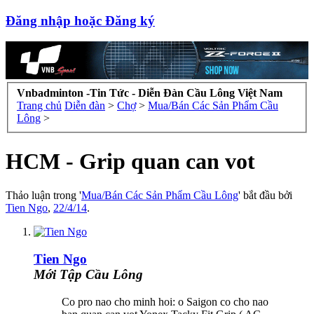
Đăng nhập hoặc Đăng ký
Vnbadminton -Tin Tức - Diễn Đàn Cầu Lông Việt Nam
Trang chủ
Diễn đàn
>
Chợ
>
Mua/Bán Các Sản Phẩm Cầu
Lông
>
HCM - Grip quan can vot
Thảo luận trong '
Mua/Bán Các Sản Phẩm Cầu Lông
' bắt đầu bởi
Tien Ngo
,
22/4/14
.
Tien Ngo
Mới Tập Cầu Lông
Co pro nao cho minh hoi: o Saigon co cho nao