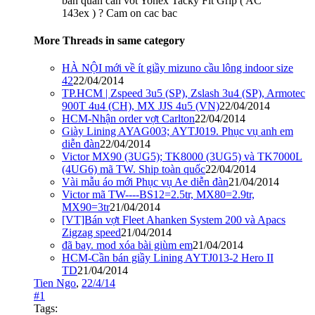
ban quan can vot Yonex Tacky Fit Grip ( AC
143ex ) ? Cam on cac bac
More Threads in same category
HÀ NỘI mới về ít giầy mizuno cầu lông indoor size
42
22/04/2014
TP.HCM | Zspeed 3u5 (SP), Zslash 3u4 (SP), Armotec
900T 4u4 (CH), MX JJS 4u5 (VN)
22/04/2014
HCM-Nhận order vợt Carlton
22/04/2014
Giày Lining AYAG003; AYTJ019. Phục vụ anh em
diễn đàn
22/04/2014
Victor MX90 (3UG5); TK8000 (3UG5) và TK7000L
(4UG6) mã TW. Ship toàn quốc
22/04/2014
Vài mẫu áo mới Phục vụ Ae diễn đàn
21/04/2014
Victor mã TW----BS12=2.5tr, MX80=2.9tr,
MX90=3tr
21/04/2014
[VT]Bán vợt Fleet Ahanken System 200 và Apacs
Zigzag speed
21/04/2014
đã bay. mod xóa bài giùm em
21/04/2014
HCM-Cần bán giầy Lining AYTJ013-2 Hero II
TD
21/04/2014
Tien Ngo
,
22/4/14
#1
Tags: