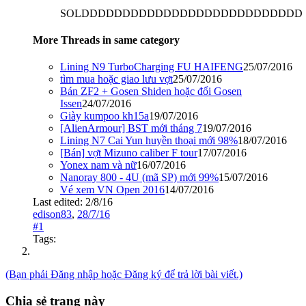
SOLDDDDDDDDDDDDDDDDDDDDDDDDDDD
More Threads in same category
Lining N9 TurboCharging FU HAIFENG
25/07/2016
tìm mua hoặc giao lưu vợt
25/07/2016
Bán ZF2 + Gosen Shiden hoặc đổi Gosen
Issen
24/07/2016
Giày kumpoo kh15a
19/07/2016
[AlienArmour] BST mới tháng 7
19/07/2016
Lining N7 Cai Yun huyền thoại mới 98%
18/07/2016
[Bán] vợt Mizuno caliber F tour
17/07/2016
Yonex nam và nữ
16/07/2016
Nanoray 800 - 4U (mã SP) mới 99%
15/07/2016
Vé xem VN Open 2016
14/07/2016
Last edited:
2/8/16
edison83
,
28/7/16
#1
Tags:
(Bạn phải Đăng nhập hoặc Đăng ký để trả lời bài viết.)
Chia sẻ trang này