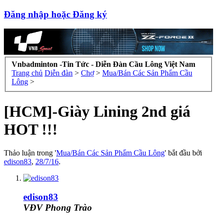
Đăng nhập hoặc Đăng ký
Vnbadminton -Tin Tức - Diễn Đàn Cầu Lông Việt Nam
Trang chủ
Diễn đàn
>
Chợ
>
Mua/Bán Các Sản Phẩm Cầu
Lông
>
[HCM]-Giày Lining 2nd giá
HOT !!!
Thảo luận trong '
Mua/Bán Các Sản Phẩm Cầu Lông
' bắt đầu bởi
edison83
,
28/7/16
.
edison83
VĐV Phong Trào