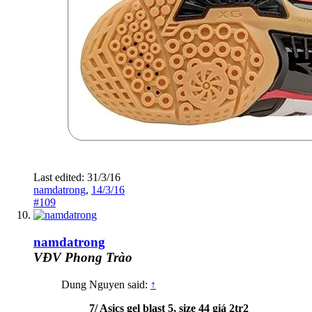
Last edited:
31/3/16
namdatrong
,
14/3/16
#109
namdatrong
VĐV Phong Trào
Dung Nguyen said:
↑
7/ Asics gel blast 5, size 44 giá 2tr2