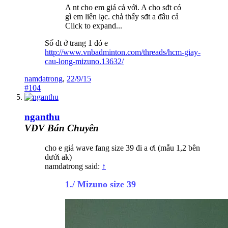
A nt cho em giá cả với. A cho sđt có
gì em liên lạc. chả thấy sđt a đâu cả
Click to expand...
Số đt ở trang 1 đó e
http://www.vnbadminton.com/threads/hcm-giay-
cau-long-mizuno.13632/
namdatrong
,
22/9/15
#104
nganthu
VĐV Bán Chuyên
cho e giá wave fang size 39 đi a ơi (mẫu 1,2 bên
dưới ak)
namdatrong said:
↑
1./ Mizuno size 39