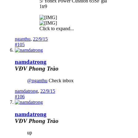
5/ Yonex Power Cushion 65SF giá
1tr9
Click to expand...
nganthu
,
22/9/15
#105
namdatrong
VĐV Phong Trào
@
nganthu
Check inbox
namdatrong
,
22/9/15
#106
namdatrong
VĐV Phong Trào
up