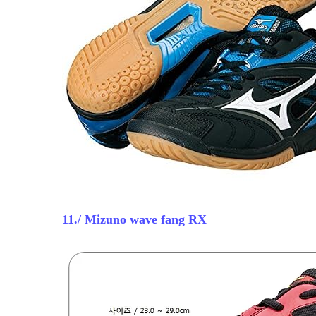
1
1
./ Mizuno wave fang
RX