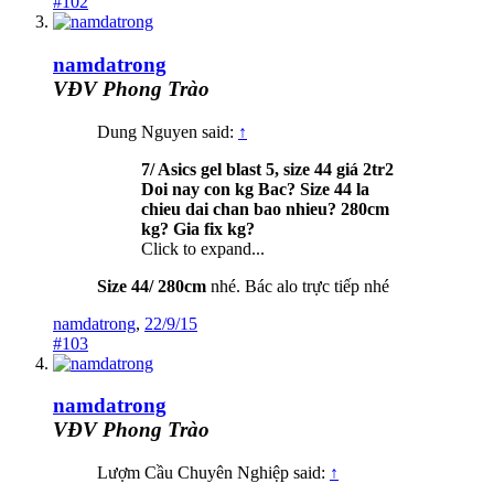
#102
namdatrong
VĐV Phong Trào
Dung Nguyen said:
↑
7/ Asics gel blast 5, size 44 giá 2tr2
Doi nay con kg Bac? Size 44 la
chieu dai chan bao nhieu? 280cm
kg? Gia fix kg?
Click to expand...
Size 44/ 280cm
nhé. Bác alo trực tiếp nhé
namdatrong
,
22/9/15
#103
namdatrong
VĐV Phong Trào
Lượm Cầu Chuyên Nghiệp said:
↑