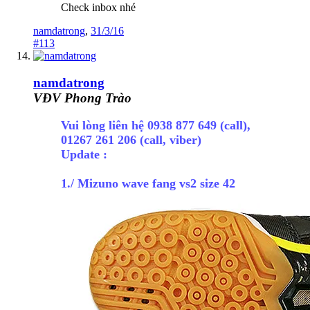
Check inbox nhé
namdatrong
,
31/3/16
#113
namdatrong
VĐV Phong Trào
Vui lòng liên hệ 0938 877 649 (call),
01267 261 206 (call, viber)
Update :
1./ Mizuno wave fang vs2 size 42