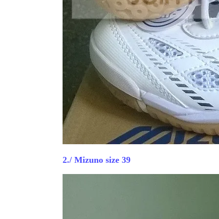
2./ Mizuno size 39