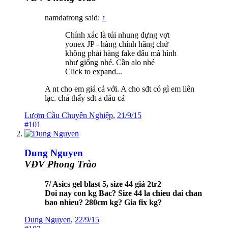
namdatrong said:
↑
Chính xác là túi nhung đựng vợt
yonex JP - hàng chính hãng chứ
không phải hàng fake đâu mà hình
như giống nhé. Cần alo nhé
Click to expand...
A nt cho em giá cả với. A cho sđt có gì em liên
lạc. chả thấy sđt a đâu cả
Lượm Cầu Chuyên Nghiệp
,
21/9/15
#101
Dung Nguyen
VĐV Phong Trào
7/ Asics gel blast 5, size 44 giá 2tr2
Doi nay con kg Bac? Size 44 la chieu dai chan
bao nhieu? 280cm kg? Gia fix kg?
Dung Nguyen
,
22/9/15