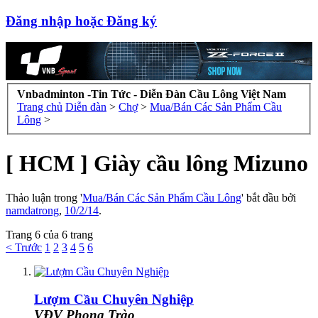
Đăng nhập hoặc Đăng ký
Vnbadminton -Tin Tức - Diễn Đàn Cầu Lông Việt Nam
Trang chủ
Diễn đàn
>
Chợ
>
Mua/Bán Các Sản Phẩm Cầu
Lông
>
[ HCM ] Giày cầu lông Mizuno
Thảo luận trong '
Mua/Bán Các Sản Phẩm Cầu Lông
' bắt đầu bởi
namdatrong
,
10/2/14
.
Trang 6 của 6 trang
< Trước
1
2
3
4
5
6
Lượm Cầu Chuyên Nghiệp
VĐV Phong Trào