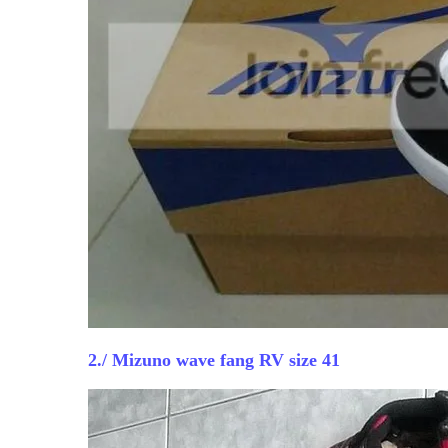
2./ Mizuno wave fang RV size 41