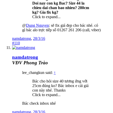
Doi nay con kg Bac? Size 44 la
chieu dai chan bao nhieu? 280cm
kg? Gia fix kg?
Click to expand...
@
Dung Nguyen
: sẽ fix giá đẹp cho bác nhé. có
gì bác alo trực tiếp số 01267 261 206 (call, viber)
namdatrong
,
28/3/16
#110
namdatrong
VĐV Phong Trào
lee_changkun said:
↑
Bác cho hỏi size 40 tương ứng với
25cm đúng ko? Bác inbox e cái giá
con này nhé. Thanks
Click to expand...
Bác check inbox nhé
namdatrong
,
28/3/16