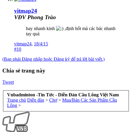
vitmap24
VĐV Phong Trào
bay nhanh kinh
,định hốt mà các bác nhanh
tay quá
vitmap24
,
18/4/15
#10
(Bạn phải Đăng nhập hoặc Đăng ký để trả lời bài viết.)
Chia sẻ trang này
Tweet
Vnbadminton -Tin Tức - Diễn Đàn Cầu Lông Việt Nam
Trang chủ
Diễn đàn
>
Chợ
>
Mua/Bán Các Sản Phẩm Cầu
Lông
>