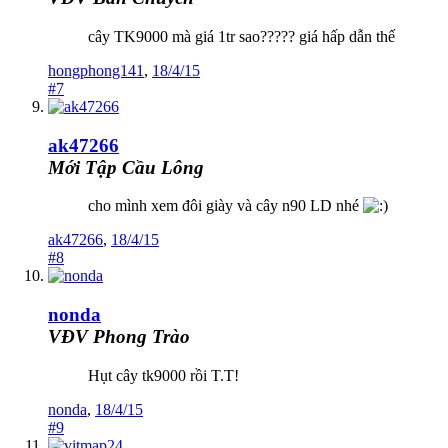
cây TK9000 mà giá 1tr sao????? giá hấp dẫn thế
hongphong141
,
18/4/15
#7
ak47266
Mới Tập Cầu Lông
cho mình xem đôi giày và cây n90 LD nhé
ak47266
,
18/4/15
#8
nonda
VĐV Phong Trào
Hụt cây tk9000 rồi T.T!
nonda
,
18/4/15
#9