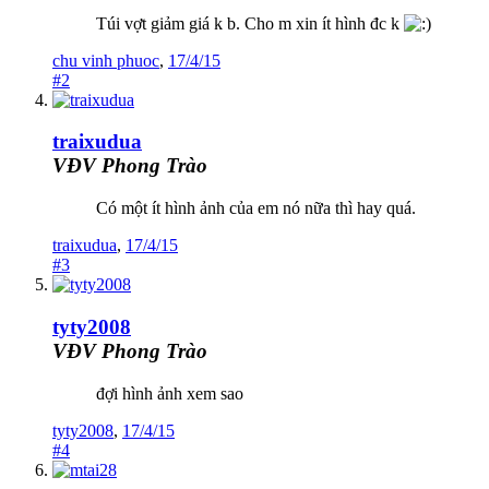
Túi vợt giảm giá k b. Cho m xin ít hình đc k
chu vinh phuoc
,
17/4/15
#2
traixudua
VĐV Phong Trào
Có một ít hình ảnh của em nó nữa thì hay quá.
traixudua
,
17/4/15
#3
tyty2008
VĐV Phong Trào
đợi hình ảnh xem sao
tyty2008
,
17/4/15
#4