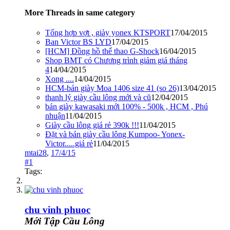
More Threads in same category
Tổng hợp vợt , giày yonex KTSPORT
17/04/2015
Ban Victor BS LYD
17/04/2015
[HCM] Đồng hồ thể thao G-Shock
16/04/2015
Shop BMT có Chương trình giảm giá tháng
4
14/04/2015
Xong ....
14/04/2015
HCM-bán giày Moa 1406 size 41 (so 26)
13/04/2015
thanh lý giày cầu lông mới và cũ
12/04/2015
bán giày kawasaki mới 100% - 500k , HCM , Phú
nhuận
11/04/2015
Giày cầu lông giá rẻ 390k !!!
11/04/2015
Đặt và bán giày cầu lông Kumpoo- Yonex-
Victor.....giá rẻ
11/04/2015
mtai28
,
17/4/15
#1
Tags:
chu vinh phuoc
Mới Tập Cầu Lông