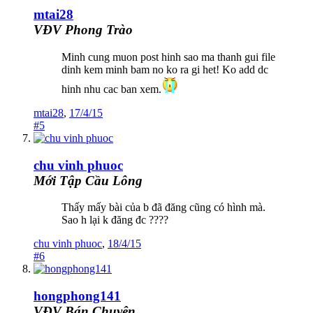
mtai28
VĐV Phong Trào
Minh cung muon post hinh sao ma thanh gui file
dinh kem minh bam no ko ra gi het! Ko add dc
hinh nhu cac ban xem.
mtai28
,
17/4/15
#5
chu vinh phuoc
Mới Tập Cầu Lông
Thấy mấy bài của b đã đăng cũng có hình mà.
Sao h lại k đăng đc ????
chu vinh phuoc
,
18/4/15
#6
hongphong141
VĐV Bán Chuyên