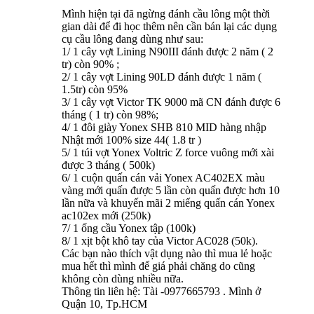
Mình hiện tại đã ngừng đánh cầu lông một thời
gian dài để đi học thêm nên cần bán lại các dụng
cụ cầu lông đang dùng như sau:
1/ 1 cây vợt Lining N90III đánh được 2 năm ( 2
tr) còn 90% ;
2/ 1 cây vợt Lining 90LD đánh được 1 năm (
1.5tr) còn 95%
3/ 1 cây vợt Victor TK 9000 mã CN đánh được 6
tháng ( 1 tr) còn 98%;
4/ 1 đôi giày Yonex SHB 810 MID hàng nhập
Nhật mới 100% size 44( 1.8 tr )
5/ 1 túi vợt Yonex Voltric Z force vuông mới xài
được 3 tháng ( 500k)
6/ 1 cuộn quấn cán vải Yonex AC402EX màu
vàng mới quấn được 5 lần còn quấn được hơn 10
lần nữa và khuyến mãi 2 miếng quấn cán Yonex
ac102ex mới (250k)
7/ 1 ống cầu Yonex tập (100k)
8/ 1 xịt bột khô tay của Victor AC028 (50k).
Các bạn nào thích vật dụng nào thì mua lẻ hoặc
mua hết thì mình để giá phải chăng do cũng
không còn dùng nhiều nữa.
Thông tin liên hệ: Tài -0977665793 . Mình ở
Quận 10, Tp.HCM