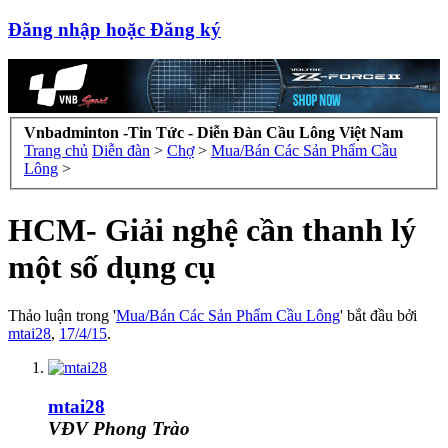
Đăng nhập hoặc Đăng ký
Vnbadminton -Tin Tức - Diễn Đàn Cầu Lông Việt Nam
Trang chủ
Diễn đàn
>
Chợ
>
Mua/Bán Các Sản Phẩm Cầu
Lông
>
HCM- Giải nghệ cần thanh lý
một số dụng cụ
Thảo luận trong '
Mua/Bán Các Sản Phẩm Cầu Lông
' bắt đầu bởi
mtai28
,
17/4/15
.
mtai28
VĐV Phong Trào