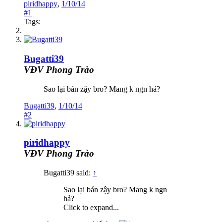
piridhappy
,
1/10/14
#1
Tags:
Bugatti39
VĐV Phong Trào
Sao lại bán zậy bro? Mang k ngn hả?
Bugatti39
,
1/10/14
#2
piridhappy
VĐV Phong Trào
Bugatti39 said:
↑
Sao lại bán zậy bro? Mang k ngn
hả?
Click to expand...