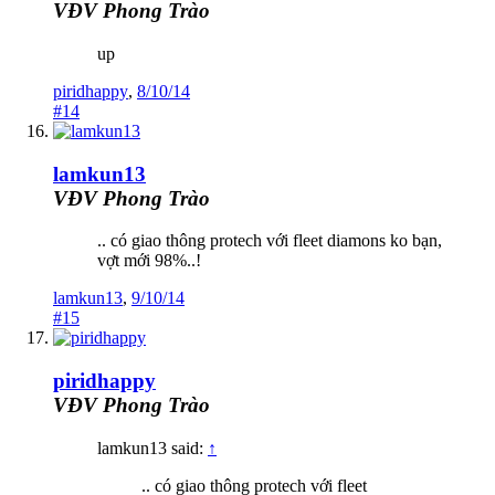
VĐV Phong Trào
up
piridhappy
,
8/10/14
#14
lamkun13
VĐV Phong Trào
.. có giao thông protech với fleet diamons ko bạn,
vợt mới 98%..!
lamkun13
,
9/10/14
#15
piridhappy
VĐV Phong Trào
lamkun13 said:
↑
.. có giao thông protech với fleet