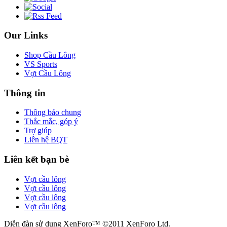
Our Links
Shop Cầu Lông
VS Sports
Vợt Cầu Lông
Thông tin
Thông báo chung
Thắc mắc, góp ý
Trợ giúp
Liên hệ BQT
Liên kết bạn bè
Vợt cầu lông
Vợt cầu lông
Vợt cầu lông
Vợt cầu lông
Diễn đàn sử dụng XenForo™ ©2011 XenForo Ltd.