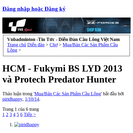
Đăng nhập hoặc Đăng ký
Vnbadminton -Tin Tức - Diễn Đàn Cầu Lông Việt Nam
Trang chủ
Diễn đàn
>
Chợ
>
Mua/Bán Các Sản Phẩm Cầu
Lông
>
HCM - Fukymi BS LYD 2013
và Protech Predator Hunter
Thảo luận trong '
Mua/Bán Các Sản Phẩm Cầu Lông
' bắt đầu bởi
piridhappy
,
1/10/14
.
Trang 1 của 6 trang
1
2
3
4
5
6
Tiếp >