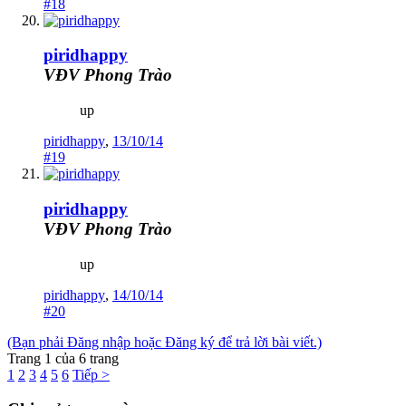
#18
piridhappy
VĐV Phong Trào
up
piridhappy
,
13/10/14
#19
piridhappy
VĐV Phong Trào
up
piridhappy
,
14/10/14
#20
(Bạn phải Đăng nhập hoặc Đăng ký để trả lời bài viết.)
Trang 1 của 6 trang
1
2
3
4
5
6
Tiếp >