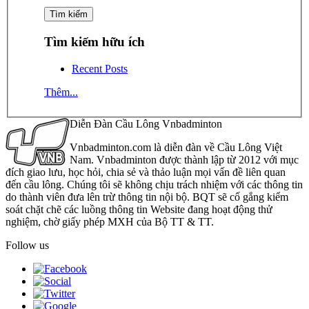
Tìm kiếm hữu ích
Recent Posts
Thêm...
Diễn Đàn Cầu Lông Vnbadminton
Vnbadminton.com là diễn đàn về Cầu Lông Việt
Nam. Vnbadminton được thành lập từ 2012 với mục
đích giao lưu, học hỏi, chia sẻ và thảo luận mọi vấn đề liên quan
đến cầu lông. Chúng tôi sẽ không chịu trách nhiệm với các thông tin
do thành viên đưa lên trừ thông tin nội bộ. BQT sẽ cố gắng kiểm
soát chặt chẽ các luồng thông tin Website đang hoạt động thử
nghiệm, chờ giấy phép MXH của Bộ TT & TT.
Follow us