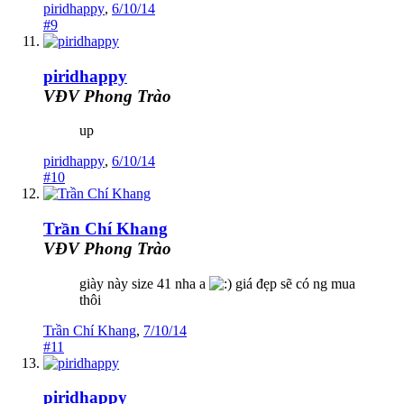
piridhappy
,
6/10/14
#9
piridhappy
VĐV Phong Trào
up
piridhappy
,
6/10/14
#10
Trần Chí Khang
VĐV Phong Trào
giày này size 41 nha a
giá đẹp sẽ có ng mua
thôi
Trần Chí Khang
,
7/10/14
#11
piridhappy