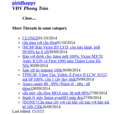
piridhappy
VĐV Phong Trào
Close....
More Threads in same category
CLOSED
01/10/2014
cần mua vợt cầu lông
01/10/2014
[HCM] Bán Victor BS LYD, còn bảo hành, mới
99,69% ko tì vết
30/09/2014
Bán vợt được cho, hàng mới 100%: Victor MX70;
Astec ICON và Fleet 1000 năm Thăng Long Hà
Nội.
30/09/2014
Sale off áo training 100k
30/09/2014
TPHCM, Vũng Tàu: Voltric Z-Force II LCW 3UG5
mã SP 100%, còn 1 cây duy nhất
29/09/2014
Apacs rapier 88 - 99% (Hàng rẻ - bền - dễ
dùng)
28/09/2014
cần giày cầu lông MOA size 38 mới 98%
27/09/2014
thanh lý giày lining ayag003 màu đen
27/09/2014
[DONE] Cần mua cây vợt cùi bắp cùi mía vợt hàn giá
từ 100-150k
26/09/2014
Last edited:
15/3/15