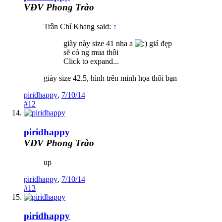
VĐV Phong Trào
Trần Chí Khang said:
↑
giày này size 41 nha a
giá đẹp
sẽ có ng mua thôi
Click to expand...
giày size 42.5, hình trên minh họa thôi bạn
piridhappy
,
7/10/14
#12
piridhappy
VĐV Phong Trào
up
piridhappy
,
7/10/14
#13
piridhappy