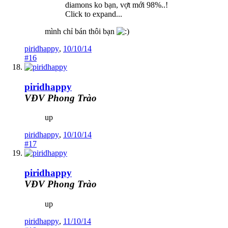
diamons ko bạn, vợt mới 98%..!
Click to expand...
mình chỉ bán thôi bạn
piridhappy
,
10/10/14
#16
piridhappy
VĐV Phong Trào
up
piridhappy
,
10/10/14
#17
piridhappy
VĐV Phong Trào
up
piridhappy
,
11/10/14