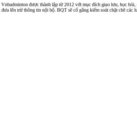
badminton được thành lập từ 2012 với mục đích giao lưu, học hỏi, ch
n đưa lên trừ thông tin nội bộ. BQT sẽ cố gắng kiểm soát chặt chẽ các