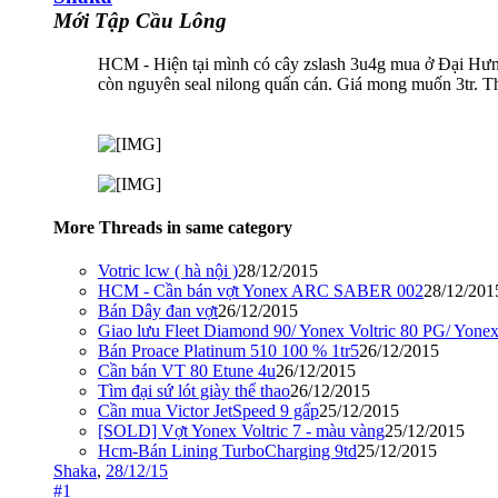
Mới Tập Cầu Lông
HCM - Hiện tại mình có cây zslash 3u4g mua ở Đại Hưng 
còn nguyên seal nilong quấn cán. Giá mong muốn 3tr. Th
More Threads in same category
Votric lcw ( hà nội )
28/12/2015
HCM - Cần bán vợt Yonex ARC SABER 002
28/12/201
Bán Dây đan vợt
26/12/2015
Giao lưu Fleet Diamond 90/ Yonex Voltric 80 PG/ Yo
Bán Proace Platinum 510 100 % 1tr5
26/12/2015
Cần bán VT 80 Etune 4u
26/12/2015
Tìm đại sứ lót giày thể thao
26/12/2015
Cần mua Victor JetSpeed 9 gấp
25/12/2015
[SOLD] Vợt Yonex Voltric 7 - màu vàng
25/12/2015
Hcm-Bán Lining TurboCharging 9td
25/12/2015
Shaka
,
28/12/15
#1