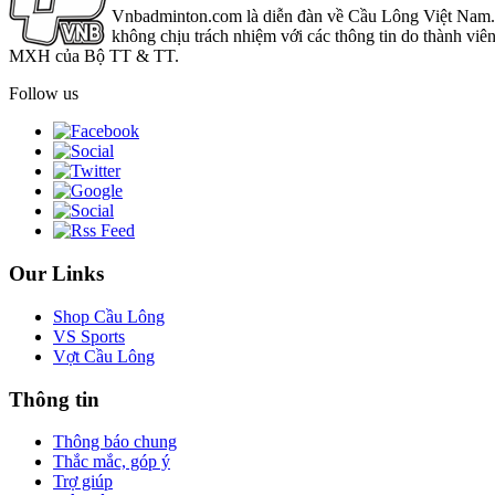
Vnbadminton.com là diễn đàn về Cầu Lông Việt Nam. Vn
không chịu trách nhiệm với các thông tin do thành viê
MXH của Bộ TT & TT.
Follow us
Our Links
Shop Cầu Lông
VS Sports
Vợt Cầu Lông
Thông tin
Thông báo chung
Thắc mắc, góp ý
Trợ giúp