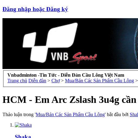
Đăng nhập hoặc Đăng ký
Vnbadminton -Tin Tức - Diễn Đàn Cầu Lông Việt Nam
Trang chủ
Diễn đàn
>
Chợ
>
Mua/Bán Các Sản Phẩm Cầu Lông
>
HCM - Em Arc Zslash 3u4g cần 
Thảo luận trong '
Mua/Bán Các Sản Phẩm Cầu Lông
' bắt đầu bởi
Sha
Shaka