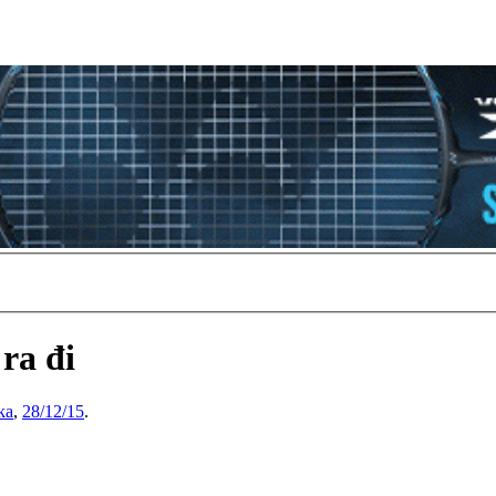
ra đi
ka
,
28/12/15
.