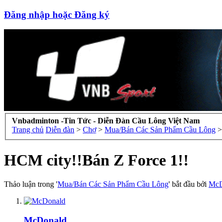
Đăng nhập hoặc Đăng ký
Vnbadminton -Tin Tức - Diễn Đàn Cầu Lông Việt Nam
Trang chủ
Diễn đàn
>
Chợ
>
Mua/Bán Các Sản Phẩm Cầu Lông
>
HCM city!!Bán Z Force 1!!
Thảo luận trong '
Mua/Bán Các Sản Phẩm Cầu Lông
' bắt đầu bởi
McD
McDonald