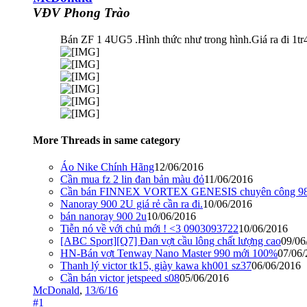
VĐV Phong Trào
Bán ZF 1 4UG5 .Hình thức như trong hình.Giá ra đi 1tr4
More Threads in same category
Áo Nike Chính Hãng
12/06/2016
Cần mua fz 2 lin đan bản màu đỏ
11/06/2016
Cần bán FINNEX VORTEX GENESIS chuyên công 9
Nanoray 900 2U giá rẻ cần ra đi.
10/06/2016
bán nanoray 900 2u
10/06/2016
Tiễn nó về với chủ mới ! <3 0903093722
10/06/2016
[ABC Sport][Q7] Đan vợt cầu lông chất lượng cao
09/06
HN-Bán vợt Tenway Nano Master 990 mới 100%
07/06
Thanh lý victor tk15, giày kawa kh001 sz37
06/06/2016
Cần bán victor jetspeed s08
05/06/2016
McDonald
,
13/6/16
#1