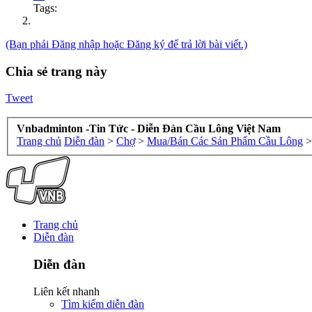
Tags:
(Bạn phải Đăng nhập hoặc Đăng ký để trả lời bài viết.)
Chia sẻ trang này
Tweet
Vnbadminton -Tin Tức - Diễn Đàn Cầu Lông Việt Nam
Trang chủ
Diễn đàn
>
Chợ
>
Mua/Bán Các Sản Phẩm Cầu Lông
>
Trang chủ
Diễn đàn
Diễn đàn
Liên kết nhanh
Tìm kiếm diễn đàn