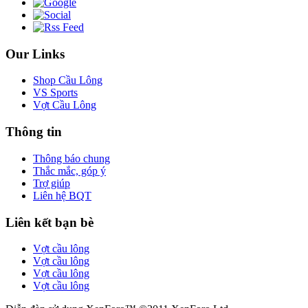
Our Links
Shop Cầu Lông
VS Sports
Vợt Cầu Lông
Thông tin
Thông báo chung
Thắc mắc, góp ý
Trợ giúp
Liên hệ BQT
Liên kết bạn bè
Vợt cầu lông
Vợt cầu lông
Vợt cầu lông
Vợt cầu lông