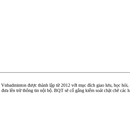
badminton được thành lập từ 2012 với mục đích giao lưu, học hỏi, ch
n đưa lên trừ thông tin nội bộ. BQT sẽ cố gắng kiểm soát chặt chẽ các