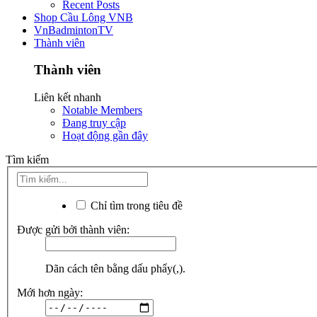
Recent Posts
Shop Cầu Lông VNB
VnBadmintonTV
Thành viên
Thành viên
Liên kết nhanh
Notable Members
Đang truy cập
Hoạt động gần đây
Tìm kiếm
Chỉ tìm trong tiêu đề
Được gửi bởi thành viên:
Dãn cách tên bằng dấu phẩy(,).
Mới hơn ngày: