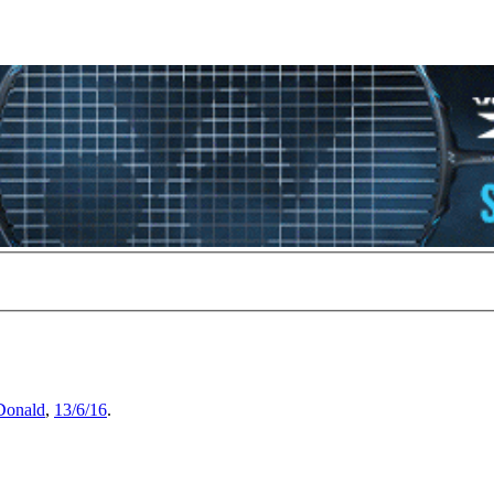
onald
,
13/6/16
.