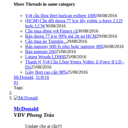
More Threads in same category
Vợt cầu lông fleet hurican exthree 1000
30/08/2016
(HCM) Cần đổi duora 77 lcw lấy voltric z-force 2 LD
hoặc LCW
30/08/2016
Cần mua dòng vợt Finnex cũ
30/08/2016
Bán duora 77 lcw 99% giá 2tr tại HCM
29/08/2016
Cần mua áo Training...
29/08/2016
Bán nanoray 600 fx plus hoặc nanoray 800
26/08/2016
Bán tantrum 200
25/08/2016
Lining Woods LD90II
25/08/2016
Thanh lý Vợt Cầu Lông Yonex Voltric Z-Force II LD -
Đỏ
25/08/2016
Giày fleet cao cấp 98%
25/08/2016
McDonald
,
31/8/16
#1
Tags:
McDonald
VĐV Phong Trào
Update cho ai cần!!!