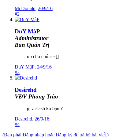
McDonald
,
20/9/16
#2
DuY MậP
Administrator
Ban Quản Trị
up cho chú a =]]
DuY MậP
,
24/9/16
#3
Desirehd
VĐV Phong Trào
gl z-slash ko bạn ?
Desirehd
,
26/9/16
#4
(Bạn phải Đăng nhập hoặc Đăng ký để trả lời bài viết.)