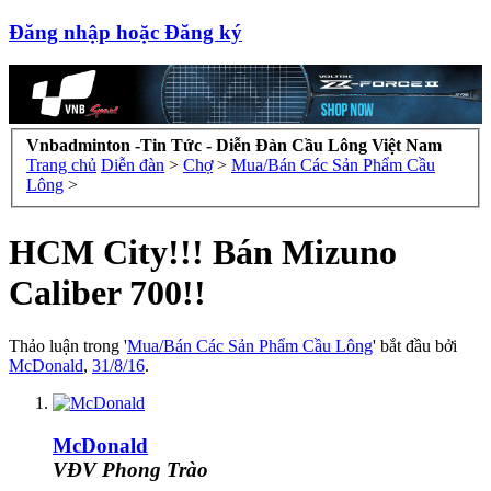
Đăng nhập hoặc Đăng ký
Vnbadminton -Tin Tức - Diễn Đàn Cầu Lông Việt Nam
Trang chủ
Diễn đàn
>
Chợ
>
Mua/Bán Các Sản Phẩm Cầu
Lông
>
HCM City!!! Bán Mizuno
Caliber 700!!
Thảo luận trong '
Mua/Bán Các Sản Phẩm Cầu Lông
' bắt đầu bởi
McDonald
,
31/8/16
.
McDonald
VĐV Phong Trào