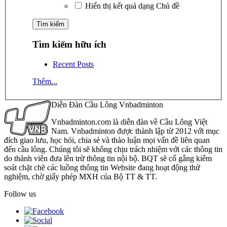
Hiển thị kết quả dạng Chủ đề
Tìm kiếm hữu ích
Recent Posts
Thêm...
Diễn Đàn Cầu Lông Vnbadminton
Vnbadminton.com là diễn đàn về Cầu Lông Việt
Nam. Vnbadminton được thành lập từ 2012 với mục
đích giao lưu, học hỏi, chia sẻ và thảo luận mọi vấn đề liên quan
đến cầu lông. Chúng tôi sẽ không chịu trách nhiệm với các thông tin
do thành viên đưa lên trừ thông tin nội bộ. BQT sẽ cố gắng kiểm
soát chặt chẽ các luồng thông tin Website đang hoạt động thử
nghiệm, chờ giấy phép MXH của Bộ TT & TT.
Follow us