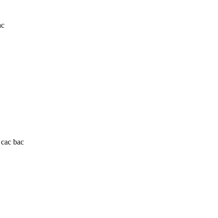
ac
 cac bac