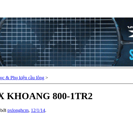
hục & Phụ kiện cầu lông
>
X KHOANG 800-1TR2
u bởi
pxlonghcm
,
12/1/14
.