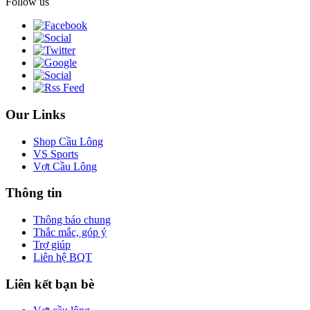
Follow us
Our Links
Shop Cầu Lông
VS Sports
Vợt Cầu Lông
Thông tin
Thông báo chung
Thắc mắc, góp ý
Trợ giúp
Liên hệ BQT
Liên kết bạn bè