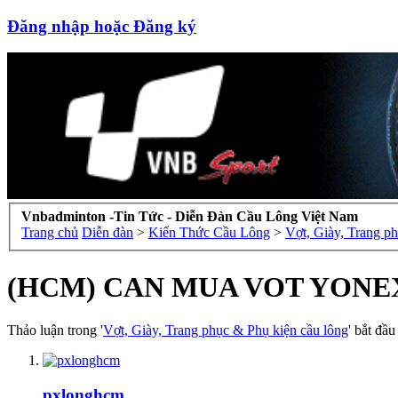
Đăng nhập hoặc Đăng ký
Vnbadminton -Tin Tức - Diễn Đàn Cầu Lông Việt Nam
Trang chủ
Diễn đàn
>
Kiến Thức Cầu Lông
>
Vợt, Giày, Trang p
(HCM) CAN MUA VOT YONE
Thảo luận trong '
Vợt, Giày, Trang phục & Phụ kiện cầu lông
' bắt đầ
pxlonghcm