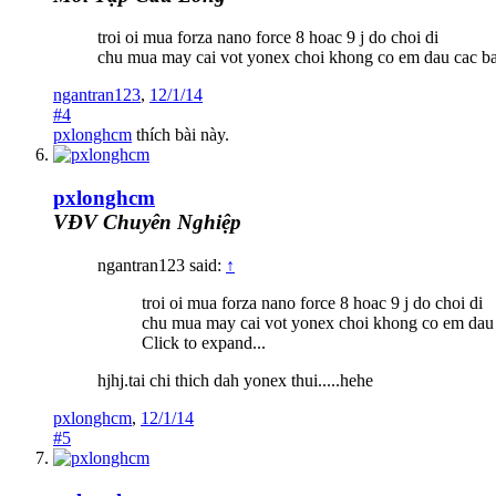
troi oi mua forza nano force 8 hoac 9 j do choi di
chu mua may cai vot yonex choi khong co em dau cac b
ngantran123
,
12/1/14
#4
pxlonghcm
thích bài này.
pxlonghcm
VĐV Chuyên Nghiệp
ngantran123 said:
↑
troi oi mua forza nano force 8 hoac 9 j do choi di
chu mua may cai vot yonex choi khong co em dau
Click to expand...
hjhj.tai chi thich dah yonex thui.....hehe
pxlonghcm
,
12/1/14
#5