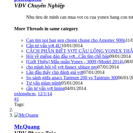
VĐV Chuyên Nghiệp
Nhu tieu de minh can mua vot cu cua yonex hang con tot 
More Threads in same category
Can tim noi ban gen chong chong cho Amortec 900p
11/
Cần tư vấn vợt 4U
10/01/2014
CÁCH PHÂN BIỆT VỢT CẦU LÔNG YONEX THẬ
Hỏi về miếng dán đầu vợt...Cần tìm chỗ bán
09/01/2014
[Giới Thiệu] Mẫu quần Yonex - 3009 (Model 2014).
08/0
cho mình hỏi về vợt finnex xblaze pro
07/01/2014
Lần đầu thấy clip đánh giá vơt
07/01/2014
So sánh giữa apacs Tantrum 200 vs Tantrum 300
06/01/2
Tư vấn giùm mình
05/01/2014
cần tư vấn vợt lining
04/01/2014
pxlonghcm
,
12/1/14
#1
Tags:
Mr.Quang