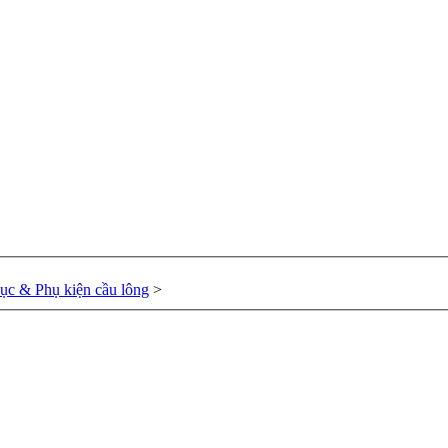
hục & Phụ kiện cầu lông
>