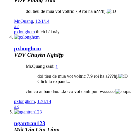
VĐV Phong Trào
doi tieu de mua vot voltric 7,9 roi ha a???hj.
Mr.Quang
,
12/1/14
#2
pxlonghcm
thích bài này.
pxlonghcm
VĐV Chuyên Nghiệp
Mr.Quang said:
↑
doi tieu de mua vot voltric 7,9 roi ha a???hj.
Click to expand...
chu co ai ban dau....ko co vot danh pun waaaaaa
pxlonghcm
,
12/1/14
#3
ngantran123
Mới Tập Cầu Lông