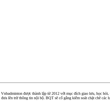
badminton được thành lập từ 2012 với mục đích giao lưu, học hỏi, ch
n đưa lên trừ thông tin nội bộ. BQT sẽ cố gắng kiểm soát chặt chẽ các