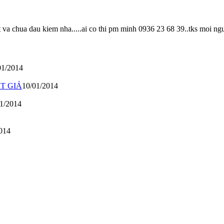
va chua dau kiem nha.....ai co thi pm minh 0936 23 68 39..tks moi nguo
01/2014
T GIẢ
10/01/2014
1/2014
014