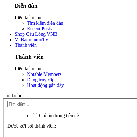
Diễn đàn
Liên kết nhanh
Tìm kiếm diễn đàn
Recent Posts
Shop Cầu Lông VNB
VnBadmintonTV
Thành viên
Thành viên
Liên kết nhanh
Notable Members
Đang truy cập
Hoạt động gần đây
Tìm kiếm
Chỉ tìm trong tiêu đề
Được gửi bởi thành viên: