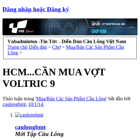
Đăng nhập hoặc Đăng ký
Vnbadminton -Tin Tức - Diễn Đàn Cầu Lông Việt Nam
Trang chủ
Diễn đàn
>
Chợ
>
Mua/Bán Các Sản Phẩm Cầu
Lông
>
HCM...CẦN MUA VỢT
VOLTRIC 9
Thảo luận trong '
Mua/Bán Các Sản Phẩm Cầu Lông
' bắt đầu bởi
caulongbmt
,
10/1/14
.
caulongbmt
Mới Tập Cầu Lông