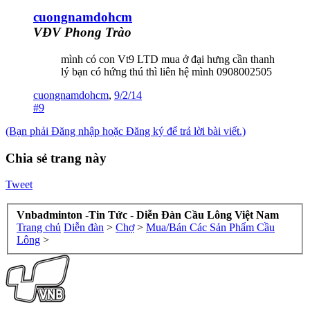
cuongnamdohcm
VĐV Phong Trào
mình có con Vt9 LTD mua ở đại hưng cần thanh
lý bạn có hứng thú thì liên hệ mình 0908002505
cuongnamdohcm
,
9/2/14
#9
(Bạn phải Đăng nhập hoặc Đăng ký để trả lời bài viết.)
Chia sẻ trang này
Tweet
Vnbadminton -Tin Tức - Diễn Đàn Cầu Lông Việt Nam
Trang chủ
Diễn đàn
>
Chợ
>
Mua/Bán Các Sản Phẩm Cầu
Lông
>