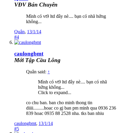
VĐV Bán Chuyên
Mình có vt9 ltd đây nè.... bạn có nhã hứng
không...
Quân
,
13/1/14
#4
caulongbmt
Mới Tập Cầu Lông
Quân said:
↑
Mình có vt9 ltd đây nè.... bạn có nhã
hứng không...
Click to expand...
co chu ban. ban cho minh thong tin
diiii.........hoac co gj ban pm minh qua 0936 236
839 hoac 0935 88 2528 nha. tks ban nhiu
caulongbmt
,
13/1/14
#5