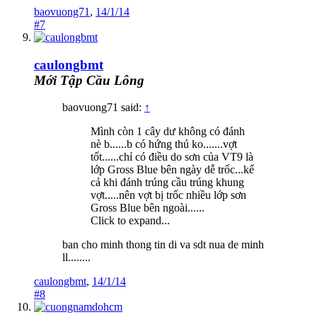
baovuong71
,
14/1/14
#7
caulongbmt
Mới Tập Cầu Lông
baovuong71 said:
↑
Mình còn 1 cây dư không có đánh
nè b......b có hứng thú ko.......vợt
tốt......chỉ có điều do sơn của VT9 là
lớp Gross Blue bên ngày dễ trốc...kể
cả khi đánh trúng cầu trúng khung
vợt.....nên vợt bị trốc nhiều lớp sơn
Gross Blue bên ngoài......
Click to expand...
ban cho minh thong tin di va sdt nua de minh
ll........
caulongbmt
,
14/1/14
#8