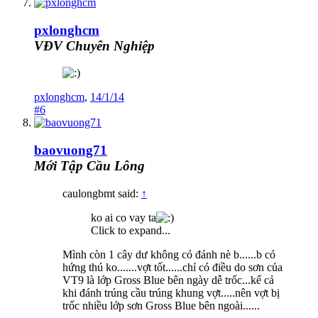
pxlonghcm
VĐV Chuyên Nghiệp
pxlonghcm
,
14/1/14
#6
baovuong71
Mới Tập Cầu Lông
caulongbmt said:
↑
ko ai co vay ta
Click to expand...
Mình còn 1 cây dư không có đánh nè b......b có
hứng thú ko.......vợt tốt......chỉ có điều do sơn của
VT9 là lớp Gross Blue bên ngày dễ trốc...kể cả
khi đánh trúng cầu trúng khung vợt.....nên vợt bị
trốc nhiều lớp sơn Gross Blue bên ngoài......