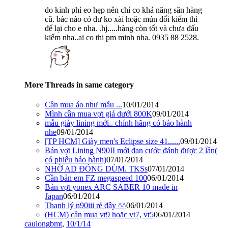
do kinh phí eo hẹp nên chỉ co khả năng săn hàng
cũ. bác nào có dư ko xài hoặc mún đổi kiếm thì
để lại cho e nha. .hj.....hàng còn tốt và chưa đấu
kiếm nha..ai co thi pm minh nha. 0935 88 2528.
More Threads in same category
Cần mua áo như mẫu ...
10/01/2014
Mình cần mua vợt giá dưới 800K
09/01/2014
mẫu giày lining mới.. chính hãng có bảo hành
nhe
09/01/2014
[TP HCM] Giày men's Eclipse size 41......
09/01/2014
Bán vợt Lining N90II mới đan cước đánh được 2 lần(
có phiếu bảo hành)
07/01/2014
NHỜ AD ĐÓNG DÙM. TKSs
07/01/2014
Cần bán em FZ megaspeed 100
06/01/2014
Bán vợt yonex ARC SABER 10 made in
Japan
06/01/2014
Thanh lý n90iii rẻ đây ^^
06/01/2014
(HCM) cần mua vt9 hoăc vt7, vt5
06/01/2014
caulongbmt
,
10/1/14