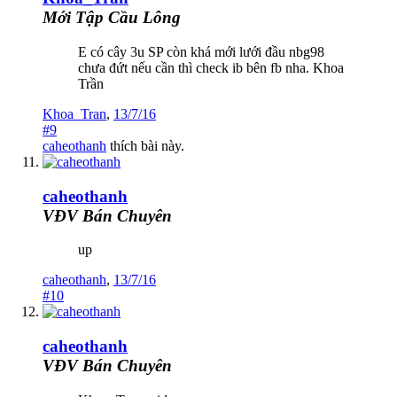
Mới Tập Cầu Lông
E có cây 3u SP còn khá mới lưới đầu nbg98
chưa đứt nếu cần thì check ib bên fb nha. Khoa
Trần
Khoa_Tran
,
13/7/16
#9
caheothanh
thích bài này.
caheothanh
VĐV Bán Chuyên
up
caheothanh
,
13/7/16
#10
caheothanh
VĐV Bán Chuyên