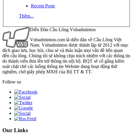
Recent Posts
Thêm...
Diễn Đàn Cầu Lông Vnbadminton
Vnbadminton.com là diễn đàn về Cầu Lông Việt
Nam. Vnbadminton được thành lập từ 2012 với mục
đích giao lưu, học hỏi, chia sẻ và thảo luận mọi vấn đề liên quan
đến cầu lông. Chúng tôi sẽ không chịu trách nhiệm với các thông tin
do thành viên đưa lên trừ thông tin nội bộ. BQT sẽ cố gắng kiểm
soát chặt chẽ các luồng thông tin Website đang hoạt động thử
nghiệm, chờ giấy phép MXH của Bộ TT & TT.
Follow us
Our Links