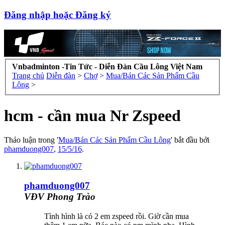
Đăng nhập hoặc Đăng ký
Vnbadminton -Tin Tức - Diễn Đàn Cầu Lông Việt Nam
Trang chủ
Diễn đàn
>
Chợ
>
Mua/Bán Các Sản Phẩm Cầu
Lông
>
hcm - cần mua Nr Zspeed
Thảo luận trong '
Mua/Bán Các Sản Phẩm Cầu Lông
' bắt đầu bởi
phamduong007
,
15/5/16
.
phamduong007
VĐV Phong Trào
Tình hình là có 2 em zspeed rồi. Giờ cần mua