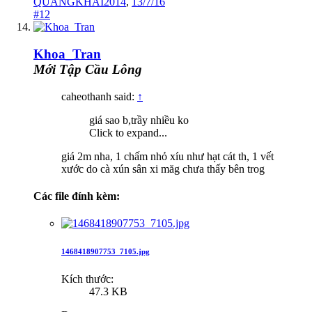
QUANGKHAI2014
,
13/7/16
#12
Khoa_Tran
Mới Tập Cầu Lông
caheothanh said:
↑
giá sao b,trầy nhiều ko
Click to expand...
giá 2m nha, 1 chấm nhỏ xíu như hạt cát th, 1 vết
xước do cà xún sân xi măg chưa thấy bên trog
Các file đính kèm:
1468418907753_7105.jpg
Kích thước:
47.3 KB