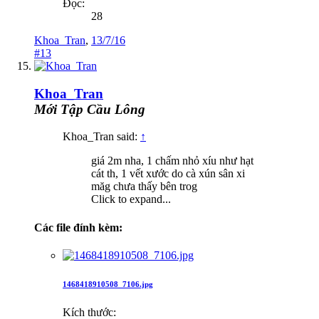
Đọc:
28
Khoa_Tran
,
13/7/16
#13
Khoa_Tran
Mới Tập Cầu Lông
Khoa_Tran said:
↑
giá 2m nha, 1 chấm nhỏ xíu như hạt
cát th, 1 vết xước do cà xún sân xi
măg chưa thấy bên trog
Click to expand...
Các file đính kèm:
1468418910508_7106.jpg
Kích thước: