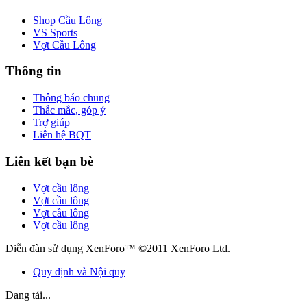
Shop Cầu Lông
VS Sports
Vợt Cầu Lông
Thông tin
Thông báo chung
Thắc mắc, góp ý
Trợ giúp
Liên hệ BQT
Liên kết bạn bè
Vợt cầu lông
Vợt cầu lông
Vợt cầu lông
Vợt cầu lông
Diễn đàn sử dụng XenForo™ ©2011 XenForo Ltd.
Quy định và Nội quy
Đang tải...