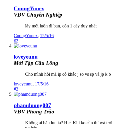
CuongYonex
VĐV Chuyên Nghiệp
lấy mới luôn đi bạn, còn 1 cây duy nhất
CuongYonex
,
15/5/16
#2
loveyeunu
Mới Tập Cầu Lông
Cho mình hỏi mã ip có khác j so vs sp và jp k b
loveyeunu
,
17/5/16
#3
phamduong007
VĐV Phong Trào
Không ai bán lun ta? Hic. Khi ko cần thì wá trời
ng bán.