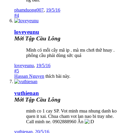
phamduong007
,
19/5/16
#4
loveyeunu
Mới Tập Cầu Lông
Mình có mỗi cây mã ip . mà ms chơi thử hnay .
phông cầu phải dùng sức quá
loveyeunu
,
19/5/16
#5
Hassan Nguyen
thích bài này.
vuthienan
Mới Tập Cầu Lông
minh co 1 cay SP. Vot minh mua nhung danh ko
quen it xai. Chua cham vot lan nao bi tray nhe.
Call minh ne. 0902888960 Ân
vuthienan
,
20/5/16