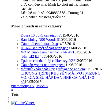
thêm 1 em nữa. Bác nào có pm mình nha. Hình
thức còn đẹp nha. Mình ko chơi mã IP. Thank
các bác.
Liên hệ mình số: 0948883558 - Dương 31t.
Zalo, viber, Messenger đều đc.
More Threads in same category
Doura 10 3ug5 cần giao lưu
15/05/2016
Bán Lining N90 Woods ii
15/05/2016
Cần ra đi em doura 10 sp
14/05/2016
HCM- Bán một số vợt hạng nặng
14/05/2016
Vợt Mizuno Luminasonic 5 I-NAVI
14/05/2016
[bán] zf2 ltd 4u5
14/05/2016
Tp.hcm cần thanh lý caliber reg 99%
12/05/2016
Cần bán yonex nanoray speed
11/05/2016
Vớ xuất khẩu chất lượng trở lại cho anh em
10/05/2016
CHƯƠNG TRÌNH KHUYẾN MÃI VỢT MIZUNO
VỚI GIÁ SIÊU HẤP DẪN NHÉ CẢ NHÀ ! <3
<3
10/05/2016
phamduong007
,
15/5/16
#1
Tags: