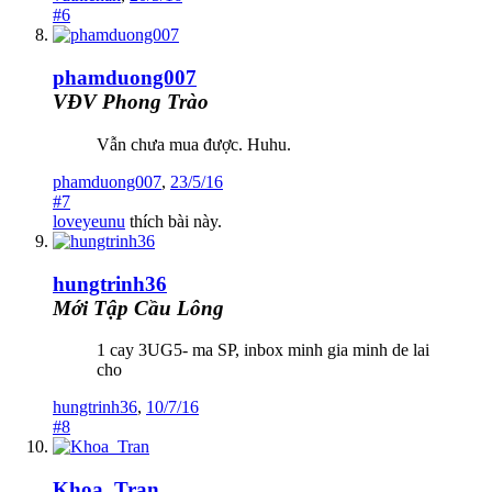
#6
phamduong007
VĐV Phong Trào
Vẫn chưa mua được. Huhu.
phamduong007
,
23/5/16
#7
loveyeunu
thích bài này.
hungtrinh36
Mới Tập Cầu Lông
1 cay 3UG5- ma SP, inbox minh gia minh de lai
cho
hungtrinh36
,
10/7/16
#8
Khoa_Tran