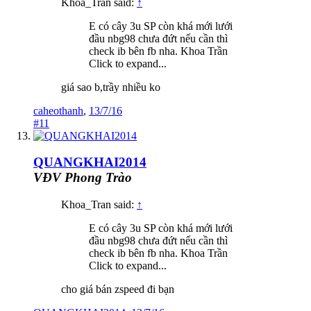
Khoa_Tran said:
↑
E có cây 3u SP còn khá mới lưới
đầu nbg98 chưa đứt nếu cần thì
check ib bên fb nha. Khoa Trần
Click to expand...
giá sao b,trầy nhiều ko
caheothanh
,
13/7/16
#11
QUANGKHAI2014
VĐV Phong Trào
Khoa_Tran said:
↑
E có cây 3u SP còn khá mới lưới
đầu nbg98 chưa đứt nếu cần thì
check ib bên fb nha. Khoa Trần
Click to expand...
cho giá bán zspeed đi bạn