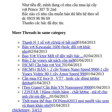
Như tiều đề, mình đang có nhu cầu mua lại cây
vợt Prince 307 Ti 2nd
Bác nào có nhu cầu muốn bán thì liên hệ theo số
dt: 0919 96 96 69
Thanks các bác đã đọc tin.
More Threads in same category
Thanh lý 1 số vợt cũ!giá rẻ bất ngờ
03/04/2013
Bán vợt Kawasaki 1600 (hoặc đổi vợt khác
nha)
02/04/2013
Bao Vợt Vỉctor Mới về đây mấy bác....
02/04/2013
Bán 2 áo yonex sát nách còn mới
02/04/2013
[HCM] Cần bán vợt Vol 7
02/04/2013
[HCM]-( BÁN )_2 cây Yonex Nano Speed 9900,1 cây
Yonex Voltric 80,1 cây Amor Speed 990
01/04/2013
Cần mua FZ foce 9 , VT7 , hoặc các dòng tương
đương
01/04/2013
[Tien Giang] Cần Bán YN Nanospeed 9900
01/04/2013
[ ZJSTAR ] Hàng chính hãng , chất lượng , giá rẽ cho
anh chị em đây....
01/04/2013
Thời trang thể thao DONmoij2013 mọi người vào xem
và tham khảo nhé!
01/04/2013
chickenspy
,
3/4/13