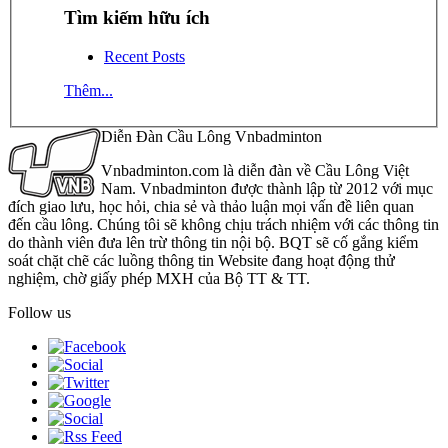
Tìm kiếm hữu ích
Recent Posts
Thêm...
Diễn Đàn Cầu Lông Vnbadminton
Vnbadminton.com là diễn đàn về Cầu Lông Việt
Nam. Vnbadminton được thành lập từ 2012 với mục
đích giao lưu, học hỏi, chia sẻ và thảo luận mọi vấn đề liên quan
đến cầu lông. Chúng tôi sẽ không chịu trách nhiệm với các thông tin
do thành viên đưa lên trừ thông tin nội bộ. BQT sẽ cố gắng kiểm
soát chặt chẽ các luồng thông tin Website đang hoạt động thử
nghiệm, chờ giấy phép MXH của Bộ TT & TT.
Follow us