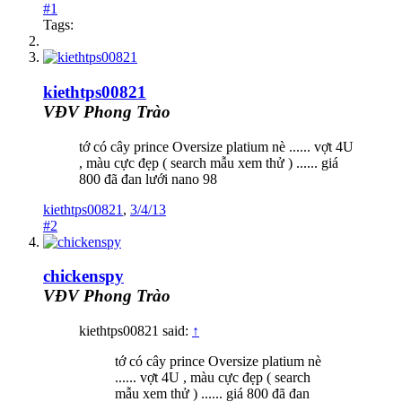
#1
Tags:
kiethtps00821
VĐV Phong Trào
tớ có cây prince Oversize platium nè ...... vợt 4U
, màu cực đẹp ( search mẫu xem thử ) ...... giá
800 đã đan lưới nano 98
kiethtps00821
,
3/4/13
#2
chickenspy
VĐV Phong Trào
kiethtps00821 said:
↑
tớ có cây prince Oversize platium nè
...... vợt 4U , màu cực đẹp ( search
mẫu xem thử ) ...... giá 800 đã đan