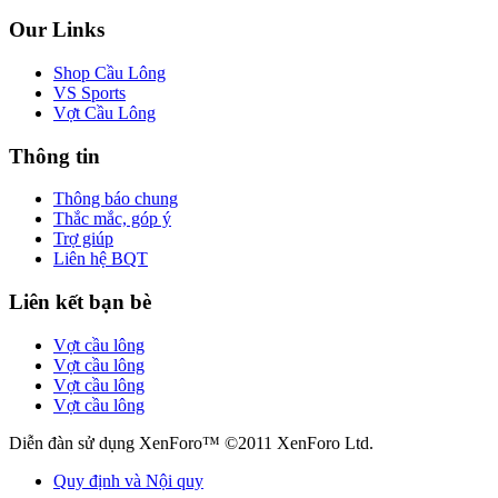
Our Links
Shop Cầu Lông
VS Sports
Vợt Cầu Lông
Thông tin
Thông báo chung
Thắc mắc, góp ý
Trợ giúp
Liên hệ BQT
Liên kết bạn bè
Vợt cầu lông
Vợt cầu lông
Vợt cầu lông
Vợt cầu lông
Diễn đàn sử dụng XenForo™ ©2011 XenForo Ltd.
Quy định và Nội quy