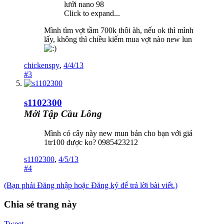
lưới nano 98
Click to expand...
Mình tìm vợt tầm 700k thôi àh, nếu ok thì mình
lấy, không thì chiều kiếm mua vợt nào new lun
chickenspy
,
4/4/13
#3
s1102300
Mới Tập Cầu Lông
Mình có cây này new mun bán cho bạn với giá
1tr100 được ko? 0985423212
s1102300
,
4/5/13
#4
(Bạn phải Đăng nhập hoặc Đăng ký để trả lời bài viết.)
Chia sẻ trang này
Tweet