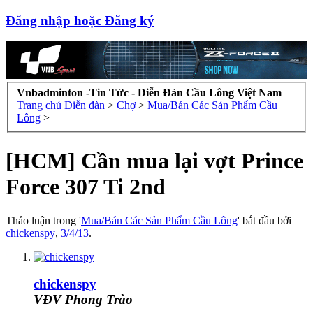
Đăng nhập hoặc Đăng ký
Vnbadminton -Tin Tức - Diễn Đàn Cầu Lông Việt Nam
Trang chủ
Diễn đàn
>
Chợ
>
Mua/Bán Các Sản Phẩm Cầu
Lông
>
[HCM] Cần mua lại vợt Prince
Force 307 Ti 2nd
Thảo luận trong '
Mua/Bán Các Sản Phẩm Cầu Lông
' bắt đầu bởi
chickenspy
,
3/4/13
.
chickenspy
VĐV Phong Trào