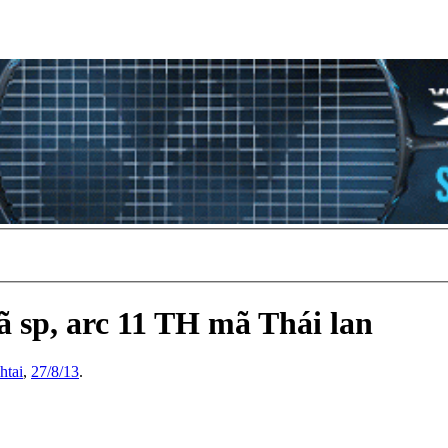
 sp, arc 11 TH mã Thái lan
htai
,
27/8/13
.