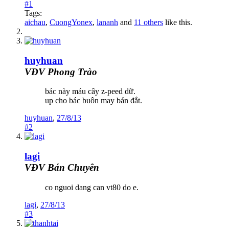
#1
Tags:
aichau
,
CuongYonex
,
lananh
and
11 others
like this.
huyhuan
VĐV Phong Trào
bác này máu cây z-peed dữ.
up cho bác buôn may bán đắt.
huyhuan
,
27/8/13
#2
lagi
VĐV Bán Chuyên
co nguoi dang can vt80 do e.
lagi
,
27/8/13
#3