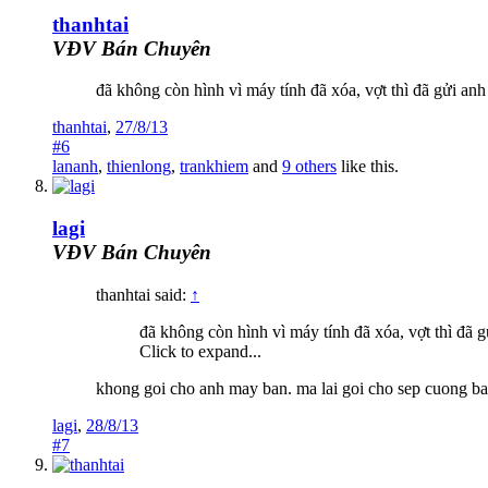
thanhtai
VĐV Bán Chuyên
đã không còn hình vì máy tính đã xóa, vợt thì đã gửi a
thanhtai
,
27/8/13
#6
lananh
,
thienlong
,
trankhiem
and
9 others
like this.
lagi
VĐV Bán Chuyên
thanhtai said:
↑
đã không còn hình vì máy tính đã xóa, vợt thì đã
Click to expand...
khong goi cho anh may ban. ma lai goi cho sep cuong ba
lagi
,
28/8/13
#7