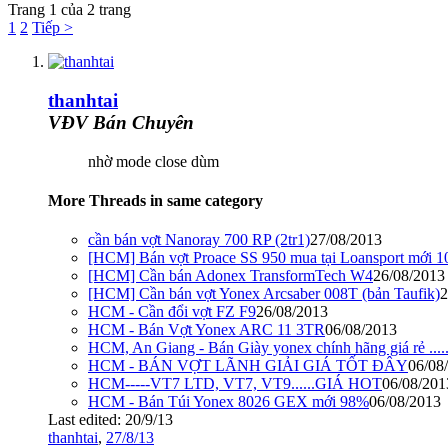
Trang 1 của 2 trang
1
2
Tiếp >
thanhtai
VĐV Bán Chuyên
nhờ mode close dùm
More Threads in same category
cần bán vợt Nanoray 700 RP (2tr1)
27/08/2013
[HCM] Bán vợt Proace SS 950 mua tại Loansport mới 
[HCM] Cần bán Adonex TransformTech W4
26/08/2013
[HCM] Cần bán vợt Yonex Arcsaber 008T (bản Taufik)
2
HCM - Cần đổi vợt FZ F9
26/08/2013
HCM - Bán Vợt Yonex ARC 11 3TR
06/08/2013
HCM, An Giang - Bán Giày yonex chính hãng giá rẻ ....
HCM - BÁN VỢT LÃNH GIẢI GIÁ TỐT ĐÂY
06/08
HCM-----VT7 LTD, VT7, VT9......GIÁ HOT
06/08/201
HCM - Bán Túi Yonex 8026 GEX mới 98%
06/08/2013
Last edited:
20/9/13
thanhtai
,
27/8/13