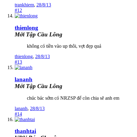
trankhiem
,
28/8/13
#12
thienlong
Mới Tập Cầu Lông
không có tiền vào up thôi, vợt đẹp quá
thienlong
,
28/8/13
#13
lananh
Mới Tập Cầu Lông
chúc bác sớm có NRZSP để còn chia sẽ anh em
lananh
,
28/8/13
#14
thanhtai