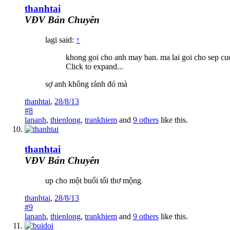
thanhtai
VĐV Bán Chuyên
lagi said:
↑
khong goi cho anh may ban. ma lai goi cho sep cu
Click to expand...
sợ anh không rảnh đó mà
thanhtai
,
28/8/13
#8
lananh
,
thienlong
,
trankhiem
and
9 others
like this.
thanhtai
VĐV Bán Chuyên
up cho một buổi tối thơ mộng
thanhtai
,
28/8/13
#9
lananh
,
thienlong
,
trankhiem
and
9 others
like this.