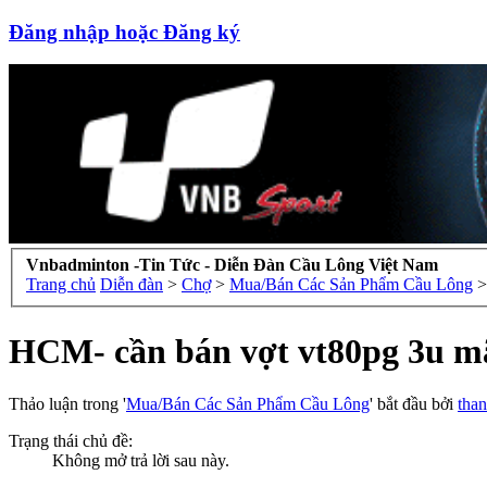
Đăng nhập hoặc Đăng ký
Vnbadminton -Tin Tức - Diễn Đàn Cầu Lông Việt Nam
Trang chủ
Diễn đàn
>
Chợ
>
Mua/Bán Các Sản Phẩm Cầu Lông
>
HCM- cần bán vợt vt80pg 3u mã
Thảo luận trong '
Mua/Bán Các Sản Phẩm Cầu Lông
' bắt đầu bởi
than
Trạng thái chủ đề:
Không mở trả lời sau này.