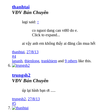
thanhtai
VĐV Bán Chuyên
lagi said:
↑
co nguoi dang can vt80 do e.
Click to expand...
ai vậy anh em không thấy ai đăng cần mua hết
thanhtai
,
27/8/13
#4
lananh
,
thienlong
,
trankhiem
and
9 others
like this.
trungsh2
VĐV Bán Chuyên
úp lại hình bạn ơi .....
trungsh2
,
27/8/13
#5