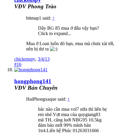
VĐV Phong Trào
bitmap1 said:
↑
Dây BG 85 mua ở đâu vậy bạn?
Click to expand...
Mua ở Loan luôn đó bạn, mua mà chưa xài tới,
nên bị dư ra
chickenspy
,
3/4/13
#16
hongphong141
VĐV Bán Chuyên
HaiPhongxaque said:
↑
bác nào cần mua vol7 nữa thì liên hẹ
em nhé.Vợt mua của quygiang83
mã TH, căng luới NBG95 10,5kg
đảm bảo mới 99% mình bán
1tr4.Liên hệ Phúc 01263031666