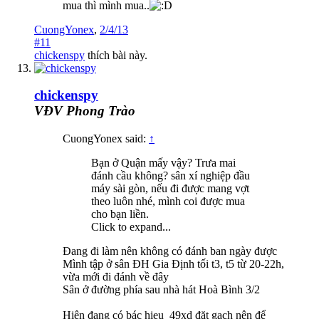
mua thì mình mua..
CuongYonex
,
2/4/13
#11
chickenspy
thích bài này.
chickenspy
VĐV Phong Trào
CuongYonex said:
↑
Bạn ở Quận mấy vậy? Trưa mai
đánh cầu không? sân xí nghiệp đầu
máy sài gòn, nếu đi được mang vợt
theo luôn nhé, mình coi được mua
cho bạn liền.
Click to expand...
Đang đi làm nên không có đánh ban ngày được
Mình tập ở sân ĐH Gia Định tối t3, t5 từ 20-22h,
vừa mới đi đánh về đây
Sân ở đường phía sau nhà hát Hoà Bình 3/2
Hiện đang có bác hieu_49xd đặt gạch nên để