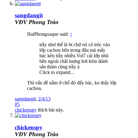
sangdangit
VĐV Phong Trào
HaiPhongxaque said:
↑
trầy như thế là bt chứ nó có tróc vào
lớp cacbon bên trong đâu mà mấy
bác kêu trầy nhiều.Vol7 cái lớp nhũ
bên ngoài chất luợng hơi kém đánh
sân thảm cũng trầy à
Click to expand...
Thì vấn đề nằm ở chổ đó đấy bác, ko thấy lớp
cacbon.
sangdangit
,
2/4/13
#5
chickenspy
thích bài này.
chickenspy
VĐV Phong Trào