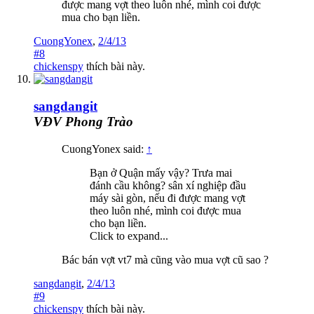
được mang vợt theo luôn nhé, mình coi được
mua cho bạn liền.
CuongYonex
,
2/4/13
#8
chickenspy
thích bài này.
sangdangit
VĐV Phong Trào
CuongYonex said:
↑
Bạn ở Quận mấy vậy? Trưa mai
đánh cầu không? sân xí nghiệp đầu
máy sài gòn, nếu đi được mang vợt
theo luôn nhé, mình coi được mua
cho bạn liền.
Click to expand...
Bác bán vợt vt7 mà cũng vào mua vợt cũ sao ?
sangdangit
,
2/4/13
#9
chickenspy
thích bài này.