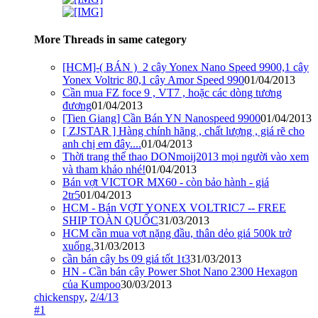
More Threads in same category
[HCM]-( BÁN )_2 cây Yonex Nano Speed 9900,1 cây
Yonex Voltric 80,1 cây Amor Speed 990
01/04/2013
Cần mua FZ foce 9 , VT7 , hoặc các dòng tương
đương
01/04/2013
[Tien Giang] Cần Bán YN Nanospeed 9900
01/04/2013
[ ZJSTAR ] Hàng chính hãng , chất lượng , giá rẽ cho
anh chị em đây....
01/04/2013
Thời trang thể thao DONmoij2013 mọi người vào xem
và tham khảo nhé!
01/04/2013
Bán vợt VICTOR MX60 - còn bảo hành - giá
2tr5
01/04/2013
HCM - Bán VỢT YONEX VOLTRIC7 -- FREE
SHIP TOÀN QUỐC
31/03/2013
HCM cần mua vợt nặng đầu, thân dẻo giá 500k trở
xuống.
31/03/2013
cần bán cây bs 09 giá tốt 1t3
31/03/2013
HN - Cần bán cây Power Shot Nano 2300 Hexagon
của Kumpoo
30/03/2013
chickenspy
,
2/4/13
#1