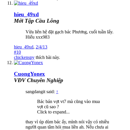
hieu_49xd
Mới Tập Cầu Lông
Vừa liên hệ đặt gạch bác Phương, cuối tuần lấy.
Hiếu xxx983
hieu_49xd
,
2/4/13
#10
chickenspy
thích bài này.
CuongYonex
VĐV Chuyên Nghiệp
sangdangit said:
↑
Bác bán vợt vt7 mà cũng vào mua
vợt cũ sao ?
Click to expand...
thay vì úp dùm bác ấy, mình nói vậy có nhiều
người quan tâm hỏi mua liền ah. Nếu chưa ai