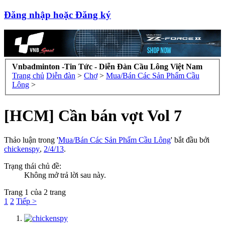
Đăng nhập hoặc Đăng ký
Vnbadminton -Tin Tức - Diễn Đàn Cầu Lông Việt Nam
Trang chủ
Diễn đàn
>
Chợ
>
Mua/Bán Các Sản Phẩm Cầu
Lông
>
[HCM] Cần bán vợt Vol 7
Thảo luận trong '
Mua/Bán Các Sản Phẩm Cầu Lông
' bắt đầu bởi
chickenspy
,
2/4/13
.
Trạng thái chủ đề:
Không mở trả lời sau này.
Trang 1 của 2 trang
1
2
Tiếp >