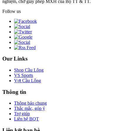
nghiệm, chờ giấy phép MXH của Bộ TT & TT.
Follow us
Our Links
Shop Cầu Lông
VS Sports
Vợt Cầu Lông
Thông tin
Thông báo chung
Thắc mắc, góp ý
Trợ giúp
Liên hệ BQT
Liên kết bạn bè