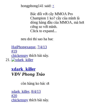
hongphong141 said:
↑
Bác đổi với cây MMOA Pro
Champion 1 ko? cây của mình là
dòng hàng đầu của MMOA, mà hơi
cứng so với mình.
Click to expand...
neu doi thi sao ha bac
HaiPhongxaque
,
7/4/13
#19
chickenspy
thích bài này.
xdark_killer
VĐV Phong Trào
còn hàng ko bác ơi
xdark_killer
,
8/4/13
#20
chickenspy
thích bài này.