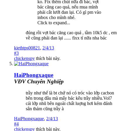
ko. Fix thêm chút nữa đi bác, vợt
bác căng cao quá, nếu mua mình
phải cắt lưới đan lại. Có gì pm vào
inbox cho mình nhé.
Click to expand...
đúng rồi vợt bác căng cao quá , tầm 10k5 dc , em
về cũng phải đan lại ...... fixx tí nữa nha bác
kiethtps00821
,
2/4/13
#3
chickenspy
thích bài này.
HaiPhongxaque
VĐV Chuyên Nghiệp
trầy như thế là bt chứ nó có tróc vào lớp cacbon
bên trong đâu mà mấy bác kêu trầy nhiều.Vol7
cái lớp nhũ bên ngoài chất luợng hơi kém đánh
sân thảm cũng trầy à
HaiPhongxaque
,
2/4/13
#4
chickenspy
thích bài này.