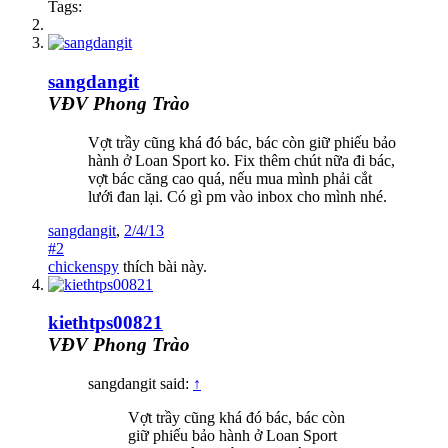
Tags:
sangdangit
VĐV Phong Trào
Vợt trầy cũng khá đó bác, bác còn giữ phiếu bảo
hành ở Loan Sport ko. Fix thêm chút nữa đi bác,
vợt bác căng cao quá, nếu mua mình phải cắt
lưới đan lại. Có gì pm vào inbox cho mình nhé.
sangdangit
,
2/4/13
#2
chickenspy
thích bài này.
kiethtps00821
VĐV Phong Trào
sangdangit said:
↑
Vợt trầy cũng khá đó bác, bác còn
giữ phiếu bảo hành ở Loan Sport