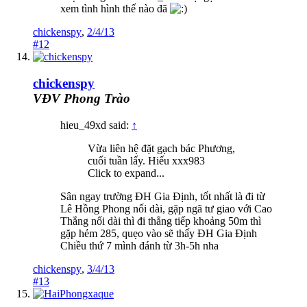
xem tình hình thế nào đã
chickenspy
,
2/4/13
#12
chickenspy
VĐV Phong Trào
hieu_49xd said:
↑
Vừa liên hệ đặt gạch bác Phương,
cuối tuần lấy. Hiếu xxx983
Click to expand...
Sân ngay trường ĐH Gia Định, tốt nhất là đi từ
Lê Hồng Phong nối dài, gặp ngã tư giao với Cao
Thắng nối dài thì đi thẳng tiếp khoảng 50m thì
gặp hẻm 285, quẹo vào sẽ thấy ĐH Gia Định
Chiều thứ 7 mình đánh từ 3h-5h nha
chickenspy
,
3/4/13
#13