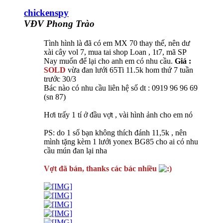
chickenspy
VĐV Phong Trào
Tình hình là đã có em MX 70 thay thế, nên dư
xài cây vol 7, mua tai shop Loan , 1t7, mã SP
Nay muốn để lại cho anh em có nhu cầu.
Giá :
SOLD
vừa đan lưới 65Ti 11.5k hom thứ 7 tuần
trước 30/3
Bác nào có nhu cầu liên hệ số dt : 0919 96 96 69
(sn 87)
Hơi trấy 1 tí ở đầu vợt , vài hình ảnh cho em nó
PS: do 1 số bạn không thích đánh 11,5k , nên
mình tặng kèm 1 lưới yonex BG85 cho ai có nhu
cầu mún đan lại nha
Vợt đã bán, thanks các bác nhiều