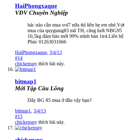
HaiPhongxaque
VĐV Chuyên Nghiệp
bác nào cần mua vol7 nữa thì liên hẹ em nhé.Vợt
mua của quygiang83 mã TH, căng luới NBG95
10,5kg đảm bảo mới 99% mình bán 1tr4.Liên hệ
Phúc 01263031666
HaiPhongxaque
,
3/4/13
#14
chickenspy
thích bài này.
bitmap1
Mới Tập Cầu Lông
Dây BG 85 mua ở đâu vậy bạn?
bitmap1
,
3/4/13
#15
chickenspy
thích bài này.
chickenspy