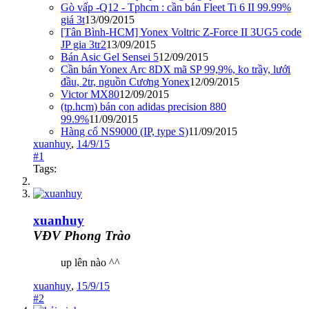
Gò vấp -Q12 - Tphcm : cần bán Fleet Ti 6 II 99.99%
giá 3t
13/09/2015
[Tân Bình-HCM] Yonex Voltric Z-Force II 3UG5 code
JP gia 3tr2
13/09/2015
Bán Asic Gel Sensei 5
12/09/2015
Cần bán Yonex Arc 8DX mã SP 99,9%, ko trầy, lưới
đầu, 2tr, nguồn Cương Yonex
12/09/2015
Victor MX80
12/09/2015
(tp.hcm) bán con adidas precision 880
99.9%
11/09/2015
Hàng cổ NS9000 (IP, type S)
11/09/2015
xuanhuy
,
14/9/15
#1
Tags:
xuanhuy
VĐV Phong Trào
up lên nào ^^
xuanhuy
,
15/9/15
#2