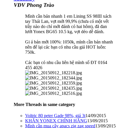
VĐV Phong Trào
Mình cần bán nhanh 1 em Lining SS 98III xách
tay Thái Lan, vợt mới 99,9% (chưa có một vết
trầy nào do chỉ mới đánh có hai hôm), đã đan
lưới Yonex BG65 10.5 kg, vợt dẻo dễ đánh.
Gi á bán mới 100%: 1050k, mình cần bán nhanh
nên để lại các bạn có nhu cầu giá HOT luôn:
750k.
Các bạn có nhu cầu liên hệ mình số ĐT 0164
455 4026
More Threads in same category
Voltric 80 peter Gade 98%, giá 3t
14/09/2015
KHĂN YONEX CHÍNH HÃNG
13/09/2015
Mình cần mua cây apacs zig zag speed
13/09/2015