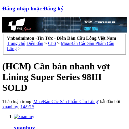
Đăng nhập hoặc Đăng ký
Vnbadminton -Tin Tức - Diễn Đàn Cầu Lông Việt Nam
Trang chủ
Diễn đàn
>
Chợ
>
Mua/Bán Các Sản Phẩm Cầu
Lông
>
(HCM) Cần bán nhanh vợt
Lining Super Series 98III
SOLD
Thảo luận trong '
Mua/Bán Các Sản Phẩm Cầu Lông
' bắt đầu bởi
xuanhuy
,
14/9/15
.
xuanhuy