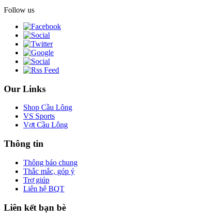
Follow us
Our Links
Shop Cầu Lông
VS Sports
Vợt Cầu Lông
Thông tin
Thông báo chung
Thắc mắc, góp ý
Trợ giúp
Liên hệ BQT
Liên kết bạn bè