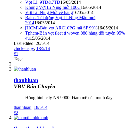
Vợt LI_9TD&7TD
16/05/2014
Khung Vợt Li-Ning mới 100C
16/05/2014
Vợt Li -Ning Mới về hàng
16/05/2014
Balo - Túi đựng Vợt Li-Ning Mẫu mới
2014
16/05/2014
[HCM]-Bán vợt ARC10PG mã SP 99%
16/05/2014
Tphcm-Bán vợt fleet ti woven 888 hàng đội tuyển 95%
4u
15/05/2014
Last edited:
26/5/14
chickenspy
,
18/5/14
#1
Tags:
thanhluan
VĐV Bán Chuyên
Hóng hình cây NS 9900. Đam mê của mình đây
thanhluan
,
18/5/14
#2