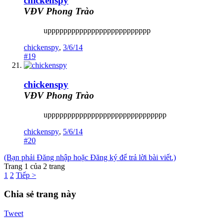
chickenspy
VĐV Phong Trào
upppppppppppppppppppppppppp
chickenspy
,
3/6/14
#19
chickenspy
VĐV Phong Trào
upppppppppppppppppppppppppppppp
chickenspy
,
5/6/14
#20
(Bạn phải Đăng nhập hoặc Đăng ký để trả lời bài viết.)
Trang 1 của 2 trang
1
2
Tiếp >
Chia sẻ trang này
Tweet