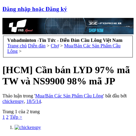
Đăng nhập hoặc Đăng ký
Vnbadminton -Tin Tức - Diễn Đàn Cầu Lông Việt Nam
Trang chủ
Diễn đàn
>
Chợ
>
Mua/Bán Các Sản Phẩm Cầu
Lông
>
[HCM] Cần bán LYD 97% mã
TW và NS9900 98% mã JP
Thảo luận trong '
Mua/Bán Các Sản Phẩm Cầu Lông
' bắt đầu bởi
chickenspy
,
18/5/14
.
Trang 1 của 2 trang
1
2
Tiếp >