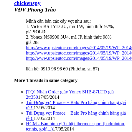
chickenspy
VĐV Phong Trào
Mình cần bán các cây vợt như sau:
1. Victor BS LYD 3U, mã TW, hình thức 97%,
giá
SOLD
2. Yonex NS9900 3U4, mã JP, hình thức 98%,
giá 2t8
http://www.upsieutoc.com/images/2014/05/19/WP_2014
http://www.upsieutoc.com/images/2014/05/19/WP_2014
http://www.upsieutoc.com/images/2014/05/19/WP_2014
liên hệ: 0919 96 96 69 (Phương, sn 87)
More Threads in same category
[TQ] Nhận Order giày Yonex SHB-87LTD giá
2tr350
17/05/2014
Túi Đựng vợt Proace + Balo Pro hàng chính hãng giá
rẻ !!
17/05/2014
Túi Đựng vợt Proace + Balo Pro hàng chính hãng giá
rẻ !!
17/05/2014
HCM - Bán bình giữ nhiệt thermos sport (badminton,
tennis, golf....)
17/05/2014