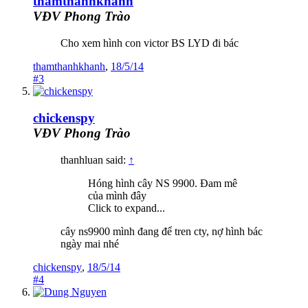
thamthanhkhanh
VĐV Phong Trào
Cho xem hình con victor BS LYD đi bác
thamthanhkhanh
,
18/5/14
#3
chickenspy
VĐV Phong Trào
thanhluan said:
↑
Hóng hình cây NS 9900. Đam mê
của mình đây
Click to expand...
cây ns9900 mình đang để tren cty, nợ hình bác
ngày mai nhé
chickenspy
,
18/5/14
#4