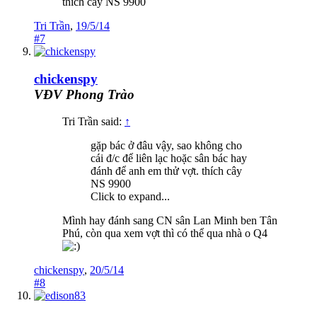
thích cây NS 9900
Tri Trần
,
19/5/14
#7
chickenspy
VĐV Phong Trào
Tri Trần said:
↑
gặp bác ở đâu vậy, sao không cho
cái đ/c để liên lạc hoặc sân bác hay
đánh để anh em thử vợt. thích cây
NS 9900
Click to expand...
Mình hay đánh sang CN sân Lan Minh ben Tân
Phú, còn qua xem vợt thì có thể qua nhà o Q4
chickenspy
,
20/5/14
#8