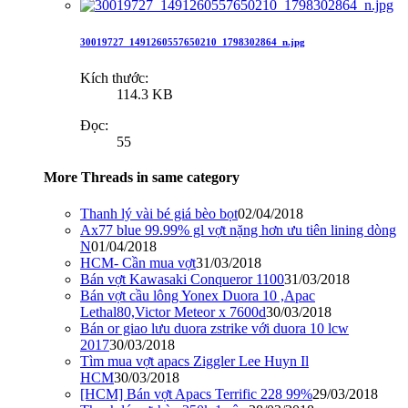
30019727_1491260557650210_1798302864_n.jpg
Kích thước:
114.3 KB
Đọc:
55
More Threads in same category
Thanh lý vài bé giá bèo bọt
02/04/2018
Ax77 blue 99.99% gl vợt nặng hơn ưu tiên lining dòng
N
01/04/2018
HCM- Cần mua vợt
31/03/2018
Bán vợt Kawasaki Conqueror 1100
31/03/2018
Bán vợt cầu lông Yonex Duora 10 ,Apac
Lethal80,Victor Meteor x 7600d
30/03/2018
Bán or giao lưu duora zstrike với duora 10 lcw
2017
30/03/2018
Tìm mua vợt apacs Ziggler Lee Huyn Il
HCM
30/03/2018
[HCM] Bán vợt Apacs Terrific 228 99%
29/03/2018