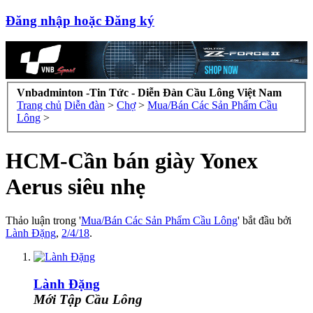
Đăng nhập hoặc Đăng ký
Vnbadminton -Tin Tức - Diễn Đàn Cầu Lông Việt Nam
Trang chủ
Diễn đàn
>
Chợ
>
Mua/Bán Các Sản Phẩm Cầu
Lông
>
HCM-Cần bán giày Yonex
Aerus siêu nhẹ
Thảo luận trong '
Mua/Bán Các Sản Phẩm Cầu Lông
' bắt đầu bởi
Lành Đặng
,
2/4/18
.
Lành Đặng
Mới Tập Cầu Lông