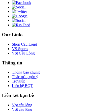
Our Links
Shop Cầu Lông
VS Sports
Vợt Cầu Lông
Thông tin
Thông báo chung
Thắc mắc, góp ý
Trợ giúp
Liên hệ BQT
Liên kết bạn bè
Vợt cầu lông
Vợt cầu lông