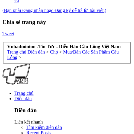
#3
(Bạn phải Đăng nhập hoặc Đăng ký để trả lời bài viết.)
Chia sẻ trang này
Tweet
Vnbadminton -Tin Tức - Diễn Đàn Cầu Lông Việt Nam
Trang chủ
Diễn đàn
>
Chợ
>
Mua/Bán Các Sản Phẩm Cầu
Lông
>
Trang chủ
Diễn đàn
Diễn đàn
Liên kết nhanh
Tìm kiếm diễn đàn
Recent Posts