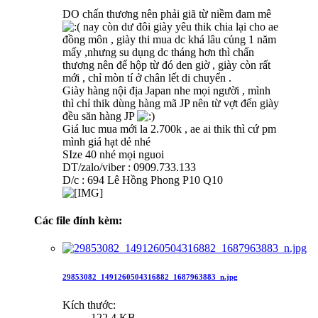
DO chấn thương nên phải giã từ niềm đam mê
nay còn dư đôi giày yêu thik chia lại cho ae
đồng môn , giày thi mua dc khá lâu củng 1 năm
mấy ,nhưng su dụng dc tháng hơn thì chấn
thương nên để hộp từ đó den giờ , giày còn rất
mới , chỉ mòn tí ở chân lết di chuyển .
Giày hàng nội địa Japan nhe mọi người , mình
thì chỉ thik dùng hàng mã JP nên từ vợt đến giày
đều săn hàng JP
Giá luc mua mới la 2.700k , ae ai thik thì cứ pm
mình giá hạt dẻ nhé
SIze 40 nhé mọi nguoi
DT/zalo/viber : 0909.733.133
D/c : 694 Lê Hồng Phong P10 Q10
Các file đính kèm:
29853082_1491260504316882_1687963883_n.jpg
Kích thước:
122.4 KB