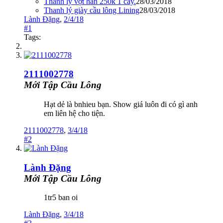
Thanh lý vợt hàn 250k 1 cây.
28/03/2018
Thanh lý giày cầu lông Lining
28/03/2018
Lành Đặng
,
2/4/18
#1
Tags:
2111002778
Mới Tập Cầu Lông
Hạt dẻ là bnhieu bạn. Show giá luôn đi có gì anh
em liên hệ cho tiện.
2111002778
,
3/4/18
#2
Lành Đặng
Mới Tập Cầu Lông
1tr5 ban oi
Lành Đặng
,
3/4/18