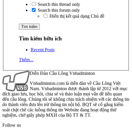
Search this thread only
Search this forum only
Hiển thị kết quả dạng Chủ đề
Tìm kiếm hữu ích
Recent Posts
Thêm...
Diễn Đàn Cầu Lông Vnbadminton
Vnbadminton.com là diễn đàn về Cầu Lông Việt
Nam. Vnbadminton được thành lập từ 2012 với mục
đích giao lưu, học hỏi, chia sẻ và thảo luận mọi vấn đề liên quan
đến cầu lông. Chúng tôi sẽ không chịu trách nhiệm với các thông tin
do thành viên đưa lên trừ thông tin nội bộ. BQT sẽ cố gắng kiểm
soát chặt chẽ các luồng thông tin Website đang hoạt động thử
nghiệm, chờ giấy phép MXH của Bộ TT & TT.
Follow us