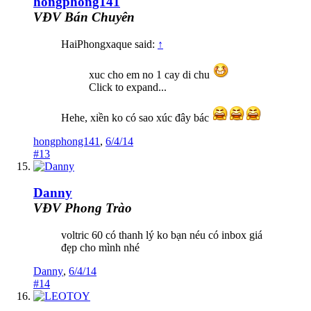
hongphong141
VĐV Bán Chuyên
HaiPhongxaque said:
↑
xuc cho em no 1 cay di chu
Click to expand...
Hehe, xiền ko có sao xúc đây bác
hongphong141
,
6/4/14
#13
Danny
VĐV Phong Trào
voltric 60 có thanh lý ko bạn néu có inbox giá
đẹp cho mình nhé
Danny
,
6/4/14
#14