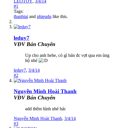
LEOTOY
,
3/4/14
#1
Tags:
thanhtai
and
phieudu
like this.
leduy7
VĐV Bán Chuyên
Up cho anh hehe, có gì bán đc vợt qua em ủng
hộ nhé
leduy7
,
3/4/14
#2
Nguyễn Minh Hoài Thanh
VĐV Bán Chuyên
add thêm hình nhé bác
Nguyễn Minh Hoài Thanh
,
3/4/14
#3