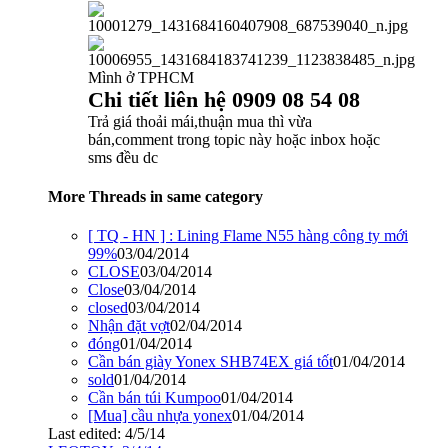
Mình ở TPHCM
Chi tiết liên hệ 0909 08 54 08
Trả giá thoải mái,thuận mua thì vừa
bán,comment trong topic này hoặc inbox hoặc
sms đều dc
More Threads in same category
[ TQ - HN ] : Lining Flame N55 hàng công ty mới
99%
03/04/2014
CLOSE
03/04/2014
Close
03/04/2014
closed
03/04/2014
Nhận đặt vợt
02/04/2014
đóng
01/04/2014
Cần bán giày Yonex SHB74EX giá tốt
01/04/2014
sold
01/04/2014
Cần bán túi Kumpoo
01/04/2014
[Mua] cầu nhựa yonex
01/04/2014
Last edited:
4/5/14