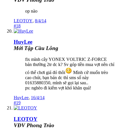
op nào
LEOTOY
,
8/4/14
#18
HuyLee
Mới Tập Cầu Lông
fix mình cây YONEX VOLTRIC Z-FORCE
bản thường 2tr dc k? Sv góp tiền mua vợt nên chỉ
có thể chơi giá đó thôi
Mình cứ muốn trèo
cao chút, bạn bán dc thì sms số này
01635880350, mình sẽ gọi lại sau..
ps: nghèo đi kiếm vợt khó khăn quá!
HuyLee
,
16/4/14
#19
LEOTOY
VĐV Phong Trào