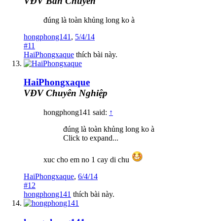
VĐV Bán Chuyên
đúng là toàn khủng long ko à
hongphong141
,
5/4/14
#11
HaiPhongxaque
thích bài này.
HaiPhongxaque
VĐV Chuyên Nghiệp
hongphong141 said:
↑
đúng là toàn khủng long ko à
Click to expand...
xuc cho em no 1 cay di chu
HaiPhongxaque
,
6/4/14
#12
hongphong141
thích bài này.