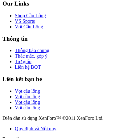
Our Links
Shop Cầu Lông
VS Sports
Vợt Cầu Lông
Thông tin
Thông báo chung
Thắc mắc, góp ý
Trợ giúp
Liên hệ BQT
Liên kết bạn bè
Vợt cầu lông
Vợt cầu lông
Vợt cầu lông
Vợt cầu lông
Diễn đàn sử dụng XenForo™ ©2011 XenForo Ltd.
Quy định và Nội quy