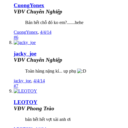
CuongYonex
VĐV Chuyên Nghiệp
Bán hết chỗ đó ko em?.......hehe
CuongYonex
,
4/4/14
#6
jacky_joe
VĐV Chuyên Nghiệp
Toàn hàng nặng kí... up phụ
jacky_joe
,
4/4/14
#7
LEOTOY
VĐV Phong Trào
bán hết hết vợt xài anh ơi