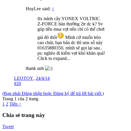
HuyLee said:
↑
fix mình cây YONEX VOLTRIC
Z-FORCE bản thường 2tr dc k? Sv
góp tiền mua vợt nên chỉ có thể chơi
giá đó thôi
Mình cứ muốn trèo
cao chút, bạn bán dc thì sms số này
01635880350, mình sẽ gọi lại sau..
ps: nghèo đi kiếm vợt khó khăn quá!
Click to expand...
thank anh
LEOTOY
,
24/4/14
#20
(Bạn phải Đăng nhập hoặc Đăng ký để trả lời bài viết.)
Trang 1 của 2 trang
1
2
Tiếp >
Chia sẻ trang này
Tweet