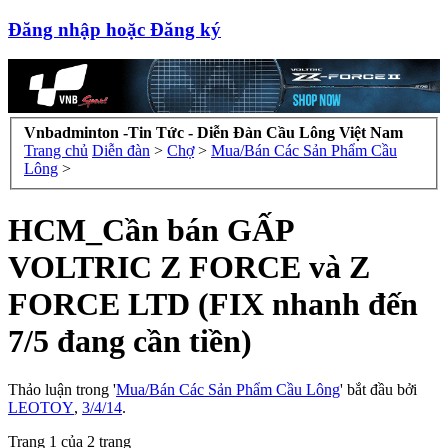
Đăng nhập hoặc Đăng ký
Vnbadminton -Tin Tức - Diễn Đàn Cầu Lông Việt Nam
Trang chủ
Diễn đàn
>
Chợ
>
Mua/Bán Các Sản Phẩm Cầu
Lông
>
HCM_Cần bán GẤP
VOLTRIC Z FORCE và Z
FORCE LTD (FIX nhanh đến
7/5 đang cần tiền)
Thảo luận trong '
Mua/Bán Các Sản Phẩm Cầu Lông
' bắt đầu bởi
LEOTOY
,
3/4/14
.
Trang 1 của 2 trang