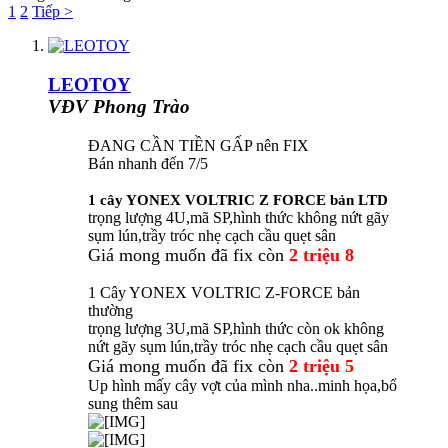
1
2
Tiếp >
LEOTOY
VĐV Phong Trào
ĐANG CẦN TIỀN GẤP nên FIX
Bán nhanh đến 7/5
1 cây YONEX VOLTRIC Z FORCE bản LTD
trọng lượng 4U,mã SP,hình thức không nứt gãy
sụm lún,trầy tróc nhẹ cạch cầu quẹt sân
Giá mong muốn đã fix còn
2 triệu 8
1 Cây YONEX VOLTRIC Z-FORCE bản
thường
trọng lượng 3U,mã SP,hình thức còn ok không
nứt gãy sụm lún,trầy tróc nhẹ cạch cầu quẹt sân
Giá mong muốn đã fix còn
2 triệu 5
Up hình mấy cây vợt của mình nha..minh họa,bổ
sung thêm sau