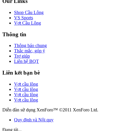
Our Links
Shop Cầu Lông
VS Sports
Vợt Cầu Lông
Thông tin
Thông báo chung
Thắc mắc, góp ý
Trợ giúp
Liên hệ BQT
Liên kết bạn bè
Vợt cầu lông
Vợt cầu lông
Vợt cầu lông
Vợt cầu lông
Diễn đàn sử dụng XenForo™ ©2011 XenForo Ltd.
Quy định và Nội quy
Đang tải...