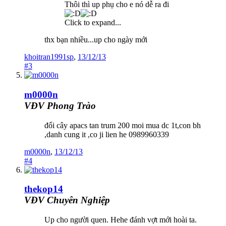
Thôi thì up phụ cho e nó dễ ra đi
Click to expand...
thx bạn nhiều...up cho ngày mới
khoitran1991sp
,
13/12/13
#3
m0000n
VĐV Phong Trào
đổi cây apacs tan trum 200 moi mua dc 1t,con bh
,danh cung it ,co ji lien he 0989960339
m0000n
,
13/12/13
#4
thekop14
VĐV Chuyên Nghiệp
Up cho người quen. Hehe đánh vợt mới hoài ta.