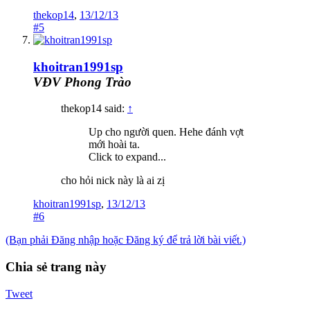
thekop14
,
13/12/13
#5
khoitran1991sp
VĐV Phong Trào
thekop14 said:
↑
Up cho người quen. Hehe đánh vợt
mới hoài ta.
Click to expand...
cho hỏi nick này là ai zị
khoitran1991sp
,
13/12/13
#6
(Bạn phải Đăng nhập hoặc Đăng ký để trả lời bài viết.)
Chia sẻ trang này
Tweet