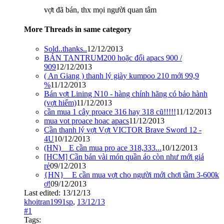
vợt đã bán, thx mọi người quan tâm
More Threads in same category
Sold..thanks..
12/12/2013
BÁN TANTRUM200 hoặc đổi apacs 900 /
909
12/12/2013
( An Giang ) thanh lý giày kumpoo 210 mới 99,9
%
11/12/2013
Bán vợt Lining N10 - hàng chính hãng có bảo hành
(vợt hiếm)
11/12/2013
cần mua 1 cây proace 316 hay 318 cũ!!!!!
11/12/2013
mua vot proace hoac apacs
11/12/2013
Cần thanh lý vợt Vợt VICTOR Brave Sword 12 -
4U
10/12/2013
(HN)__E cần mua pro ace 318,333...
10/12/2013
[HCM] Cần bán vài món quần áo còn như mới giá
rẻ
09/12/2013
{HN}__E cần mua vợt cho người mới chơi tầm 3-600k
ợ!
09/12/2013
Last edited:
13/12/13
khoitran1991sp
,
13/12/13
#1
Tags: