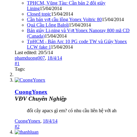
TPHCM, Vũng Tàu: Cần bán 2 đôi giày
Lining
15/04/2014
Closed topic
15/04/2014
Cần bán vợt cầu lông Yonex Voltric 80
15/04/2014
Quả Cầu Lông Baloli
15/04/2014
Bán giày Li-ning và Vợt Yonex Nanoray 800 mã CD
(Canada)
15/04/2014
TpHCM - Bán Arc 10 PG code TW và Giày Yonex
LCW fake 1
15/04/2014
Last edited:
20/5/14
phamduong007
,
18/4/14
#1
Tags:
CuongYonex
VĐV Chuyên Nghiệp
đổi cây apacs gì em? có nhu cầu liên hệ với ah
CuongYonex
,
18/4/14
#2