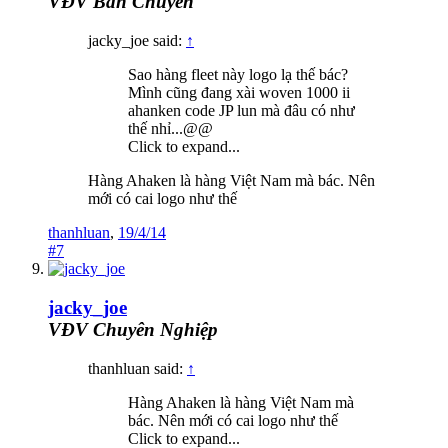
VĐV Bán Chuyên
jacky_joe said:
↑
Sao hàng fleet này logo lạ thế bác?
Mình cũng đang xài woven 1000 ii
ahanken code JP lun mà đâu có như
thế nhỉ...@@
Click to expand...
Hàng Ahaken là hàng Việt Nam mà bác. Nên
mới có cai logo như thế
thanhluan
,
19/4/14
#7
jacky_joe
VĐV Chuyên Nghiệp
thanhluan said:
↑
Hàng Ahaken là hàng Việt Nam mà
bác. Nên mới có cai logo như thế
Click to expand...