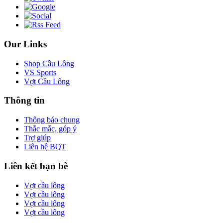
Our Links
Shop Cầu Lông
VS Sports
Vợt Cầu Lông
Thông tin
Thông báo chung
Thắc mắc, góp ý
Trợ giúp
Liên hệ BQT
Liên kết bạn bè
Vợt cầu lông
Vợt cầu lông
Vợt cầu lông
Vợt cầu lông