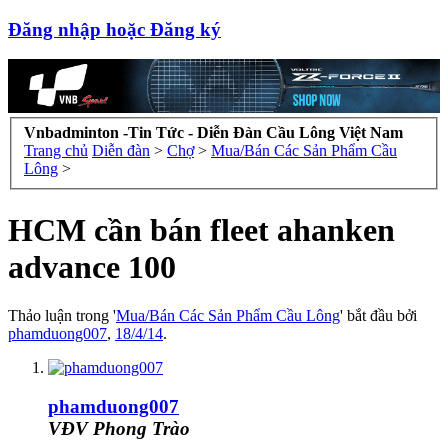
Đăng nhập hoặc Đăng ký
Vnbadminton -Tin Tức - Diễn Đàn Cầu Lông Việt Nam
Trang chủ
Diễn đàn
>
Chợ
>
Mua/Bán Các Sản Phẩm Cầu
Lông
>
HCM cần bán fleet ahanken
advance 100
Thảo luận trong '
Mua/Bán Các Sản Phẩm Cầu Lông
' bắt đầu bởi
phamduong007
,
18/4/14
.
phamduong007
VĐV Phong Trào