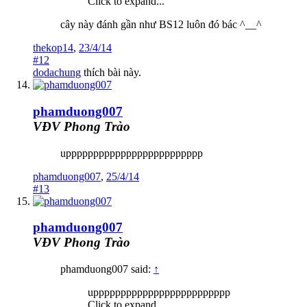
Click to expand...
cây này đánh gần như BS12 luôn đó bác ^__^
thekop14
,
23/4/14
#12
dodachung
thích bài này.
phamduong007
VĐV Phong Trào
uppppppppppppppppppppppppp
phamduong007
,
25/4/14
#13
phamduong007
VĐV Phong Trào
phamduong007 said:
↑
uppppppppppppppppppppppppp
Click to expand...