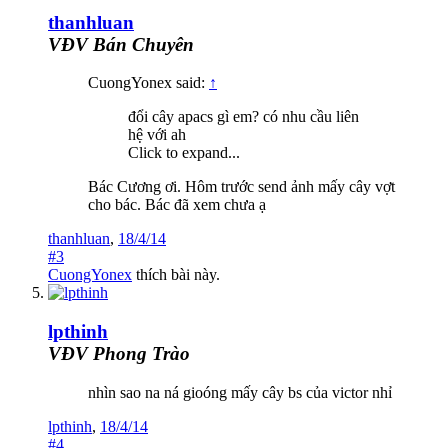
thanhluan
VĐV Bán Chuyên
CuongYonex said:
↑
đổi cây apacs gì em? có nhu cầu liên
hệ với ah
Click to expand...
Bác Cương ơi. Hôm trước send ảnh mấy cây vợt
cho bác. Bác đã xem chưa ạ
thanhluan
,
18/4/14
#3
CuongYonex
thích bài này.
lpthinh
VĐV Phong Trào
nhìn sao na ná gioóng mấy cây bs của victor nhỉ
lpthinh
,
18/4/14
#4