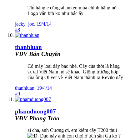
Thì hàng e cũng ahanken mua chính hãng nè.
Logo vẫn bth ko như bác ấy
jacky_joe
,
19/4/14
#8
thanhluan
VĐV Bán Chuyên
Có mấy loại đấy bác nhé. Cây của thớt là hàng
sx tại Việt Nam nó sẽ khác. Giống trường hợp
của ông Oliver về Việt Nam thành ra Revilo đấy
thanhluan
,
19/4/14
#9
phamduong007
VĐV Phong Trào
ai cha, anh Cương ơi, em kiếm cây T200 thui
. Dạo này anh còn chơi ở trên sân Ga ko ?