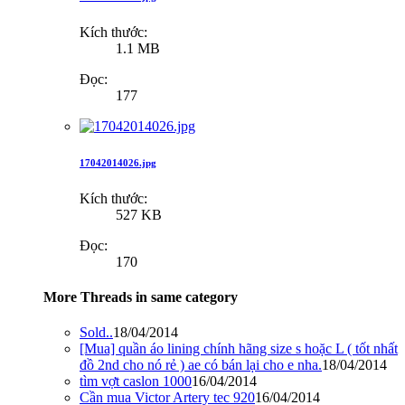
Kích thước:
1.1 MB
Đọc:
177
17042014026.jpg
Kích thước:
527 KB
Đọc:
170
More Threads in same category
Sold..
18/04/2014
[Mua] quần áo lining chính hãng size s hoặc L ( tốt nhất
đồ 2nd cho nó rẻ ) ae có bán lại cho e nha.
18/04/2014
tìm vợt caslon 1000
16/04/2014
Cần mua Victor Artery tec 920
16/04/2014