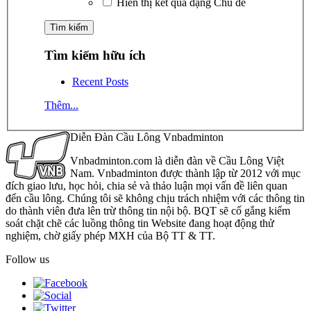
Hiển thị kết quả dạng Chủ đề
Tìm kiếm hữu ích
Recent Posts
Thêm...
Diễn Đàn Cầu Lông Vnbadminton
Vnbadminton.com là diễn đàn về Cầu Lông Việt
Nam. Vnbadminton được thành lập từ 2012 với mục
đích giao lưu, học hỏi, chia sẻ và thảo luận mọi vấn đề liên quan
đến cầu lông. Chúng tôi sẽ không chịu trách nhiệm với các thông tin
do thành viên đưa lên trừ thông tin nội bộ. BQT sẽ cố gắng kiểm
soát chặt chẽ các luồng thông tin Website đang hoạt động thử
nghiệm, chờ giấy phép MXH của Bộ TT & TT.
Follow us