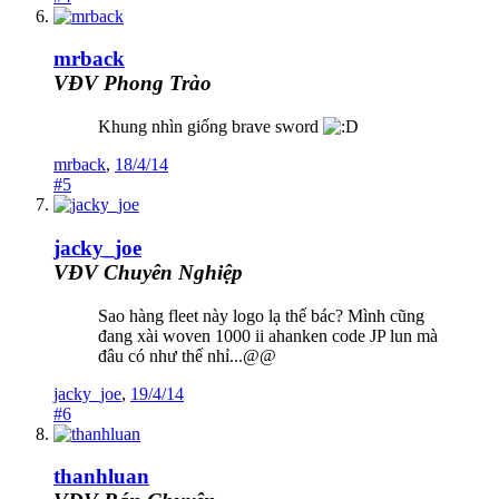
mrback
VĐV Phong Trào
Khung nhìn giống brave sword
mrback
,
18/4/14
#5
jacky_joe
VĐV Chuyên Nghiệp
Sao hàng fleet này logo lạ thế bác? Mình cũng
đang xài woven 1000 ii ahanken code JP lun mà
đâu có như thế nhỉ...@@
jacky_joe
,
19/4/14
#6
thanhluan