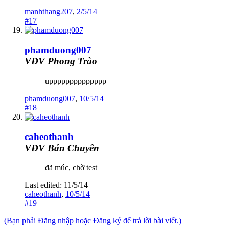
manhthang207
,
2/5/14
#17
phamduong007
VĐV Phong Trào
upppppppppppppp
phamduong007
,
10/5/14
#18
caheothanh
VĐV Bán Chuyên
đã múc, chờ test
Last edited:
11/5/14
caheothanh
,
10/5/14
#19
(Bạn phải Đăng nhập hoặc Đăng ký để trả lời bài viết.)