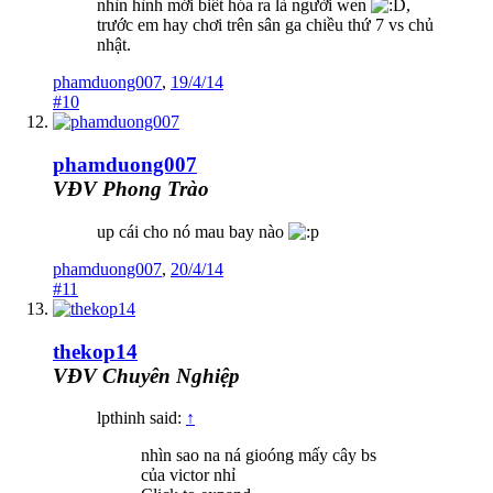
nhìn hình mới biết hóa ra là người wen
,
trước em hay chơi trên sân ga chiều thứ 7 vs chủ
nhật.
phamduong007
,
19/4/14
#10
phamduong007
VĐV Phong Trào
up cái cho nó mau bay nào
phamduong007
,
20/4/14
#11
thekop14
VĐV Chuyên Nghiệp
lpthinh said:
↑
nhìn sao na ná gioóng mấy cây bs
của victor nhỉ